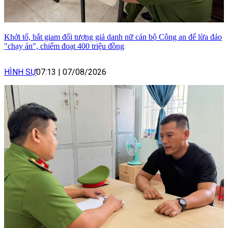
Khởi tố, bắt giam đối tượng giả danh nữ cán bộ Công an để lừa đảo
"chạy án", chiếm đoạt 400 triệu đồng
HÌNH SỰ
07:13
|
07/08/2026