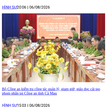
HÌNH SỰ
20:06
|
06/08/2026
Bộ Công an kiểm tra công tác quản lý, giam giữ, giáo dục cải tạo
phạm nhân tại Công an tỉnh Cà Mau
HÌNH SỰ
15:03
|
06/08/2026