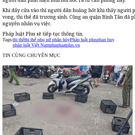
người dân phát hiện mùi hôi bốc ra từ căn phòng này.
Khi đẩy cửa vào thì người dân hoảng hốt khi thấy người 
vong, thi thể đã trương sình. Công an quận Bình Tân đã p
nguyên nhân vụ việc.
Pháp luật Plus sẽ tiếp tục thông tin.
Tags:
thi thể
thi thể phụ nữ phân hủy
Pháp luật plus
phan huy
pháp luật Việt Nam
phapluatplus.vn
TIN CÙNG CHUYÊN MỤC