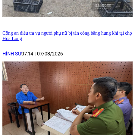
Công an điều tra vụ người phụ nữ bị tấn công bằng hung khí tại chợ
Hòa Long
HÌNH SỰ
07:14
|
07/08/2026