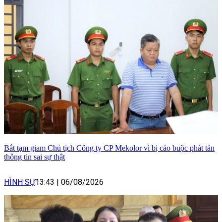
Bắt tạm giam Chủ tịch Công ty CP Mekolor vì bị cáo buộc phát tán
thông tin sai sự thật
HÌNH SỰ
13:43
|
06/08/2026