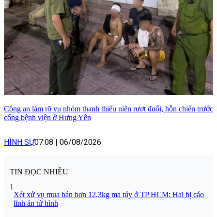
Công an làm rõ vụ nhóm thanh thiếu niên rượt đuổi, hỗn chiến trước
cổng bệnh viện ở Hưng Yên
HÌNH SỰ
07:08
|
06/08/2026
TIN ĐỌC NHIỀU
1
Xét xử vụ mua bán hơn 12,3kg ma túy ở TP HCM: Hai bị cáo
lĩnh án tử hình