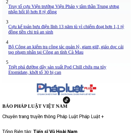
2
Truy tố cựu Viện trưởng Viện Pháp y tâm thần Trung ương
nhận hối lộ hơn 8 tỷ đồng
3
Cựu kế toán bưu điện lĩnh 13 năm tù vì chiếm đoạt hơn 1,1 tỷ
đồng tiền chi trả an sinh
4
Bộ Công an kiểm tra công tác quản lý, giam giữ, giáo dục cải
tạo phạm nhân tại Công an tỉnh Cà Mau
5
Triệt phá đường dây sản xuất Pod Chill chứa ma túy
Etomidate, khởi tố 30 bị can
BÁO PHÁP LUẬT VIỆT NAM
Chuyên trang truyền thông Pháp Luật Pháp Luật +
Tổng Biên tập:
Tiến sĩ Vũ Hoài Nam