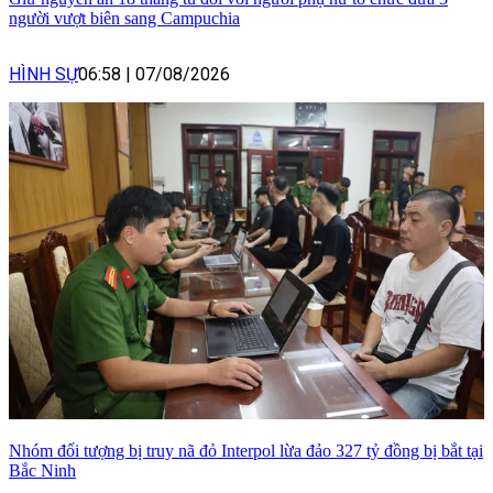
người vượt biên sang Campuchia
HÌNH SỰ
06:58
|
07/08/2026
Nhóm đối tượng bị truy nã đỏ Interpol lừa đảo 327 tỷ đồng bị bắt tại
Bắc Ninh