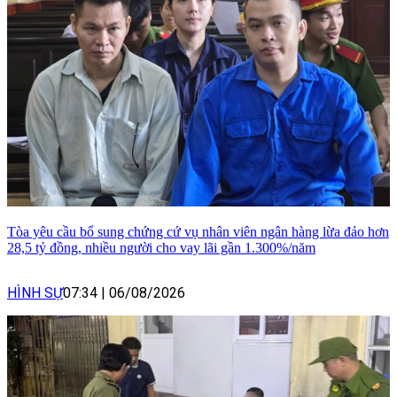
Tòa yêu cầu bổ sung chứng cứ vụ nhân viên ngân hàng lừa đảo hơn
28,5 tỷ đồng, nhiều người cho vay lãi gần 1.300%/năm
HÌNH SỰ
07:34
|
06/08/2026