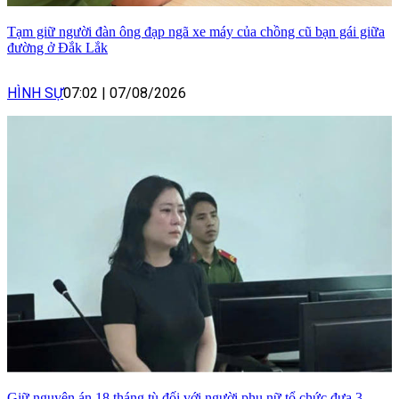
Tạm giữ người đàn ông đạp ngã xe máy của chồng cũ bạn gái giữa
đường ở Đắk Lắk
HÌNH SỰ
07:02
|
07/08/2026
Giữ nguyên án 18 tháng tù đối với người phụ nữ tổ chức đưa 3