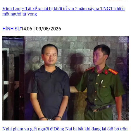
Vĩnh Long: Tài xế xe tải bị khởi tố sau 2 năm xảy ra TNGT khiến
một người tử vong
HÌNH SỰ
14:06
|
09/08/2026
Nghi phạm vụ giết người ở Đồng Nai bị bắt khi đang lái ôtô bỏ trốn