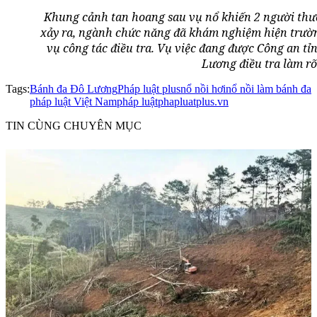
Khung cảnh tan hoang sau vụ nổ khiến 2 người thươ
xảy ra, ngành chức năng đã khám nghiệm hiện trườn
vụ công tác điều tra. Vụ việc đang được Công an t
Lương điều tra làm rõ
Tags:
Bánh đa Đô Lương
Pháp luật plus
nổ nồi hơi
nổ nồi làm bánh đa
pháp luật Việt Nam
pháp luật
phapluatplus.vn
TIN CÙNG CHUYÊN MỤC