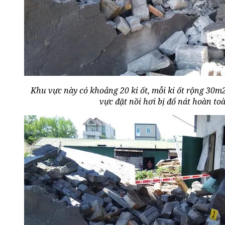
Khu vực này có khoảng 20 ki ốt, mỗi ki ốt rộng 30m
vực đặt nồi hơi bị đổ nát hoàn to