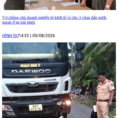
Vợ chồng chủ doanh nghiệp bị khởi tố vì cho 3 công dân nước
ngoài ở lại trái phép
HÌNH SỰ
14:33
|
09/08/2026