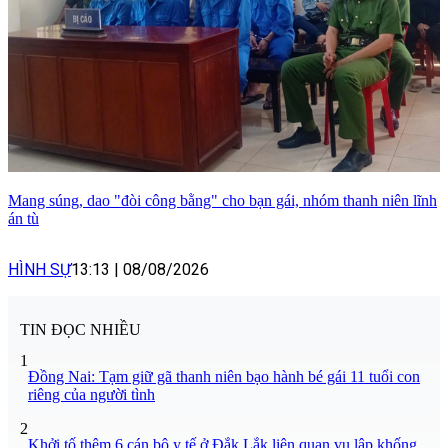
Mang súng, dao "đòi công bằng" cho bạn gái, nhóm thanh niên lĩnh
án tù
HÌNH SỰ
13:13
|
08/08/2026
TIN ĐỌC NHIỀU
1
Đồng Nai: Tạm giữ gã thanh niên bạo hành bé gái 11 tuổi con
riêng của người tình
2
Khởi tố thêm 6 cán bộ y tế ở Đắk Lắk liên quan vụ lập khống