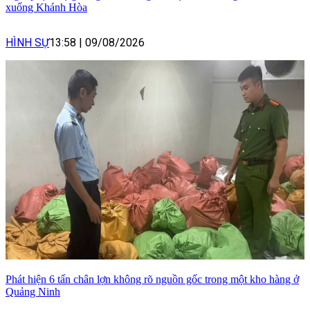
xuống Khánh Hòa
HÌNH SỰ
13:58
|
09/08/2026
Phát hiện 6 tấn chân lợn không rõ nguồn gốc trong một kho hàng ở
Quảng Ninh