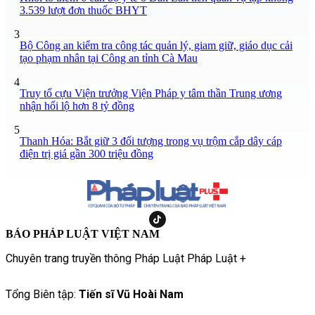
3.539 lượt đơn thuốc BHYT
3
Bộ Công an kiểm tra công tác quản lý, giam giữ, giáo dục cải
tạo phạm nhân tại Công an tỉnh Cà Mau
4
Truy tố cựu Viện trưởng Viện Pháp y tâm thần Trung ương
nhận hối lộ hơn 8 tỷ đồng
5
Thanh Hóa: Bắt giữ 3 đối tượng trong vụ trộm cắp dây cáp
điện trị giá gần 300 triệu đồng
BÁO PHÁP LUẬT VIỆT NAM
Chuyên trang truyền thông Pháp Luật Pháp Luật +
Tổng Biên tập:
Tiến sĩ Vũ Hoài Nam