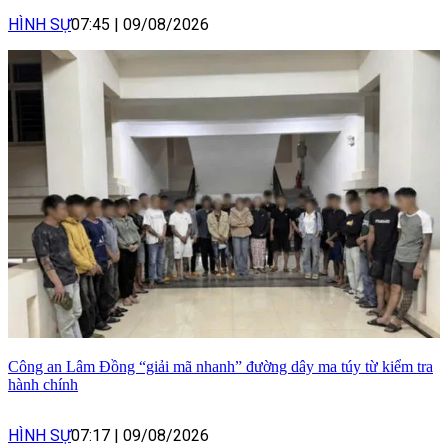
HÌNH SỰ
07:45
|
09/08/2026
Công an Lâm Đồng “giải mã nhanh” đường dây ma túy từ kiểm tra
hành chính
HÌNH SỰ
07:17
|
09/08/2026