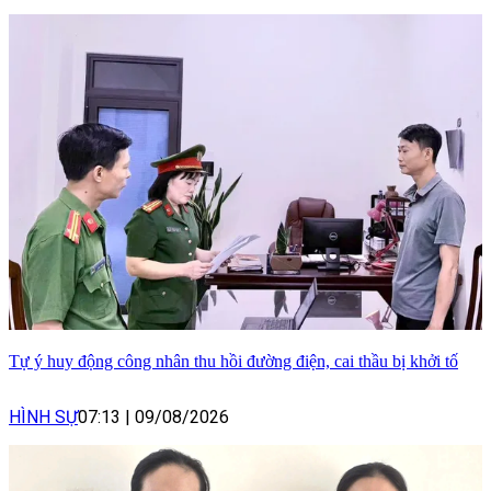
Tự ý huy động công nhân thu hồi đường điện, cai thầu bị khởi tố
HÌNH SỰ
07:13
|
09/08/2026