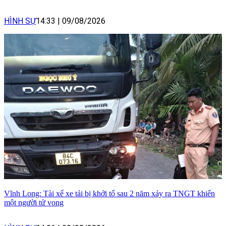
HÌNH SỰ
14:33
|
09/08/2026
Vĩnh Long: Tài xế xe tải bị khởi tố sau 2 năm xảy ra TNGT khiến
một người tử vong