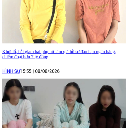
Khởi tố, bắt giam hai phụ nữ làm giả hồ sơ đáo hạn ngân hàng,
chiếm đoạt hơn 7 tỷ đồng
HÌNH SỰ
15:55
|
08/08/2026