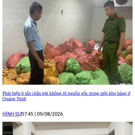
Phát hiện 6 tấn chân lợn không rõ nguồn gốc trong một kho hàng ở
Quảng Ninh
HÌNH SỰ
07:45
|
09/08/2026