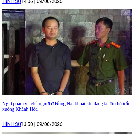
HÌNH SỰ
14:06
|
09/08/2026
Nghi phạm vụ giết người ở Đồng Nai bị bắt khi đang lái ôtô bỏ trốn
xuống Khánh Hòa
HÌNH SỰ
13:58
|
09/08/2026