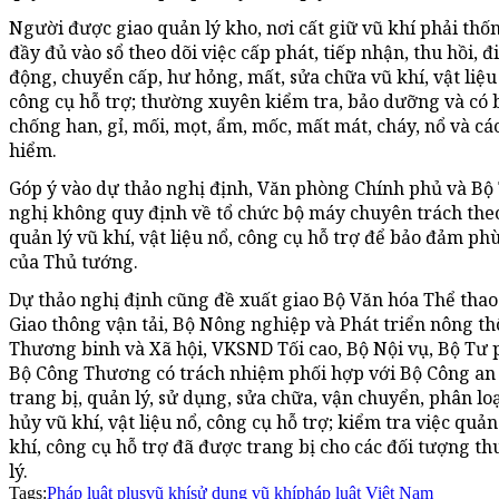
Người được giao quản lý kho, nơi cất giữ vũ khí phải thố
đầy đủ vào sổ theo dõi việc cấp phát, tiếp nhận, thu hồi, 
động, chuyển cấp, hư hỏng, mất, sửa chữa vũ khí, vật liệ
công cụ hỗ trợ; thường xuyên kiểm tra, bảo dưỡng và có
chống han, gỉ, mối, mọt, ẩm, mốc, mất mát, cháy, nổ và c
hiểm.
Góp ý vào dự thảo nghị định, Văn phòng Chính phủ và Bộ
nghị không quy định về tổ chức bộ máy chuyên trách theo
quản lý vũ khí, vật liệu nổ, công cụ hỗ trợ để bảo đảm ph
của Thủ tướng.
Dự thảo nghị định cũng đề xuất giao Bộ Văn hóa Thể thao 
Giao thông vận tải, Bộ Nông nghiệp và Phát triển nông th
Thương binh và Xã hội, VKSND Tối cao, Bộ Nội vụ, Bộ Tư p
Bộ Công Thương có trách nhiệm phối hợp với Bộ Công an 
trang bị, quản lý, sử dụng, sửa chữa, vận chuyển, phân loại
hủy vũ khí, vật liệu nổ, công cụ hỗ trợ; kiểm tra việc quản
khí, công cụ hỗ trợ đã được trang bị cho các đối tượng t
lý.
Tags:
Pháp luật plus
vũ khí
sử dụng vũ khí
pháp luật Việt Nam