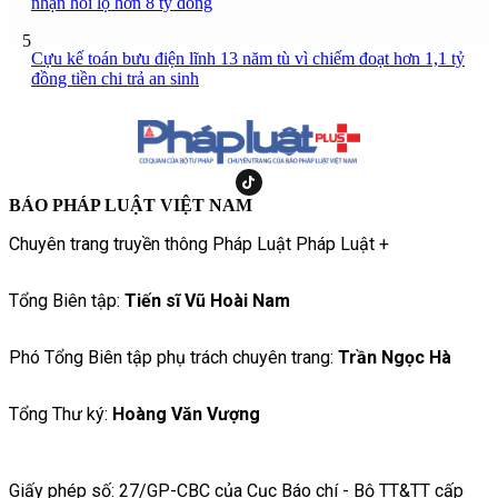
nhận hối lộ hơn 8 tỷ đồng
5
Cựu kế toán bưu điện lĩnh 13 năm tù vì chiếm đoạt hơn 1,1 tỷ
đồng tiền chi trả an sinh
BÁO PHÁP LUẬT VIỆT NAM
Chuyên trang truyền thông Pháp Luật Pháp Luật +
Tổng Biên tập:
Tiến sĩ Vũ Hoài Nam
Phó Tổng Biên tập phụ trách chuyên trang:
Trần Ngọc Hà
Tổng Thư ký:
Hoàng Văn Vượng
Giấy phép số: 27/GP-CBC của Cục Báo chí - Bộ TT&TT cấp