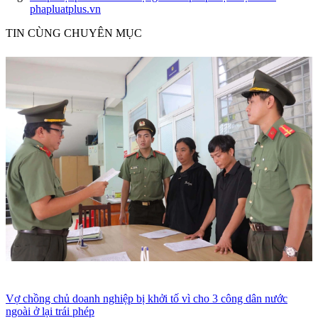
phapluatplus.vn
TIN CÙNG CHUYÊN MỤC
Vợ chồng chủ doanh nghiệp bị khởi tố vì cho 3 công dân nước
ngoài ở lại trái phép