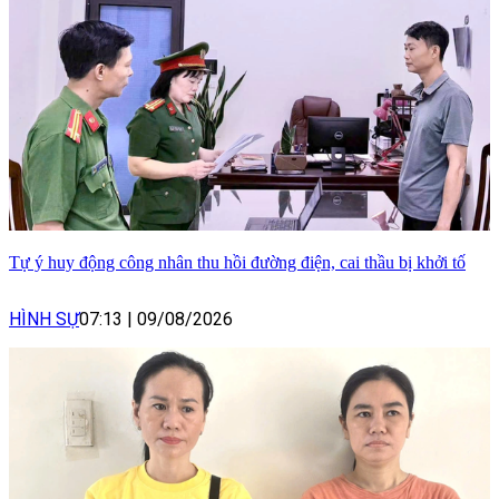
Tự ý huy động công nhân thu hồi đường điện, cai thầu bị khởi tố
HÌNH SỰ
07:13
|
09/08/2026