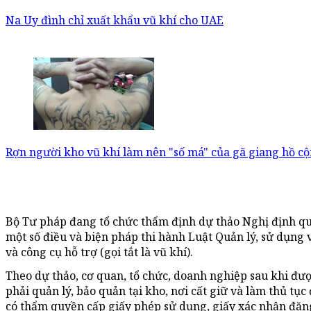
Na Uy đình chỉ xuất khẩu vũ khí cho UAE
Rợn người kho vũ khí làm nên "số má" của gã giang hồ 
Bộ Tư pháp đang tổ chức thẩm định dự thảo Nghị định quy
một số điều và biện pháp thi hành Luật Quản lý, sử dụng v
và công cụ hỗ trợ (gọi tắt là vũ khí).
Theo dự thảo, cơ quan, tổ chức, doanh nghiệp sau khi đượ
phải quản lý, bảo quản tại kho, nơi cất giữ và làm thủ tục
có thẩm quyền cấp giấy phép sử dụng, giấy xác nhận đăn