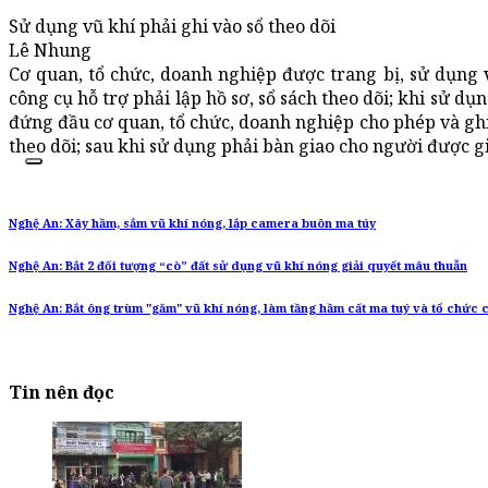
Sử dụng vũ khí phải ghi vào sổ theo dõi
Lê Nhung
Cơ quan, tổ chức, doanh nghiệp được trang bị, sử dụng vũ
công cụ hỗ trợ phải lập hồ sơ, sổ sách theo dõi; khi sử d
đứng đầu cơ quan, tổ chức, doanh nghiệp cho phép và ghi 
theo dõi; sau khi sử dụng phải bàn giao cho người được g
Nghệ An: Xây hầm, sắm vũ khí nóng, lắp camera buôn ma túy
Nghệ An: Bắt 2 đối tượng “cò” đất sử dụng vũ khí nóng giải quyết mâu thuẫn
Nghệ An: Bắt ông trùm "găm" vũ khí nóng, làm tầng hầm cất ma tuý và tổ chức
Tin nên đọc