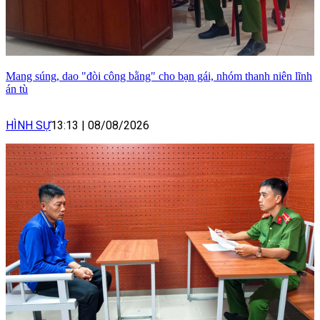
Mang súng, dao "đòi công bằng" cho bạn gái, nhóm thanh niên lĩnh
án tù
HÌNH SỰ
13:13
|
08/08/2026