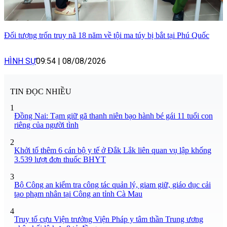
Đối tượng trốn truy nã 18 năm về tội ma túy bị bắt tại Phú Quốc
HÌNH SỰ
09:54
|
08/08/2026
TIN ĐỌC NHIỀU
1
Đồng Nai: Tạm giữ gã thanh niên bạo hành bé gái 11 tuổi con
riêng của người tình
2
Khởi tố thêm 6 cán bộ y tế ở Đắk Lắk liên quan vụ lập khống
3.539 lượt đơn thuốc BHYT
3
Bộ Công an kiểm tra công tác quản lý, giam giữ, giáo dục cải
tạo phạm nhân tại Công an tỉnh Cà Mau
4
Truy tố cựu Viện trưởng Viện Pháp y tâm thần Trung ương