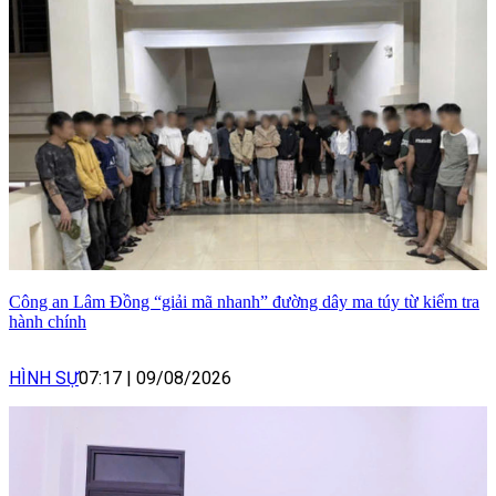
Công an Lâm Đồng “giải mã nhanh” đường dây ma túy từ kiểm tra
hành chính
HÌNH SỰ
07:17
|
09/08/2026