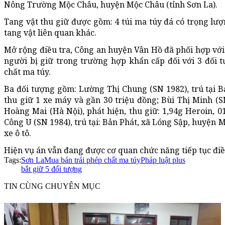
Nông Trường Mộc Châu, huyện Mộc Châu (tỉnh Sơn La).
Tang vật thu giữ được gồm: 4 túi ma túy đá có trọng lượ
tang vật liên quan khác.
Mở rộng điều tra, Công an huyện Vân Hồ đã phối hợp với
người bị giữ trong trường hợp khẩn cấp đối với 3 đối 
chất ma túy.
Ba đối tượng gồm: Lường Thị Chung (SN 1982), trú tại 
thu giữ 1 xe máy và gần 30 triệu đồng; Bùi Thị Minh (
Hoàng Mai (Hà Nội), phát hiện, thu giữ: 1,94g Heroin, 0
Công U (SN 1984), trú tại: Bản Phát, xã Lóng Sập, huyện 
xe ô tô.
Hiện vụ án vẫn đang được cơ quan chức năng tiếp tục điều
Tags:
Sơn La
Mua bán trái phép chất ma túy
Pháp luật plus
bắt giữ 5 đối tượng
TIN CÙNG CHUYÊN MỤC