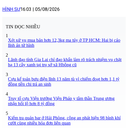
HÌNH SỰ
16:03
|
05/08/2026
TIN ĐỌC NHIỀU
1
Xét xử vụ mua bán hơn 12,3kg ma túy ở TP HCM: Hai bị cáo
lĩnh án tử hình
2
Lãnh đạo tỉnh Gia Lai chỉ đạo khẩn làm rõ trách nhiệm vụ chặt
hạ 13 cây xanh tại trụ sở xã Hbông cũ
3
Cựu kế toán bưu điện lĩnh 13 năm tù vì chiếm đoạt hơn 1,1 tỷ
đồng tiền chi trả an sinh
4
Truy tố cựu Viện trưởng Viện Pháp y tâm thần Trung ương
nhận hối lộ hơn 8 tỷ đồng
5
Kiểm tra quán bar ở Hải Phòng, công an phát hiện 98 bình khí
cười cùng nhiều hóa đơn liên quan