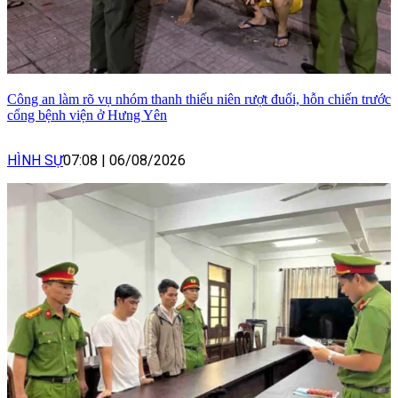
Công an làm rõ vụ nhóm thanh thiếu niên rượt đuổi, hỗn chiến trước
cổng bệnh viện ở Hưng Yên
HÌNH SỰ
07:08
|
06/08/2026