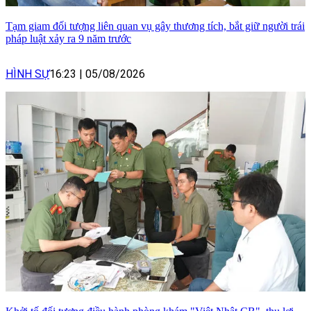
Tạm giam đối tượng liên quan vụ gây thương tích, bắt giữ người trái
pháp luật xảy ra 9 năm trước
HÌNH SỰ
16:23
|
05/08/2026