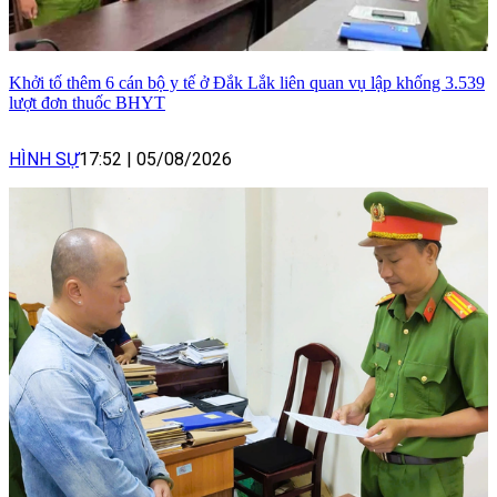
Khởi tố thêm 6 cán bộ y tế ở Đắk Lắk liên quan vụ lập khống 3.539
lượt đơn thuốc BHYT
HÌNH SỰ
17:52
|
05/08/2026