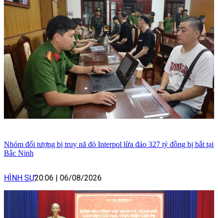
Nhóm đối tượng bị truy nã đỏ Interpol lừa đảo 327 tỷ đồng bị bắt tại
Bắc Ninh
HÌNH SỰ
20:06
|
06/08/2026