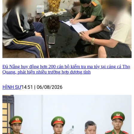
Đà Nẵng huy động hơn 200 cán bộ kiểm tra ma túy tại cảng cá Thọ
Quang, phát hiện nhiều trường hợp dương tính
HÌNH SỰ
14:51
|
06/08/2026