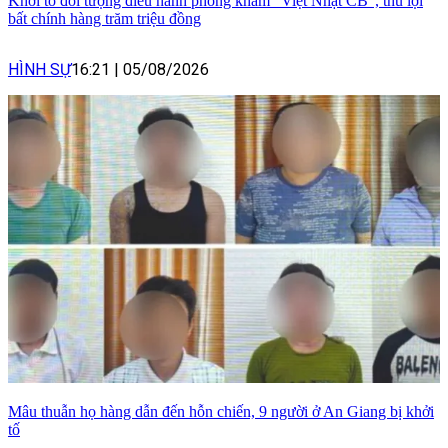
Khởi tố đối tượng điều hành phòng khám "Việt Nhật CB", thu lợi
bất chính hàng trăm triệu đồng
HÌNH SỰ
16:21
|
05/08/2026
Mâu thuẫn họ hàng dẫn đến hỗn chiến, 9 người ở An Giang bị khởi
tố