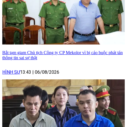
Bắt tạm giam Chủ tịch Công ty CP Mekolor vì bị cáo buộc phát tán
thông tin sai sự thật
HÌNH SỰ
13:43
|
06/08/2026