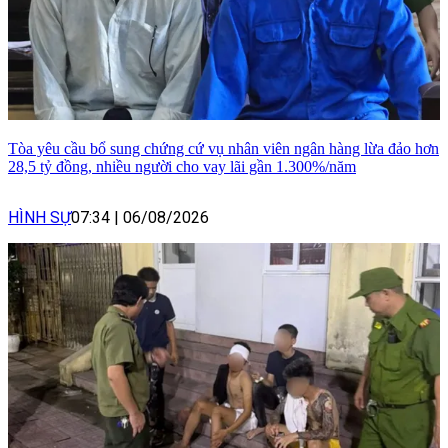
Tòa yêu cầu bổ sung chứng cứ vụ nhân viên ngân hàng lừa đảo hơn
28,5 tỷ đồng, nhiều người cho vay lãi gần 1.300%/năm
HÌNH SỰ
07:34
|
06/08/2026