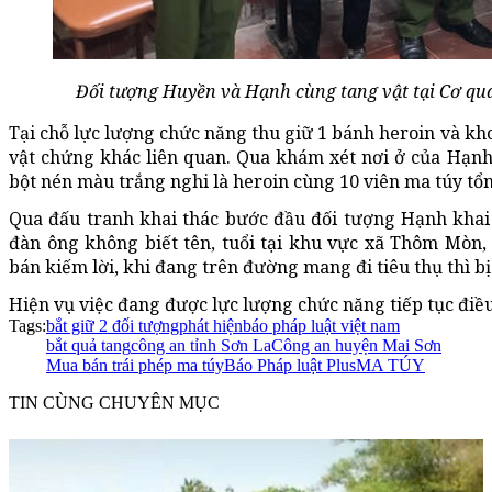
Đối tượng Huyền và Hạnh cùng tang vật tại Cơ qua
Tại chỗ lực lượng chức năng thu giữ 1 bánh heroin và kh
vật chứng khác liên quan. Qua khám xét nơi ở của Hạnh
bột nén màu trắng nghi là heroin cùng 10 viên ma túy tổ
Qua đấu tranh khai thác bước đầu đối tượng Hạnh khai
đàn ông không biết tên, tuổi tại khu vực xã Thôm Mòn
bán kiếm lời, khi đang trên đường mang đi tiêu thụ thì bị
Hiện vụ việc đang được lực lượng chức năng tiếp tục điều
Tags:
bắt giữ 2 đối tượng
phát hiện
báo pháp luật việt nam
bắt quả tang
công an tỉnh Sơn La
Công an huyện Mai Sơn
Mua bán trái phép ma túy
Báo Pháp luật Plus
MA TÚY
TIN CÙNG CHUYÊN MỤC