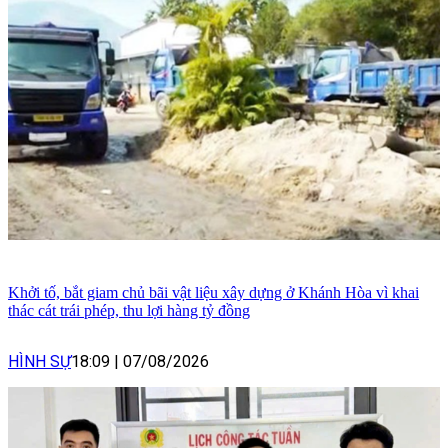
Khởi tố, bắt giam chủ bãi vật liệu xây dựng ở Khánh Hòa vì khai
thác cát trái phép, thu lợi hàng tỷ đồng
HÌNH SỰ
18:09
|
07/08/2026