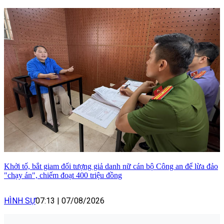
Khởi tố, bắt giam đối tượng giả danh nữ cán bộ Công an để lừa đảo
"chạy án", chiếm đoạt 400 triệu đồng
HÌNH SỰ
07:13
|
07/08/2026