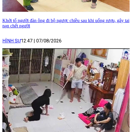
Khởi tố người đàn ông đi bộ ngược chiều sau khi uống rượu, gây tai
nạn chết người
HÌNH SỰ
12:47
|
07/08/2026