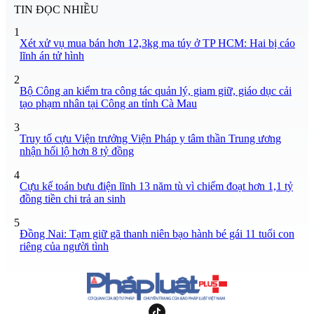
TIN ĐỌC NHIỀU
1
Xét xử vụ mua bán hơn 12,3kg ma túy ở TP HCM: Hai bị cáo
lĩnh án tử hình
2
Bộ Công an kiểm tra công tác quản lý, giam giữ, giáo dục cải
tạo phạm nhân tại Công an tỉnh Cà Mau
3
Truy tố cựu Viện trưởng Viện Pháp y tâm thần Trung ương
nhận hối lộ hơn 8 tỷ đồng
4
Cựu kế toán bưu điện lĩnh 13 năm tù vì chiếm đoạt hơn 1,1 tỷ
đồng tiền chi trả an sinh
5
Đồng Nai: Tạm giữ gã thanh niên bạo hành bé gái 11 tuổi con
riêng của người tình