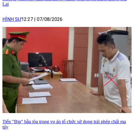
Lai
HÌNH SỰ
12:27
|
07/08/2026
Tiến "Bịp" hầu tòa trong vụ án tổ chức sử dụng trái phép chất ma
túy