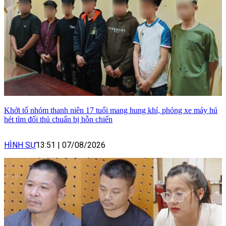
Khởi tố nhóm thanh niên 17 tuổi mang hung khí, phóng xe máy hú
hét tìm đối thủ chuẩn bị hỗn chiến
HÌNH SỰ
13:51
|
07/08/2026