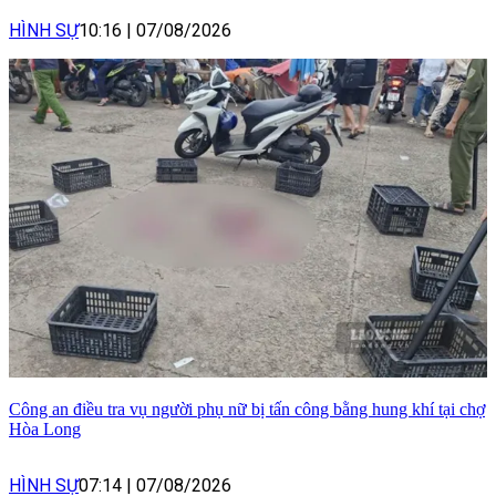
HÌNH SỰ
10:16
|
07/08/2026
Công an điều tra vụ người phụ nữ bị tấn công bằng hung khí tại chợ
Hòa Long
HÌNH SỰ
07:14
|
07/08/2026