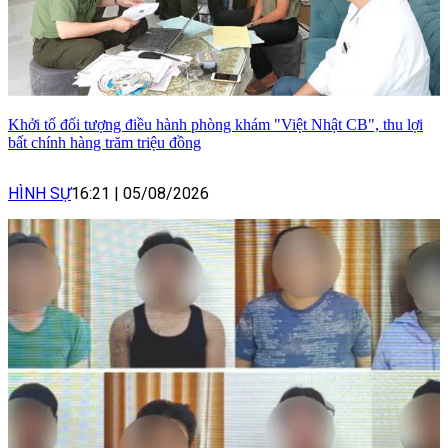
Khởi tố đối tượng điều hành phòng khám "Việt Nhật CB", thu lợi
bất chính hàng trăm triệu đồng
HÌNH SỰ
16:21
|
05/08/2026