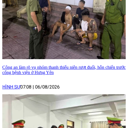
Công an làm rõ vụ nhóm thanh thiếu niên rượt đuổi, hỗn chiến trước
cổng bệnh viện ở Hưng Yên
HÌNH SỰ
07:08
|
06/08/2026