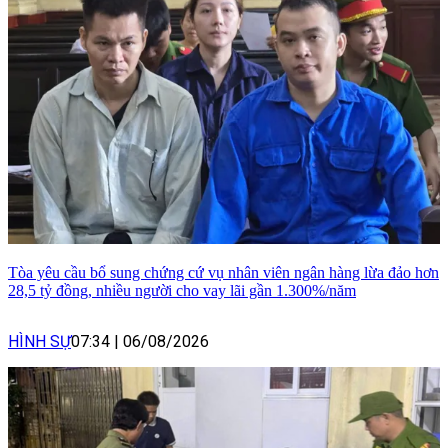
Tòa yêu cầu bổ sung chứng cứ vụ nhân viên ngân hàng lừa đảo hơn
28,5 tỷ đồng, nhiều người cho vay lãi gần 1.300%/năm
HÌNH SỰ
07:34
|
06/08/2026