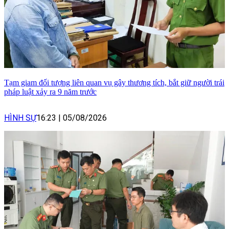
Tạm giam đối tượng liên quan vụ gây thương tích, bắt giữ người trái
pháp luật xảy ra 9 năm trước
HÌNH SỰ
16:23
|
05/08/2026