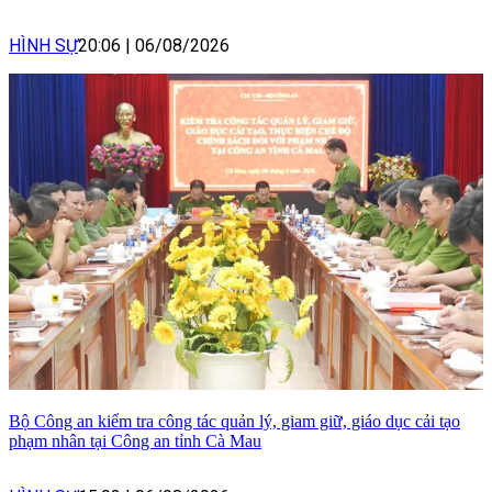
HÌNH SỰ
20:06
|
06/08/2026
Bộ Công an kiểm tra công tác quản lý, giam giữ, giáo dục cải tạo
phạm nhân tại Công an tỉnh Cà Mau