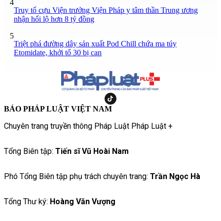
4
Truy tố cựu Viện trưởng Viện Pháp y tâm thần Trung ương
nhận hối lộ hơn 8 tỷ đồng
5
Triệt phá đường dây sản xuất Pod Chill chứa ma túy
Etomidate, khởi tố 30 bị can
BÁO PHÁP LUẬT VIỆT NAM
Chuyên trang truyền thông Pháp Luật Pháp Luật +
Tổng Biên tập:
Tiến sĩ Vũ Hoài Nam
Phó Tổng Biên tập phụ trách chuyên trang:
Trần Ngọc Hà
Tổng Thư ký:
Hoàng Văn Vượng