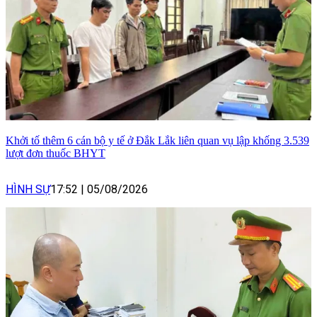
Khởi tố thêm 6 cán bộ y tế ở Đắk Lắk liên quan vụ lập khống 3.539
lượt đơn thuốc BHYT
HÌNH SỰ
17:52
|
05/08/2026