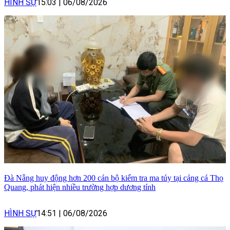
HÌNH SỰ
15:03
|
06/08/2026
Đà Nẵng huy động hơn 200 cán bộ kiểm tra ma túy tại cảng cá Thọ
Quang, phát hiện nhiều trường hợp dương tính
HÌNH SỰ
14:51
|
06/08/2026