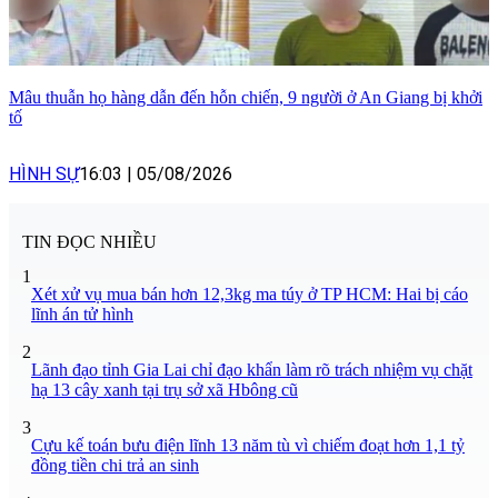
Mâu thuẫn họ hàng dẫn đến hỗn chiến, 9 người ở An Giang bị khởi
tố
HÌNH SỰ
16:03
|
05/08/2026
TIN ĐỌC NHIỀU
1
Xét xử vụ mua bán hơn 12,3kg ma túy ở TP HCM: Hai bị cáo
lĩnh án tử hình
2
Lãnh đạo tỉnh Gia Lai chỉ đạo khẩn làm rõ trách nhiệm vụ chặt
hạ 13 cây xanh tại trụ sở xã Hbông cũ
3
Cựu kế toán bưu điện lĩnh 13 năm tù vì chiếm đoạt hơn 1,1 tỷ
đồng tiền chi trả an sinh