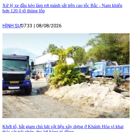
Xử lý xe đầu kéo làm rơi mảnh sắt trên cao tốc Bắc - Nam khiến
hơn 120 ô tô thủng lốp
HÌNH SỰ
07:33
|
08/08/2026
Khởi tố, bắt giam chủ bãi vật liệu xây dựng ở Khánh Hòa vì khai
thác cát trái phép, thu lợi hàng tỷ đồng