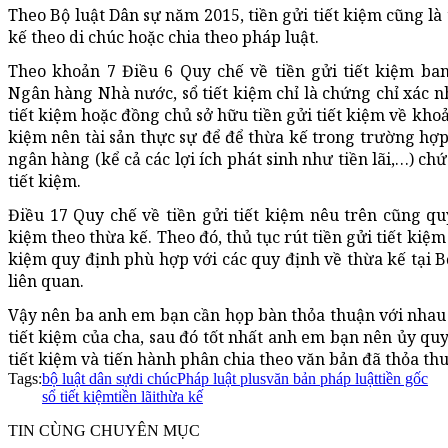
Theo Bộ luật Dân sự năm 2015, tiền gửi tiết kiệm cũng là tà
kế theo di chúc hoặc chia theo pháp luật.
Theo khoản 7 Điều 6 Quy chế về tiền gửi tiết kiệm ba
Ngân hàng Nhà nước, sổ tiết kiệm chỉ là chứng chỉ xác n
tiết kiệm hoặc đồng chủ sở hữu tiền gửi tiết kiệm về khoản
kiệm nên tài sản thực sự để để thừa kế trong trường hợp 
ngân hàng (kể cả các lợi ích phát sinh như tiền lãi,…) chứ
tiết kiệm.
Điều 17 Quy chế về tiền gửi tiết kiệm nêu trên cũng quy
kiệm theo thừa kế. Theo đó, thủ tục rút tiền gửi tiết kiệm
kiệm quy định phù hợp với các quy định về thừa kế tại B
liên quan.
Vậy nên ba anh em bạn cần họp bàn thỏa thuận với nhau b
tiết kiệm của cha, sau đó tốt nhất anh em bạn nên ủy qu
tiết kiệm và tiến hành phân chia theo văn bản đã thỏa th
Tags:
bộ luật dân sự
di chúc
Pháp luật plus
văn bản pháp luật
tiền gốc
sổ tiết kiệm
tiền lãi
thừa kế
TIN CÙNG CHUYÊN MỤC