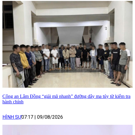
Công an Lâm Đồng “giải mã nhanh” đường dây ma túy từ kiểm tra
hành chính
HÌNH SỰ
07:17
|
09/08/2026