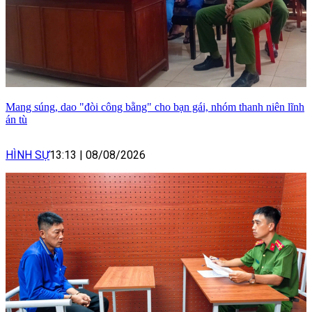
Mang súng, dao "đòi công bằng" cho bạn gái, nhóm thanh niên lĩnh
án tù
HÌNH SỰ
13:13
|
08/08/2026