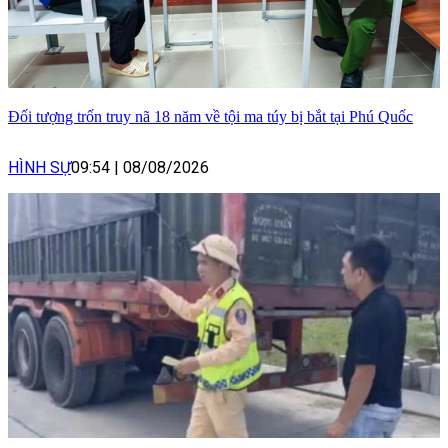
Đối tượng trốn truy nã 18 năm về tội ma túy bị bắt tại Phú Quốc
HÌNH SỰ
09:54
|
08/08/2026