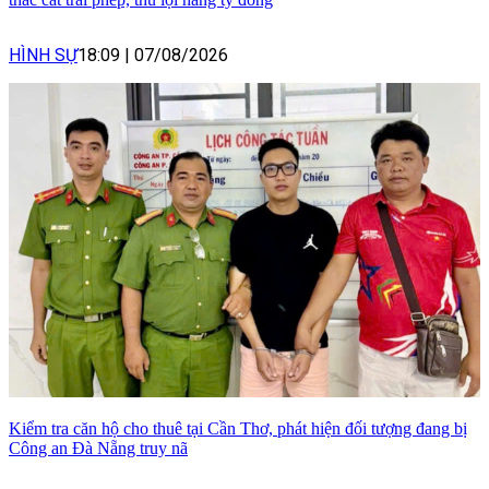
HÌNH SỰ
18:09
|
07/08/2026
Kiểm tra căn hộ cho thuê tại Cần Thơ, phát hiện đối tượng đang bị
Công an Đà Nẵng truy nã