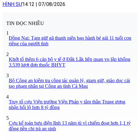
HÌNH SỰ
14:12
|
07/08/2026
TIN ĐỌC NHIỀU
1
Đồng Nai: Tạm giữ gã thanh niên bạo hành bé gái 11 tuổi con
riêng của người tình
2
Khởi tố thêm 6 cán bộ y tế ở Đắk Lắk liên quan vụ lập khống
3.539 lượt đơn thuốc BHYT
3
Bộ Công an kiểm tra công tác quản lý, giam giữ, giáo dục cải
tạo phạm nhân tại Công an tỉnh Cà Mau
4
Truy tố cựu Viện trưởng Viện Pháp y tâm thần Trung ương
nhận hối lộ hơn 8 tỷ đồng
5
Cựu kế toán bưu điện lĩnh 13 năm tù vì chiếm đoạt hơn 1,1 tỷ
đồng tiền chi trả an sinh