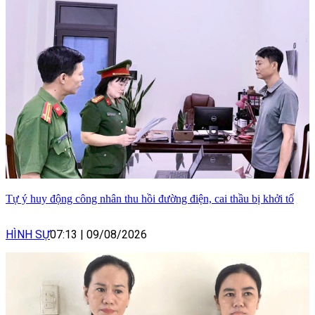
Tự ý huy động công nhân thu hồi đường điện, cai thầu bị khởi tố
HÌNH SỰ
07:13
|
09/08/2026