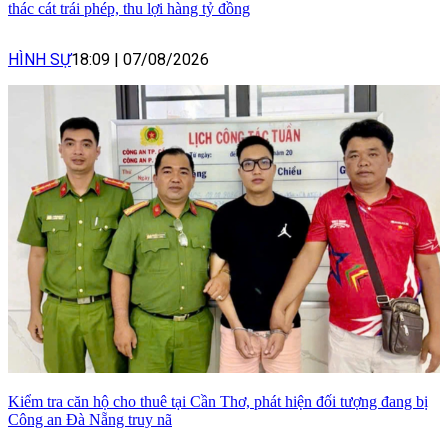
thác cát trái phép, thu lợi hàng tỷ đồng
HÌNH SỰ
18:09
|
07/08/2026
Kiểm tra căn hộ cho thuê tại Cần Thơ, phát hiện đối tượng đang bị
Công an Đà Nẵng truy nã