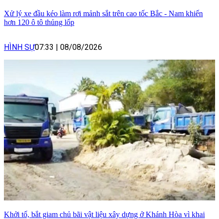
Xử lý xe đầu kéo làm rơi mảnh sắt trên cao tốc Bắc - Nam khiến
hơn 120 ô tô thủng lốp
HÌNH SỰ
07:33
|
08/08/2026
Khởi tố, bắt giam chủ bãi vật liệu xây dựng ở Khánh Hòa vì khai