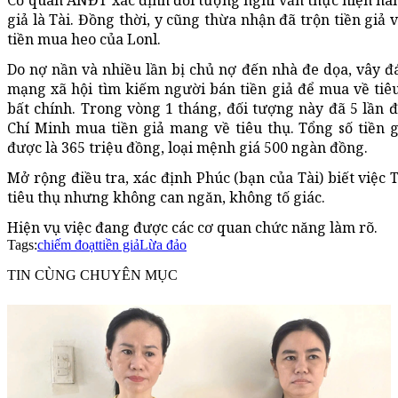
Cơ quan ANĐT xác định đối tượng nghi vấn thực hiện hàn
giả là Tài. Đồng thời, y cũng thừa nhận đã trộn tiền giả v
tiền mua heo của Lonl.
Do nợ nần và nhiều lần bị chủ nợ đến nhà đe dọa, vây đ
mạng xã hội tìm kiếm người bán tiền giả để mua về tiê
bất chính. Trong vòng 1 tháng, đối tượng này đã 5 lần 
Chí Minh mua tiền giả mang về tiêu thụ. Tổng số tiền 
được là 365 triệu đồng, loại mệnh giá 500 ngàn đồng.
Mở rộng điều tra, xác định Phúc (bạn của Tài) biết việc 
tiêu thụ nhưng không can ngăn, không tố giác.
Hiện vụ việc đang được các cơ quan chức năng làm rõ.
Tags:
chiếm đoạt
tiền giả
Lừa đảo
TIN CÙNG CHUYÊN MỤC