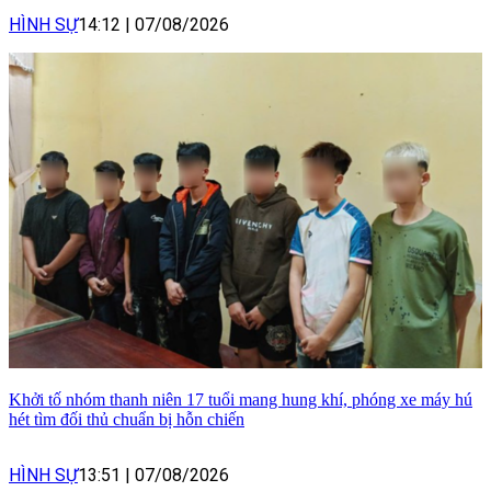
HÌNH SỰ
14:12
|
07/08/2026
Khởi tố nhóm thanh niên 17 tuổi mang hung khí, phóng xe máy hú
hét tìm đối thủ chuẩn bị hỗn chiến
HÌNH SỰ
13:51
|
07/08/2026