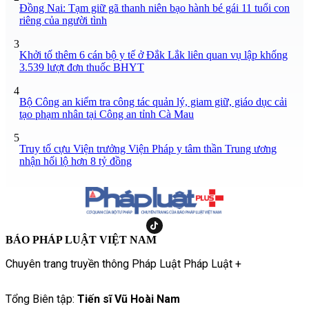
Đồng Nai: Tạm giữ gã thanh niên bạo hành bé gái 11 tuổi con
riêng của người tình
3
Khởi tố thêm 6 cán bộ y tế ở Đắk Lắk liên quan vụ lập khống
3.539 lượt đơn thuốc BHYT
4
Bộ Công an kiểm tra công tác quản lý, giam giữ, giáo dục cải
tạo phạm nhân tại Công an tỉnh Cà Mau
5
Truy tố cựu Viện trưởng Viện Pháp y tâm thần Trung ương
nhận hối lộ hơn 8 tỷ đồng
BÁO PHÁP LUẬT VIỆT NAM
Chuyên trang truyền thông Pháp Luật Pháp Luật +
Tổng Biên tập:
Tiến sĩ Vũ Hoài Nam