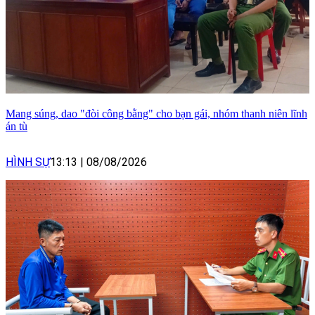
Mang súng, dao "đòi công bằng" cho bạn gái, nhóm thanh niên lĩnh
án tù
HÌNH SỰ
13:13
|
08/08/2026