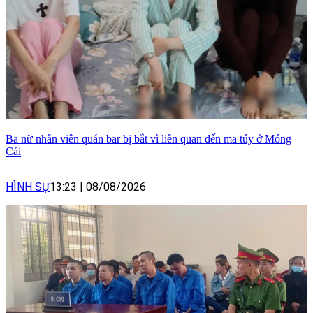
Ba nữ nhân viên quán bar bị bắt vì liên quan đến ma túy ở Móng
Cái
HÌNH SỰ
13:23
|
08/08/2026