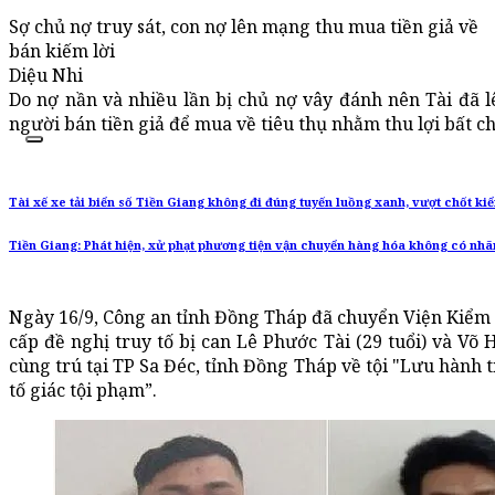
Sợ chủ nợ truy sát, con nợ lên mạng thu mua tiền giả về
bán kiếm lời
Diệu Nhi
Do nợ nần và nhiều lần bị chủ nợ vây đánh nên Tài đã 
người bán tiền giả để mua về tiêu thụ nhằm thu lợi bất ch
Tài xế xe tải biển số Tiền Giang không đi đúng tuyến luồng xanh, vượt chốt ki
Tiền Giang: Phát hiện, xử phạt phương tiện vận chuyển hàng hóa không có nhã
Ngày 16/9, Công an tỉnh Đồng Tháp đã chuyển Viện Kiểm
cấp đề nghị truy tố bị can Lê Phước Tài (29 tuổi) và Võ 
cùng trú tại TP Sa Đéc, tỉnh Đồng Tháp về tội "Lưu hành 
tố giác tội phạm”.