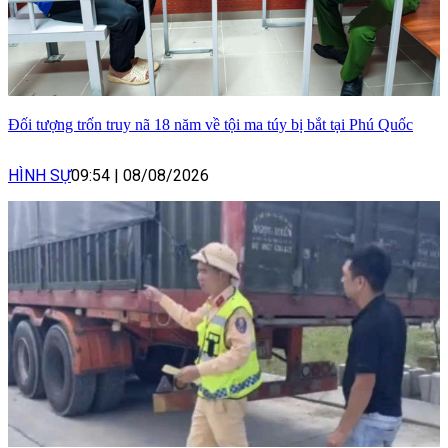
Đối tượng trốn truy nã 18 năm về tội ma túy bị bắt tại Phú Quốc
HÌNH SỰ
09:54
|
08/08/2026