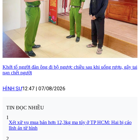
Khởi tố người đàn ông đi bộ ngược chiều sau khi uống rượu, gây tai
nạn chết người
HÌNH SỰ
12:47
|
07/08/2026
TIN ĐỌC NHIỀU
1
Xét xử vụ mua bán hơn 12,3kg ma túy ở TP HCM: Hai bị cáo
lĩnh án tử hình
2