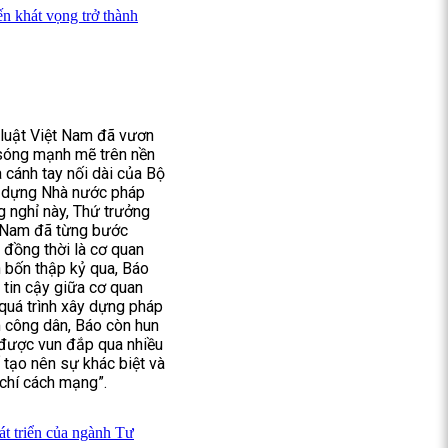
n khát vọng trở thành
 luật Việt Nam đã vươn
ủ sóng mạnh mẽ trên nền
 cánh tay nối dài của Bộ
ây dựng Nhà nước pháp
g nghỉ này, Thứ trưởng
t Nam đã từng bước
 đồng thời là cơ quan
n bốn thập kỷ qua, Báo
ối tin cậy giữa cơ quan
 quá trình xây dựng pháp
ệm công dân, Báo còn hun
y, được vun đắp qua nhiều
tố tạo nên sự khác biệt và
 chí cách mạng”.
t triển của ngành Tư