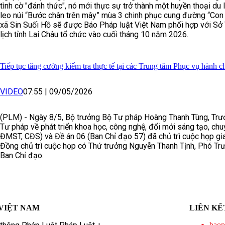
tình cờ "đánh thức", nó mới thực sự trở thành một huyền thoại du l
leo núi “Bước chân trên mây” mùa 3 chinh phục cung đường “Con
xã Sin Suối Hồ sẽ được Báo Pháp luật Việt Nam phối hợp với Sở
lịch tỉnh Lai Châu tổ chức vào cuối tháng 10 năm 2026.
Tiếp tục tăng cường kiểm tra thực tế tại các Trung tâm Phục vụ hành c
VIDEO
07:55
|
09/05/2026
(PLM) - Ngày 8/5, Bộ trưởng Bộ Tư pháp Hoàng Thanh Tùng, Trư
Tư pháp về phát triển khoa học, công nghệ, đổi mới sáng tạo, ch
ĐMST, CĐS) và Đề án 06 (Ban Chỉ đạo 57) đã chủ trì cuộc họp gi
Đồng chủ trì cuộc họp có Thứ trưởng Nguyễn Thanh Tịnh, Phó Tr
Ban Chỉ đạo.
VIỆT NAM
LIÊN KẾ
baop