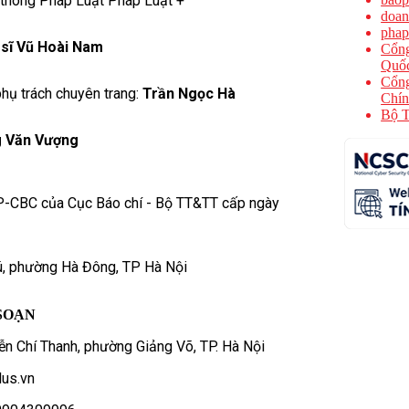
 thông Pháp Luật Pháp Luật +
doan
phap
 sĩ Vũ Hoài Nam
Cổng
Quốc
Cổng
hụ trách chuyên trang:
Trần Ngọc Hà
Chín
Bộ T
 Văn Vượng
P-CBC của Cục Báo chí - Bộ TT&TT cấp ngày
ú, phường Hà Đông, TP Hà Nội
SOẠN
n Chí Thanh, phường Giảng Võ, TP. Hà Nội
us.vn