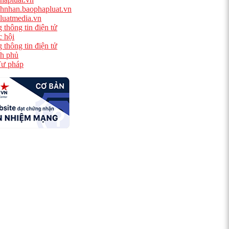
hnhan.baophapluat.vn
luatmedia.vn
 thông tin điện tử
 hội
 thông tin điện tử
h phủ
ư pháp