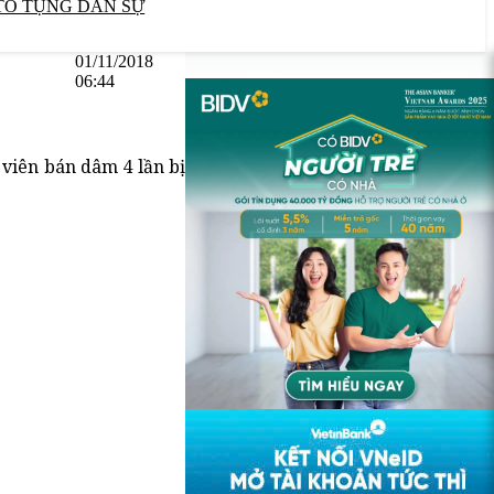
TỐ TỤNG DÂN SỰ
01/11/2018
06:44
 viên bán dâm 4 lần bị