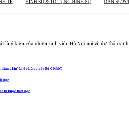
NH TẾ
HÌNH SỰ & TỐ TỤNG HÌNH SỰ
DÂN SỰ & 
 là ý kiến của nhiều sinh viên Hà Nội nói về dự thảo sinh
n dâm 4 lần" bị đuổi học của Bộ GD&ĐT
ổi học
sẽ bị buộc thôi học