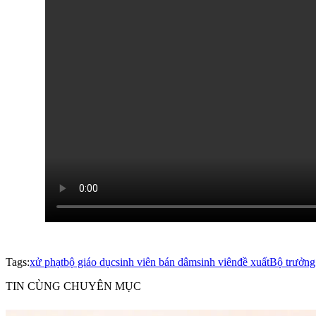
Tags:
xử phạt
bộ giáo dục
sinh viên bán dâm
sinh viên
đề xuất
Bộ trưởn
TIN CÙNG CHUYÊN MỤC