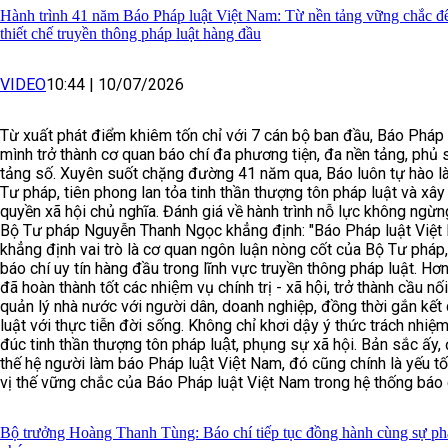
Hành trình 41 năm Báo Pháp luật Việt Nam: Từ nền tảng vững chắc đế
thiết chế truyền thông pháp luật hàng đầu
VIDEO
10:44
|
10/07/2026
Từ xuất phát điểm khiêm tốn chỉ với 7 cán bộ ban đầu, Báo Pháp
mình trở thành cơ quan báo chí đa phương tiện, đa nền tảng, ph
tảng số. Xuyên suốt chặng đường 41 năm qua, Báo luôn tự hào là
Tư pháp, tiên phong lan tỏa tinh thần thượng tôn pháp luật và x
quyền xã hội chủ nghĩa. Đánh giá về hành trình nỗ lực không ngừn
Bộ Tư pháp Nguyễn Thanh Ngọc khẳng định: "Báo Pháp luật Việ
khẳng định vai trò là cơ quan ngôn luận nòng cốt của Bộ Tư pháp,
báo chí uy tín hàng đầu trong lĩnh vực truyền thông pháp luật. Hơ
đã hoàn thành tốt các nhiệm vụ chính trị - xã hội, trở thành cầu n
quản lý nhà nước với người dân, doanh nghiệp, đồng thời gắn kết
luật với thực tiễn đời sống. Không chỉ khơi dậy ý thức trách nhi
đúc tinh thần thượng tôn pháp luật, phụng sự xã hội. Bản sắc ấ
thế hệ người làm báo Pháp luật Việt Nam, đó cũng chính là yếu 
vị thế vững chắc của Báo Pháp luật Việt Nam trong hệ thống báo
Bộ trưởng Hoàng Thanh Tùng: Báo chí tiếp tục đồng hành cùng sự phá