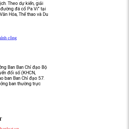
ịch. Theo dự kiến, giải
 đường đá cổ Pa Vi” tại
 Văn Hóa, Thể thao và Du
hính công
ởng Ban Ban Chỉ đạo Bộ
uyển đổi số (KHCN,
ao ban Ban Chỉ đạo 57.
ưởng ban thường trực
T
hapluat.vn