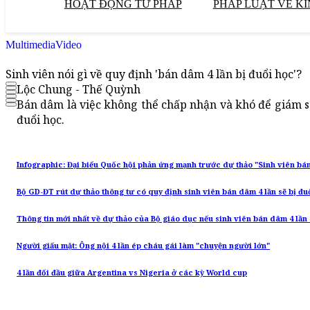
HOẠT ĐỘNG TƯ PHÁP
PHÁP LUẬT VỀ KI
Multimedia
Video
Sinh viên nói gì về quy định 'bán dâm 4 lần bị đuổi học'?
Lộc Chung - Thế Quỳnh
Bán dâm là việc không thể chấp nhận và khó để giám sát
đuổi học.
Infographic: Đại biểu Quốc hội phản ứng mạnh trước dự thảo "Sinh viên bá
Bộ GD-ĐT rút dự thảo thông tư có quy định sinh viên bán dâm 4 lần sẽ bị đu
Thông tin mới nhất về dự thảo của Bộ giáo dục nếu sinh viên bán dâm 4 lần 
Người giấu mặt: Ông nội 4 lần ép cháu gái làm "chuyện người lớn"
4 lần đối đầu giữa Argentina vs Nigeria ở các kỳ World cup