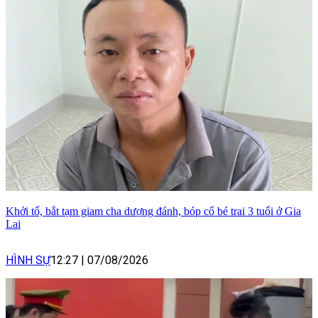
Khởi tố, bắt tạm giam cha dượng đánh, bóp cổ bé trai 3 tuổi ở Gia
Lai
HÌNH SỰ
12:27
|
07/08/2026