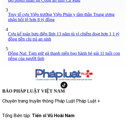
tạo phạm nhân tại Công an tỉnh Cà Mau
3
Truy tố cựu Viện trưởng Viện Pháp y tâm thần Trung ương
nhận hối lộ hơn 8 tỷ đồng
4
Cựu kế toán bưu điện lĩnh 13 năm tù vì chiếm đoạt hơn 1,1 tỷ
đồng tiền chi trả an sinh
5
Đồng Nai: Tạm giữ gã thanh niên bạo hành bé gái 11 tuổi con
riêng của người tình
BÁO PHÁP LUẬT VIỆT NAM
Chuyên trang truyền thông Pháp Luật Pháp Luật +
Tổng Biên tập:
Tiến sĩ Vũ Hoài Nam