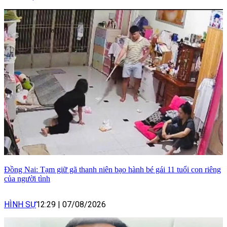
Đồng Nai: Tạm giữ gã thanh niên bạo hành bé gái 11 tuổi con riêng
của người tình
HÌNH SỰ
12:29
|
07/08/2026