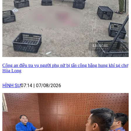
Công an điều tra vụ người phụ nữ bị tấn công bằng hung khí tại chợ
Hòa Long
HÌNH SỰ
07:14
|
07/08/2026