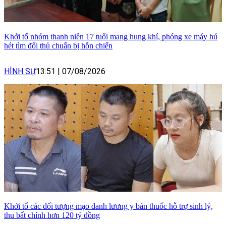
Khởi tố nhóm thanh niên 17 tuổi mang hung khí, phóng xe máy hú
hét tìm đối thủ chuẩn bị hỗn chiến
HÌNH SỰ
13:51
|
07/08/2026
Khởi tố các đối tượng mạo danh lương y bán thuốc hỗ trợ sinh lý,
thu bất chính hơn 120 tỷ đồng