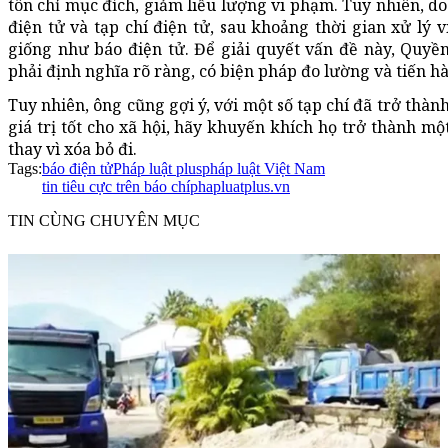
tôn chỉ mục đích, giảm liều lượng vi phạm. Tuy nhiên, d
điện tử và tạp chí điện tử, sau khoảng thời gian xử lý
giống như báo điện tử. Để giải quyết vấn đề này, Qu
phải định nghĩa rõ ràng, có biện pháp đo lường và tiến hà
Tuy nhiên, ông cũng gợi ý, với một số tạp chí đã trở thàn
giá trị tốt cho xã hội, hãy khuyến khích họ trở thành m
thay vì xóa bỏ đi.
Tags:
báo điện tử
Pháp luật plus
pháp luật Việt Nam
tin tiêu cực trên báo chí
phapluatplus.vn
TIN CÙNG CHUYÊN MỤC