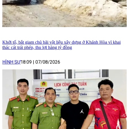
Khởi tố, bắt giam chủ bãi vật liệu xây dựng ở Khánh Hòa vì khai
thác cát trái phép, thu lợi hàng tỷ đồng
HÌNH SỰ
18:09
|
07/08/2026