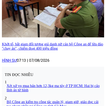
Khởi tố, bắt giam đối tượng giả danh nữ cán bộ Công an để lừa đảo
"chạy án", chiếm đoạt 400 triệu đồng
HÌNH SỰ
07:13
|
07/08/2026
TIN ĐỌC NHIỀU
1
Xét xử vụ mua bán hơn 12,3kg ma túy ở TP HCM: Hai bị cáo
lĩnh án tử hình
2
Bộ Công an kiểm tra công tác quản lý, giam giữ, giáo dục cải