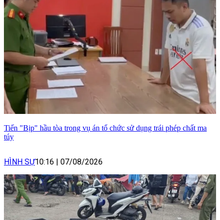
Tiến "Bịp" hầu tòa trong vụ án tổ chức sử dụng trái phép chất ma
túy
HÌNH SỰ
10:16
|
07/08/2026