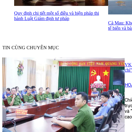
Quy định chi tiết một số điều và biện pháp thi
hành Luật Giám định tư pháp
Cà Mau: Khơi
tế biển và bà
TIN CÙNG CHUYÊN MỤC
VKS
chỉ
HO
Chi
trự
và 
cao