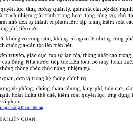
 quyền lực, tăng cường quản lý, giám sát cán bộ; đẩy mạnh
à trách nhiệm giải trình trong hoạt động công vụ; chủ đ
ạm nhỏ tích tụ thành vi phạm lớn; tập trung kiểm soát các
ng phí, tiêu cực.
ời, không có vùng cấm, không có ngoại lệ nhưng cũng ph
ích
quốc gia-dân tộc
lên trên hết.
yên truyền, giáo dục, tạo sự lan tỏa, thống nhất cao trong
của Đảng, Nhà nước; tiếp tục kiện toàn bộ máy, hoàn thiện
không chồng chéo chức năng, nhiệm vụ...
 quan, đơn vị trong hệ thống chính trị.
ơng về phòng, chống tham nhũng, lãng phí, tiêu cực, cần
 mạnh hoàn thiện thể chế, kiểm soát quyền lực, ứng dụng
 vi phạm..
òng chống tham nhũng
BÀI LIÊN QUAN