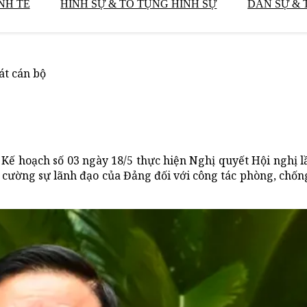
NH TẾ
HÌNH SỰ & TỐ TỤNG HÌNH SỰ
DÂN SỰ & 
át cán bộ
ế hoạch số 03 ngày 18/5 thực hiện Nghị quyết Hội nghị l
 cường sự lãnh đạo của Đảng đối với công tác phòng, chố