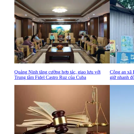
Quảng Ninh tăng cường hợp tác, giao lưu với
Công an xã Đ
Trung tâm Fidel Castro Ruz của Cuba
giữ nhanh đ