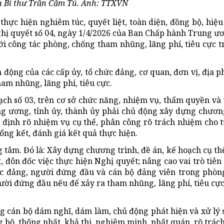
n Bí thư Trần Cẩm Tú. Ảnh: TTXVN
hực hiện nghiêm túc, quyết liệt, toàn diện, đồng bộ, hiệu
ghị quyết số 04, ngày 1/4/2026 của Ban Chấp hành Trung 
ới công tác phòng, chống tham nhũng, lãng phí, tiêu cực t
nh động của
các cấp ủy
, tổ chức đảng, cơ quan, đơn vị, địa 
am nhũng, lãng phí, tiêu cực.
ạch số 03, trên cơ sở chức năng, nhiệm vụ, thẩm quyền và 
g ương, tỉnh ủy, thành ủy phải chủ động xây dựng chương
 định rõ nhiệm vụ cụ thể, phân công rõ trách nhiệm cho t
tổng kết, đánh giá kết quả thực hiện.
âm. Đó là: Xây dựng chương trình, đề án, kế hoạch cụ thể
, đôn đốc việc thực hiện Nghị quyết; nâng cao vai trò tiê
ức đảng, người đứng đầu và cán bộ đảng viên trong phòn
ười đứng đầu nếu để xảy ra tham nhũng, lãng phí, tiêu cực
 cán bộ dám nghĩ, dám làm, chủ động phát hiện và xử lý s
 bộ, thống nhất, khả thi, nghiêm minh, nhất quán, rõ trách