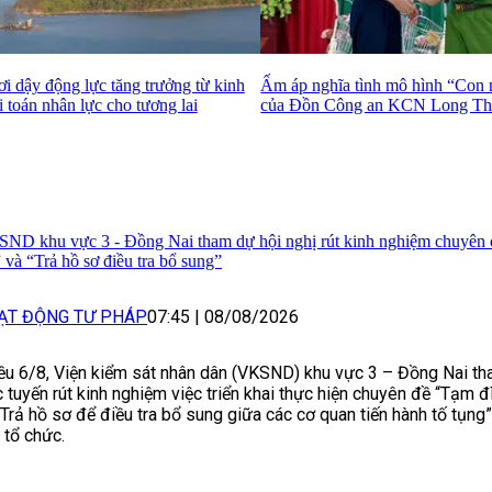
 dậy động lực tăng trưởng từ kinh
Ấm áp nghĩa tình mô hình “Con 
i toán nhân lực cho tương lai
của Đồn Công an KCN Long Th
ND khu vực 3 - Đồng Nai tham dự hội nghị rút kinh nghiệm chuyên
” và “Trả hồ sơ điều tra bổ sung”
ẠT ĐỘNG TƯ PHÁP
07:45
|
08/08/2026
ều 6/8, Viện kiểm sát nhân dân (VKSND) khu vực 3 – Đồng Nai th
c tuyến rút kinh nghiệm việc triển khai thực hiện chuyên đề “Tạm đì
“Trả hồ sơ để điều tra bổ sung giữa các cơ quan tiến hành tố tụn
 tổ chức.