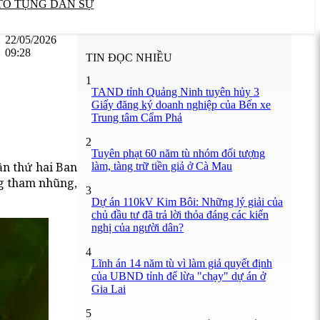
TỐ TỤNG DÂN SỰ
22/05/2026
09:28
TIN ĐỌC NHIỀU
1
TAND tỉnh Quảng Ninh tuyên hủy 3
Giấy đăng ký doanh nghiệp của Bến xe
Trung tâm Cẩm Phả
2
Tuyên phạt 60 năm tù nhóm đối tượng
ần thứ hai Ban
làm, tàng trữ tiền giả ở Cà Mau
ng tham nhũng,
3
Dự án 110kV Kim Bôi: Những lý giải của
chủ đầu tư đã trả lời thỏa đáng các kiến
nghị của người dân?
4
Lĩnh án 14 năm tù vì làm giả quyết định
của UBND tỉnh để lừa "chạy" dự án ở
Gia Lai
5