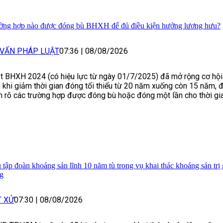
ờng hợp nào được đóng bù BHXH để đủ điều kiện hưởng lương hưu?
 VẤN PHÁP LUẬT
07:36
|
08/08/2026
t BHXH 2024 (có hiệu lực từ ngày 01/7/2025) đã mở rộng cơ hộ
 khi giảm thời gian đóng tối thiểu từ 20 năm xuống còn 15 năm, 
h rõ các trường hợp được đóng bù hoặc đóng một lần cho thời gia
 tập đoàn khoáng sản lĩnh 10 năm tù trong vụ khai thác khoáng sản trị 
g
T XỬ
07:30
|
08/08/2026