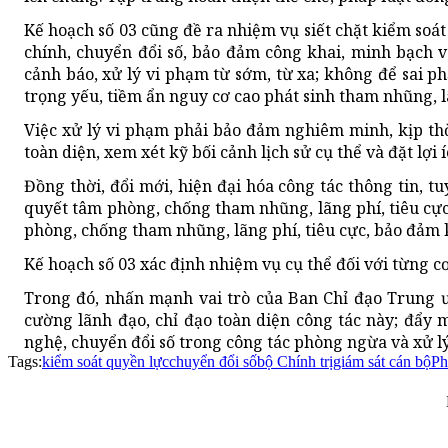
Kế hoạch số 03 cũng đề ra nhiệm vụ siết chặt kiểm soát
chính, chuyển đổi số, bảo đảm công khai, minh bạch v
cảnh báo, xử lý vi phạm từ sớm, từ xa; không để sai ph
trọng yếu, tiềm ẩn nguy cơ cao phát sinh tham nhũng, lã
Việc xử lý vi phạm phải bảo đảm nghiêm minh, kịp th
toàn diện, xem xét kỹ bối cảnh lịch sử cụ thể và đặt lợi 
Đồng thời, đổi mới, hiện đại hóa công tác thông tin, tu
quyết tâm phòng, chống tham nhũng, lãng phí, tiêu cực 
phòng, chống tham nhũng, lãng phí, tiêu cực, bảo đảm 
Kế hoạch số 03 xác định nhiệm vụ cụ thể đối với từng cơ
Trong đó, nhấn mạnh vai trò của Ban Chỉ đạo Trung ư
cường lãnh đạo, chỉ đạo toàn diện công tác này; đẩy
nghệ, chuyển đổi số trong công tác phòng ngừa và xử lý
Tags:
kiểm soát quyền lực
chuyển đổi số
bộ Chính trị
giám sát cán bộ
Ph