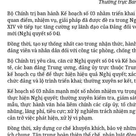
Thường trực Ba
Bộ Chính trị ban hành Kế hoạch số 03 nhằm triển khai t
quan điểm, nhiệm vụ, giải pháp đã được đề ra trong N
XIV về tiếp tục tăng cường sự lãnh đạo của Đảng đối v
mới (Nghị quyết số 04).
Đồng thời, tạo sự thống nhất cao trong nhận thức, hà
đảng viên và nhân dân đối với công tác phòng, chống th
Bộ Chính trị yêu cầu, căn cứ Nghị quyết số 04 và Kế ho
tế, các ban đảng Trung ương, đảng ủy trực thuộc Trun
kế hoạch cụ thể để thực hiện hiệu quả Nghị quyết; xác
chức đảng và lộ trình triển khai; thường xuyên sơ kết, 
Kế hoạch số 03 nhấn mạnh một số nhóm nhiệm vụ trọng t
thực hiện Nghị quyết; thường xuyên kiểm tra, giám sát
mẫu, thực hành văn hóa liêm chính
các cấp ủy
, tổ ch
nhũng, lãng phí, tiêu cực; xử lý nghiêm trách nhiệm ng
cản trở việc phát hiện, xử lý vi phạm.
Đồng thời, xây dựng cơ chế khuyến khích, bảo vệ những
ích chung. Tập trung hoàn thiện thể chế, pháp luật đồng