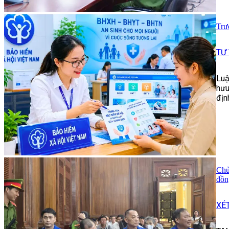
Trư
TƯ
Luậ
hưu
địn
Chủ
đồn
XÉ