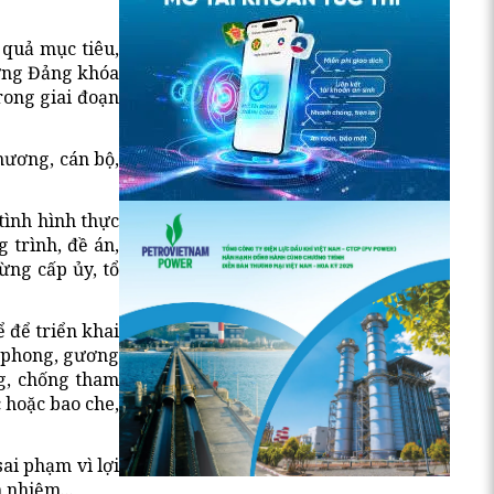
 quả mục tiêu,
ương Đảng khóa
rong giai đoạn
phương, cán bộ,
tình hình thực
 trình, đề án,
ừng cấp ủy, tổ
 để triển khai
n phong, gương
g, chống tham
 hoặc bao che,
ai phạm vì lợi
 nhiệm...