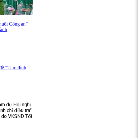
nuôi Công an”
ành
 đề “Tạm đình
am dự Hội nghị
nh chỉ điều tra”
g” do VKSND Tối