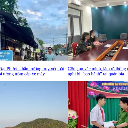
ại Phước khẩn trương truy xét, bắt
Công an xác minh, làm rõ thông t
ối tượng trộm cắp xe máy
nghi bị “bạo hành” tại quán bia