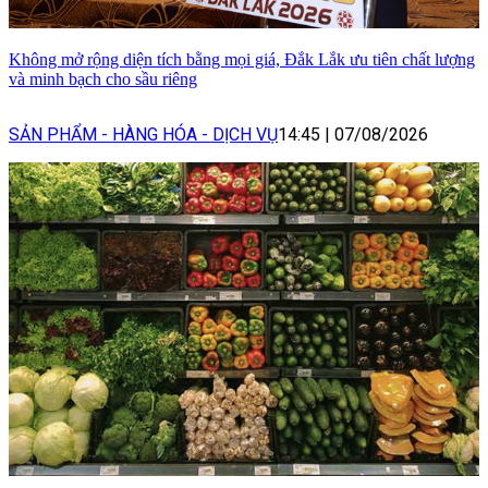
Không mở rộng diện tích bằng mọi giá, Đắk Lắk ưu tiên chất lượng
và minh bạch cho sầu riêng
SẢN PHẨM - HÀNG HÓA - DỊCH VỤ
14:45
|
07/08/2026