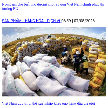
Nông sản chế biến mở đường cho rau quả Việt Nam chinh phục thị
trường EU
SẢN PHẨM - HÀNG HÓA - DỊCH VỤ
06:59
|
07/08/2026
Việt Nam duy trì vị thế xuất nhập khẩu gạo hàng đầu thế giới