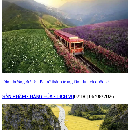
Định hướng đưa Sa Pa trở thành trung tâm du lịch quốc tế
SẢN PHẨM - HÀNG HÓA - DỊCH VỤ
07:18
|
06/08/2026