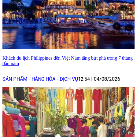
Khách du lịch Philippines đến Việt Nam tăng bứt phá trong 7 tháng
đầu năm
SẢN PHẨM - HÀNG HÓA - DỊCH VỤ
12:54
|
04/08/2026