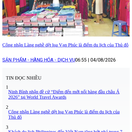
Công nhận Làng nghề dệt lụa Vạn Phúc là điểm du lịch của Thủ đô
SẢN PHẨM - HÀNG HÓA - DỊCH VỤ
06:55
|
04/08/2026
TIN ĐỌC NHIỀU
1
Ninh Bình nhận đề cử “Điểm đến mới nổi hàng đầu châu Á
2026” tại World Travel Awards
2
Công nhận Làng nghề dệt lụa Vạn Phúc là điểm du lịch của
Thủ đô
3
Khách du lịch Philippines đến Việt Nam tăng bứt phá trong 7