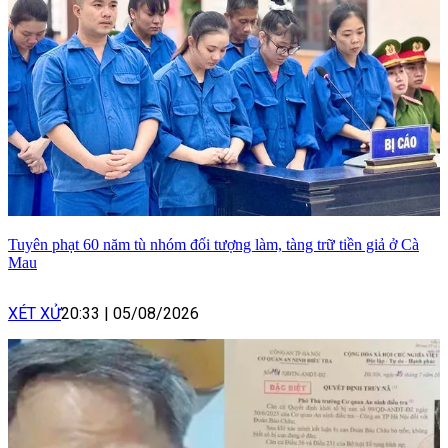
Tuyên phạt 60 năm tù nhóm đối tượng làm, tàng trữ tiền giả ở Cà
Mau
XÉT XỬ
20:33
|
05/08/2026