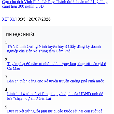
Cựu chủ tịch Vĩnh Phúc Lê Duy Thành được hoàn trả 21 tỷ đồng
cùng hơn 300 nghìn USD
XÉT XỬ
13:35
|
26/07/2026
TIN ĐỌC NHIỀU
1
TAND tỉnh Quảng Ninh tuyên hủy 3 Giấy đăng ký doanh
nghiệp của Bến xe Trung tâm Cẩm Phả
2
Tuyên phạt 60 năm tù nhóm đối tượng làm, tàng trữ tiền giả ở
Cà Mau
3
Bản án thích đáng cho kẻ tuyên truyền chống phá Nhà nước
4
Lĩnh án 14 năm tù vì làm giả quyết định của UBND tỉnh để
lừa "chạy" dự án ở Gia Lai
5
Đưa ra xét xử người phụ nữ bị cáo buộc sát hại con ruột để