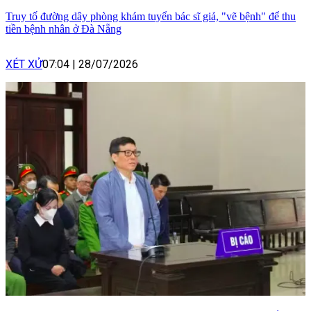
Truy tố đường dây phòng khám tuyển bác sĩ giả, "vẽ bệnh" để thu
tiền bệnh nhân ở Đà Nẵng
XÉT XỬ
07:04
|
28/07/2026