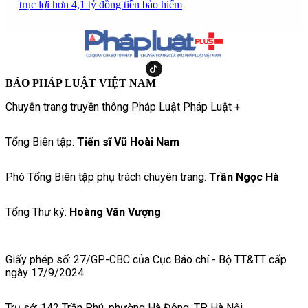
trục lợi hơn 4,1 tỷ đồng tiền bảo hiểm
BÁO PHÁP LUẬT VIỆT NAM
Chuyên trang truyền thông Pháp Luật Pháp Luật +
Tổng Biên tập:
Tiến sĩ Vũ Hoài Nam
Phó Tổng Biên tập phụ trách chuyên trang:
Trần Ngọc Hà
Tổng Thư ký:
Hoàng Văn Vượng
Giấy phép số: 27/GP-CBC của Cục Báo chí - Bộ TT&TT cấp
ngày 17/9/2024
Trụ sở: 142 Trần Phú, phường Hà Đông, TP Hà Nội