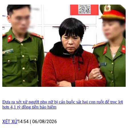
Đưa ra xét xử người phụ nữ bị cáo buộc sát hại con ruột để trục lợi
hơn 4,1 tỷ đồng tiền bảo hiểm
XÉT XỬ
14:54
|
06/08/2026