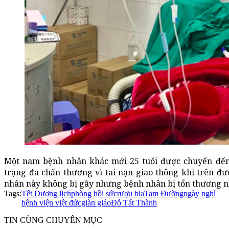
Một nam bệnh nhân khác mới 25 tuổi được chuyển đến 
trạng đa chấn thương vì tai nạn giao thông khi trên đ
nhân này không bị gãy nhưng bệnh nhân bị tổn thương nh
Tags:
Tết Dương lịch
phòng hồi sức
rượu bia
Tam Đường
ngày nghỉ
bệnh viện việt đức
giàn giáo
Đỗ Tất Thành
TIN CÙNG CHUYÊN MỤC