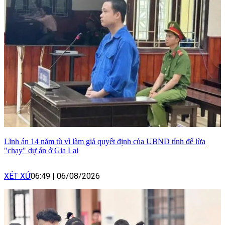
Lĩnh án 14 năm tù vì làm giả quyết định của UBND tỉnh để lừa
"chạy" dự án ở Gia Lai
XÉT XỬ
06:49
|
06/08/2026