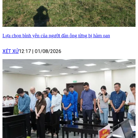
Lựa chọn bình yên của người đàn ông từng bị hàm oan
XÉT XỬ
12:17
|
01/08/2026