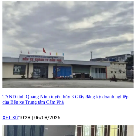
TAND tỉnh Quảng Ninh tuyên hủy 3 Giấy đăng ký doanh nghiệp
của Bến xe Trung tâm Cẩm Phả
XÉT XỬ
10:28
|
06/08/2026