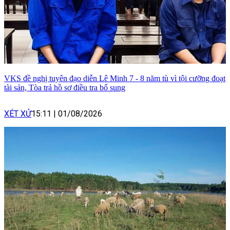
VKS đề nghị tuyên đạo diễn Lê Minh 7 - 8 năm tù vì tội cưỡng đoạt
tài sản, Tòa trả hồ sơ điều tra bổ sung
XÉT XỬ
15:11
|
01/08/2026