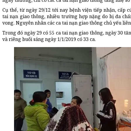
ngày thường, chỉ có các ca tai nạn giao thông tăng nhẹ so
Cụ thể, từ ngày 29/12 tới nay bệnh viện tiếp nhận, cấp c
tai nạn giao thông, nhiều trường hợp nặng do bị đa chấ
vong. Nguyên nhân các ca tai nạn giao thông chủ yếu liê
Trong đó ngày 29 có 55 ca tai nạn giao thông, ngày 30 tăn
và riêng buổi sáng ngày 1/1/2019 có 33 ca.