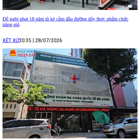
Đề nghị phạt 18 năm tù kẻ cầm đầu đường dây thực phẩm chức
năng giả
XÉT XỬ
20:35
|
28/07/2026