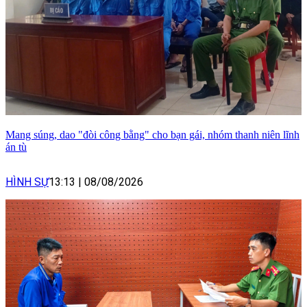
Mang súng, dao "đòi công bằng" cho bạn gái, nhóm thanh niên lĩnh
án tù
HÌNH SỰ
13:13
|
08/08/2026