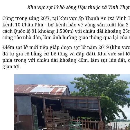
Khu vực sạt lở bờ sông Hậu thuộc xã Vĩnh Th
Cũng trong sáng 20/7, tại khu vực ấp Thạnh An (xã Vĩnh T
kênh 10 Châu Phú - bờ kênh bảo vệ vùng sản xuất lúa 2 v
cách Quốc lộ 91 khoảng 1.500m) với chiều dài khoảng 25m
cổng rào nhà dân, làm ảnh hưởng giao thông qua lại của 
Điểm sạt lở mới tiếp giáp đoạn sạt lở năm 2019 (khu vự
đã tự gia cố bằng cừ bê tông và đấp đất). Khu vực sạt 
phía trong với chiều dài khoảng 40m, làm sụt lún đất, c
gian tới.