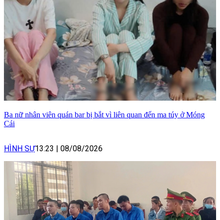
Ba nữ nhân viên quán bar bị bắt vì liên quan đến ma túy ở Móng
Cái
HÌNH SỰ
13:23
|
08/08/2026