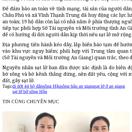
Để đảm bảo an toàn về tính mạng, tài sản của người dân
Châu Phú và xã Vĩnh Thạnh Trung đã huy động các lực lượ
an toàn; 19 hộ dân còn lại có nhà nằm ở phía thượng ngu
tiếp tục phối hợp Sở Tài nguyên và Môi trường tỉnh An G
để có hướng di dời người dân kịp thời nếu sạt lở mở rộng
Địa phương tiến hành kéo dây, lắp biển báo tạm để hướ
vào khu vực nguy hiểm; phối hợp với Trung tâm quan t
(Sở Tài nguyên và Môi trường An Giang) quan trắc, theo dõ
Nguyên nhân sạt lở ban đầu được xác định là do biên độ
bờ sông và bờ kênh thẳng đứng, nền đất yếu, cộng với 
đất, gây sạt lở.
Tags:
di dời 44 hộ dân
sông Hậu
sông hậu an giang
sạt lở ở an giang
sạt lở bờ sông Hậu
TIN CÙNG CHUYÊN MỤC