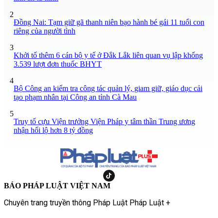
2
Đồng Nai: Tạm giữ gã thanh niên bạo hành bé gái 11 tuổi con
riêng của người tình
3
Khởi tố thêm 6 cán bộ y tế ở Đắk Lắk liên quan vụ lập khống
3.539 lượt đơn thuốc BHYT
4
Bộ Công an kiểm tra công tác quản lý, giam giữ, giáo dục cải
tạo phạm nhân tại Công an tỉnh Cà Mau
5
Truy tố cựu Viện trưởng Viện Pháp y tâm thần Trung ương
nhận hối lộ hơn 8 tỷ đồng
BÁO PHÁP LUẬT VIỆT NAM
Chuyên trang truyền thông Pháp Luật Pháp Luật +