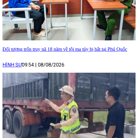
Đối tượng trốn truy nã 18 năm về tội ma túy bị bắt tại Phú Quốc
HÌNH SỰ
09:54
|
08/08/2026