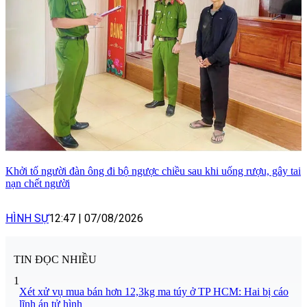
Khởi tố người đàn ông đi bộ ngược chiều sau khi uống rượu, gây tai
nạn chết người
HÌNH SỰ
12:47
|
07/08/2026
TIN ĐỌC NHIỀU
1
Xét xử vụ mua bán hơn 12,3kg ma túy ở TP HCM: Hai bị cáo
lĩnh án tử hình