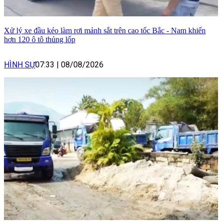
Xử lý xe đầu kéo làm rơi mảnh sắt trên cao tốc Bắc - Nam khiến
hơn 120 ô tô thủng lốp
HÌNH SỰ
07:33
|
08/08/2026