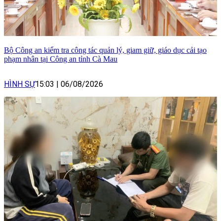
Bộ Công an kiểm tra công tác quản lý, giam giữ, giáo dục cải tạo
phạm nhân tại Công an tỉnh Cà Mau
HÌNH SỰ
15:03
|
06/08/2026