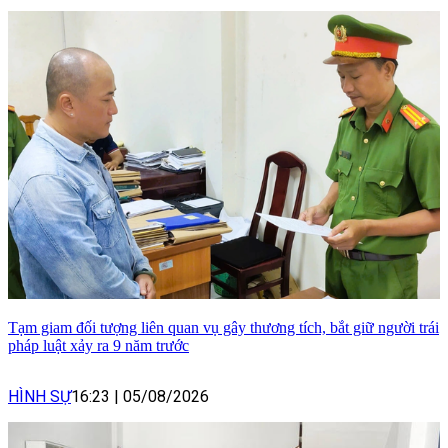
Tạm giam đối tượng liên quan vụ gây thương tích, bắt giữ người trái
pháp luật xảy ra 9 năm trước
HÌNH SỰ
16:23
|
05/08/2026