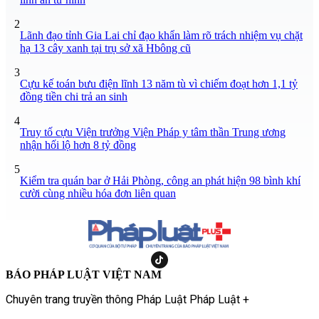
2
Lãnh đạo tỉnh Gia Lai chỉ đạo khẩn làm rõ trách nhiệm vụ chặt
hạ 13 cây xanh tại trụ sở xã Hbông cũ
3
Cựu kế toán bưu điện lĩnh 13 năm tù vì chiếm đoạt hơn 1,1 tỷ
đồng tiền chi trả an sinh
4
Truy tố cựu Viện trưởng Viện Pháp y tâm thần Trung ương
nhận hối lộ hơn 8 tỷ đồng
5
Kiểm tra quán bar ở Hải Phòng, công an phát hiện 98 bình khí
cười cùng nhiều hóa đơn liên quan
BÁO PHÁP LUẬT VIỆT NAM
Chuyên trang truyền thông Pháp Luật Pháp Luật +