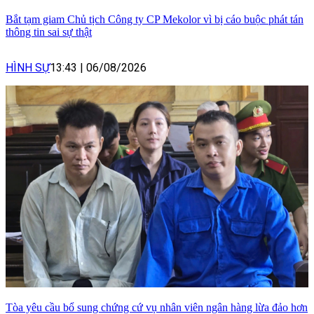
Bắt tạm giam Chủ tịch Công ty CP Mekolor vì bị cáo buộc phát tán
thông tin sai sự thật
HÌNH SỰ
13:43
|
06/08/2026
Tòa yêu cầu bổ sung chứng cứ vụ nhân viên ngân hàng lừa đảo hơn