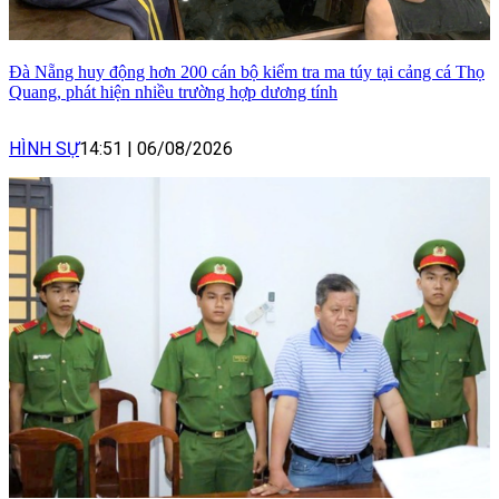
Đà Nẵng huy động hơn 200 cán bộ kiểm tra ma túy tại cảng cá Thọ
Quang, phát hiện nhiều trường hợp dương tính
HÌNH SỰ
14:51
|
06/08/2026