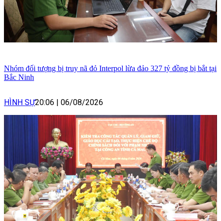
Nhóm đối tượng bị truy nã đỏ Interpol lừa đảo 327 tỷ đồng bị bắt tại
Bắc Ninh
HÌNH SỰ
20:06
|
06/08/2026