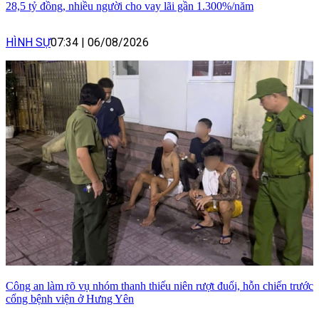
28,5 tỷ đồng, nhiều người cho vay lãi gần 1.300%/năm
HÌNH SỰ
07:34
|
06/08/2026
Công an làm rõ vụ nhóm thanh thiếu niên rượt đuổi, hỗn chiến trước
cổng bệnh viện ở Hưng Yên