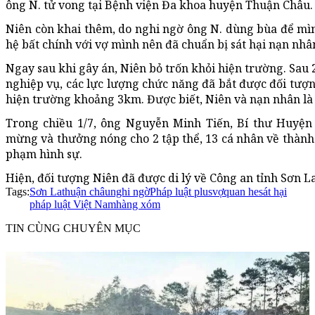
ông N. tử vong tại Bệnh viện Đa khoa huyện Thuận Châu.
Niên còn khai thêm, do nghi ngờ ông N. dùng bùa để mì
hệ bất chính với vợ mình nên đã chuẩn bị sát hại nạn nhâ
Ngay sau khi gây án, Niên bỏ trốn khỏi hiện trường. Sau 
nghiệp vụ, các lực lượng chức năng đã bắt được đối tượn
hiện trường khoảng 3km. Được biết, Niên và nạn nhân là
Trong chiều 1/7, ông Nguyễn Minh Tiến, Bí thư Huyệ
mừng và thưởng nóng cho 2 tập thể, 13 cá nhân về thành t
phạm hình sự.
Hiện, đối tượng Niên đã được di lý về Công an tỉnh Sơn La 
Tags:
Sơn La
thuận châu
nghi ngờ
Pháp luật plus
vợ
quan he
sát hại
pháp luật Việt Nam
hàng xóm
TIN CÙNG CHUYÊN MỤC