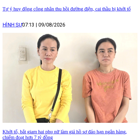
Tự ý huy động công nhân thu hồi đường điện, cai thầu bị khởi tố
HÌNH SỰ
07:13
|
09/08/2026
Khởi tố, bắt giam hai phụ nữ làm giả hồ sơ đáo hạn ngân hàng,
chiếm đoạt hơn 7 tỷ đồng