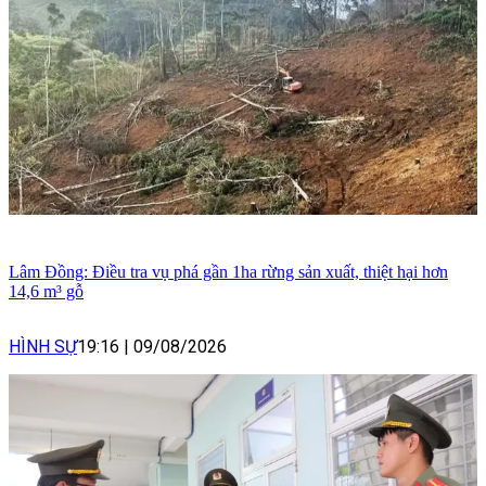
Lâm Đồng: Điều tra vụ phá gần 1ha rừng sản xuất, thiệt hại hơn
14,6 m³ gỗ
HÌNH SỰ
19:16
|
09/08/2026