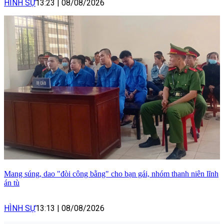
HÌNH SỰ
13:23
|
08/08/2026
Mang súng, dao "đòi công bằng" cho bạn gái, nhóm thanh niên lĩnh
án tù
HÌNH SỰ
13:13
|
08/08/2026