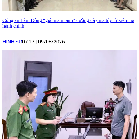
Công an Lâm Đồng “giải mã nhanh” đường dây ma túy từ kiểm tra
hành chính
HÌNH SỰ
07:17
|
09/08/2026