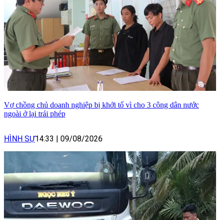
Vợ chồng chủ doanh nghiệp bị khởi tố vì cho 3 công dân nước
ngoài ở lại trái phép
HÌNH SỰ
14:33
|
09/08/2026