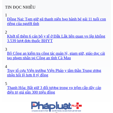
TIN ĐỌC NHIỀU
1
Đồng Nai: Tạm giữ gã thanh niên bạo hành bé gái 11 tuổi con
riêng của người tình
2
Khởi tố thêm 6 cán bộ y tế ở Đắk Lắk liên quan vụ lập khống
3.539 lượt đơn thuốc BHYT
3
Bộ Công an kiểm tra công tác quản lý, giam giữ, giáo dục cải
tạo phạm nhân tại Công an tỉnh Cà Mau
4
Truy tố cựu Viện trưởng Viện Pháp y tâm thần Trung ương
nhận hối lộ hơn 8 tỷ đồng
5
Thanh Hóa: Bắt giữ 3 đối tượng trong vụ trộm cắp dây cáp
điện trị giá gần 300 triệu đồng