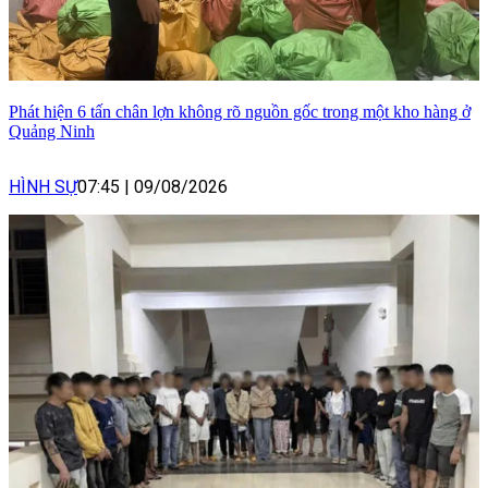
Phát hiện 6 tấn chân lợn không rõ nguồn gốc trong một kho hàng ở
Quảng Ninh
HÌNH SỰ
07:45
|
09/08/2026