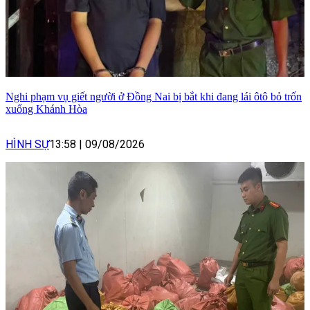
Nghi phạm vụ giết người ở Đồng Nai bị bắt khi đang lái ôtô bỏ trốn
xuống Khánh Hòa
HÌNH SỰ
13:58
|
09/08/2026