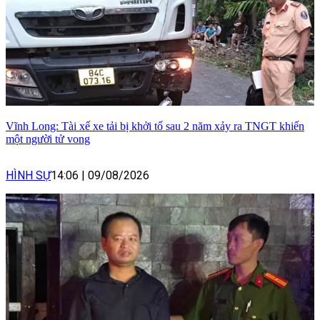
Vĩnh Long: Tài xế xe tải bị khởi tố sau 2 năm xảy ra TNGT khiến
một người tử vong
HÌNH SỰ
14:06
|
09/08/2026