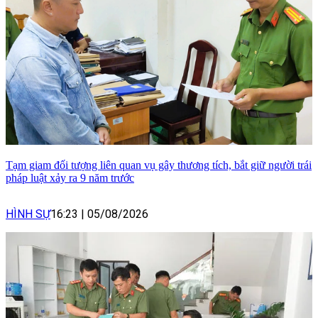
Tạm giam đối tượng liên quan vụ gây thương tích, bắt giữ người trái
pháp luật xảy ra 9 năm trước
HÌNH SỰ
16:23
|
05/08/2026