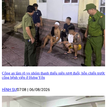
Công an làm rõ vụ nhóm thanh thiếu niên rượt đuổi, hỗn chiến trước
cổng bệnh viện ở Hưng Yên
HÌNH SỰ
07:08
|
06/08/2026