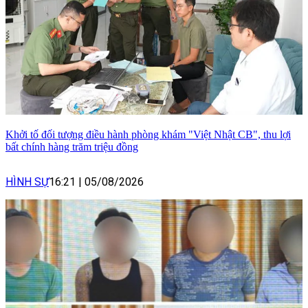
Khởi tố đối tượng điều hành phòng khám "Việt Nhật CB", thu lợi
bất chính hàng trăm triệu đồng
HÌNH SỰ
16:21
|
05/08/2026