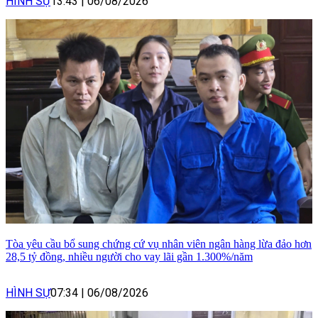
HÌNH SỰ
13:43
|
06/08/2026
Tòa yêu cầu bổ sung chứng cứ vụ nhân viên ngân hàng lừa đảo hơn
28,5 tỷ đồng, nhiều người cho vay lãi gần 1.300%/năm
HÌNH SỰ
07:34
|
06/08/2026