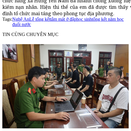
chức năng xã Hưng Yên Nam đã nhanh chóng xuống hiện
kiếm nạn nhân. Hiện thi thể của em đã được tìm thấy 
đình tổ chức mai táng theo phong tục địa phương.
Tags:
Nghệ An
Lễ tổng kết
tắm mát ở đập
học sinh
tổng kết năm học
đuối nước
TIN CÙNG CHUYÊN MỤC