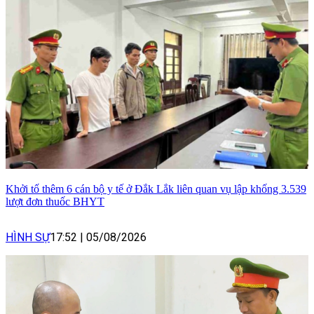
Khởi tố thêm 6 cán bộ y tế ở Đắk Lắk liên quan vụ lập khống 3.539
lượt đơn thuốc BHYT
HÌNH SỰ
17:52
|
05/08/2026