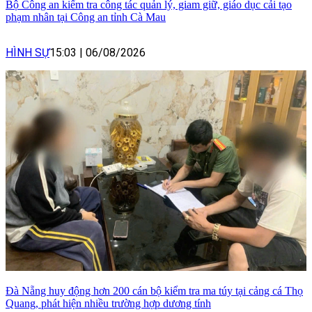
Bộ Công an kiểm tra công tác quản lý, giam giữ, giáo dục cải tạo
phạm nhân tại Công an tỉnh Cà Mau
HÌNH SỰ
15:03
|
06/08/2026
Đà Nẵng huy động hơn 200 cán bộ kiểm tra ma túy tại cảng cá Thọ
Quang, phát hiện nhiều trường hợp dương tính