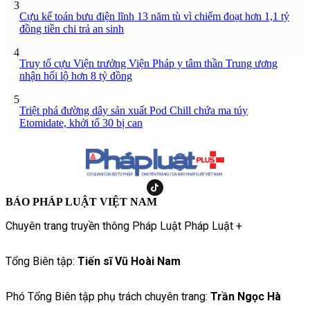
3
Cựu kế toán bưu điện lĩnh 13 năm tù vì chiếm đoạt hơn 1,1 tỷ
đồng tiền chi trả an sinh
4
Truy tố cựu Viện trưởng Viện Pháp y tâm thần Trung ương
nhận hối lộ hơn 8 tỷ đồng
5
Triệt phá đường dây sản xuất Pod Chill chứa ma túy
Etomidate, khởi tố 30 bị can
BÁO PHÁP LUẬT VIỆT NAM
Chuyên trang truyền thông Pháp Luật Pháp Luật +
Tổng Biên tập:
Tiến sĩ Vũ Hoài Nam
Phó Tổng Biên tập phụ trách chuyên trang:
Trần Ngọc Hà