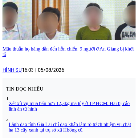
Mâu thuẫn họ hàng dẫn đến hỗn chiến, 9 người ở An Giang bị khởi
tố
HÌNH SỰ
16:03
|
05/08/2026
TIN ĐỌC NHIỀU
1
Xét xử vụ mua bán hơn 12,3kg ma túy ở TP HCM: Hai bị cáo
lĩnh án tử hình
2
Lãnh đạo tỉnh Gia Lai chỉ đạo khẩn làm rõ trách nhiệm vụ chặt
hạ 13 cây xanh tại trụ sở xã Hbông cũ