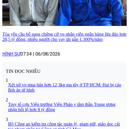
Tòa yêu cầu bổ sung chứng cứ vụ nhân viên ngân hàng lừa đảo hơn
28,5 tỷ đồng, nhiều người cho vay lãi gần 1.300%/năm
HÌNH SỰ
07:34
|
06/08/2026
TIN ĐỌC NHIỀU
1
Xét xử vụ mua bán hơn 12,3kg ma túy ở TP HCM: Hai bị cáo
lĩnh án tử hình
2
Truy tố cựu Viện trưởng Viện Pháp y tâm thần Trung ương
nhận hối lộ hơn 8 tỷ đồng
3
Bộ Công an kiểm tra công tác quản lý, giam giữ, giáo dục cải