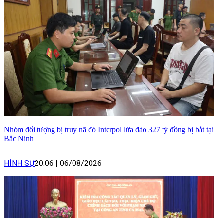
Nhóm đối tượng bị truy nã đỏ Interpol lừa đảo 327 tỷ đồng bị bắt tại
Bắc Ninh
HÌNH SỰ
20:06
|
06/08/2026