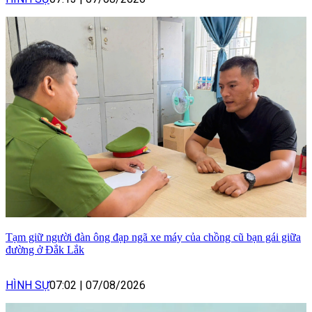
Tạm giữ người đàn ông đạp ngã xe máy của chồng cũ bạn gái giữa
đường ở Đắk Lắk
HÌNH SỰ
07:02
|
07/08/2026