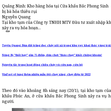
Quảng Ninh: Kho hàng hóa tại Cửa khẩu Bắc Phong Sinh
bị bà hỏa thiêu rụi
Nguyễn Quang
Tại kho tạm của Công ty TNHH MTV Đầu tư xuất nhập kh
xảy ra vụ hỏa hoạn...
Tuyên Quang: Bùn đất trắng đục chảy xối xả trong khu vực khai thác vàng trá
Nóng: Bị "thổi bay" gần 75 điểm, dân chơi "tháo chạy" khỏi chứng khoán!
Nguyên tắc trong hoạt động chữa cháy và cứu nạn, cứu hộ
VinFast sẽ tung thêm nhiều mẫu ôtô chạy xăng, chạy điện từ 2022
Theo đó vào khoảng 8h sáng nay (20/1), tại kho tạm 
khẩu Phúc An, ở cửa khẩu Bắc Phong Sinh xảy ra vụ h
người.