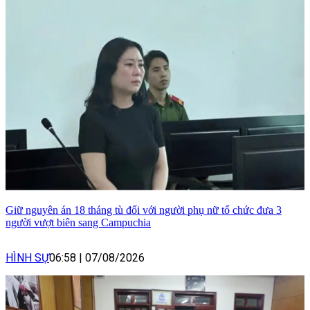
Giữ nguyên án 18 tháng tù đối với người phụ nữ tổ chức đưa 3
người vượt biên sang Campuchia
HÌNH SỰ
06:58
|
07/08/2026