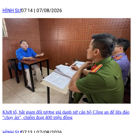
HÌNH SỰ
07:14
|
07/08/2026
Khởi tố, bắt giam đối tượng giả danh nữ cán bộ Công an để lừa đảo
"chạy án", chiếm đoạt 400 triệu đồng
HÌNH SỰ
07:13
|
07/08/2026