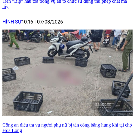
Tiến "Bịp" hầu tòa trong vụ án tổ chức sử dụng trái phép chất ma
túy
HÌNH SỰ
10:16
|
07/08/2026
Công an điều tra vụ người phụ nữ bị tấn công bằng hung khí tại chợ
Hòa Long