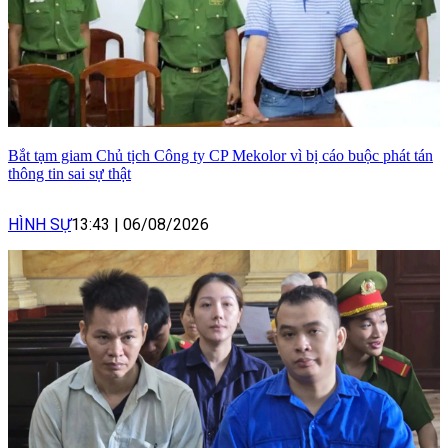
Bắt tạm giam Chủ tịch Công ty CP Mekolor vì bị cáo buộc phát tán
thông tin sai sự thật
HÌNH SỰ
13:43
|
06/08/2026