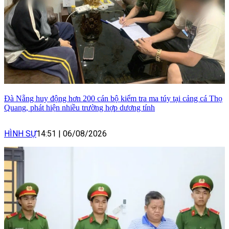
Đà Nẵng huy động hơn 200 cán bộ kiểm tra ma túy tại cảng cá Thọ
Quang, phát hiện nhiều trường hợp dương tính
HÌNH SỰ
14:51
|
06/08/2026