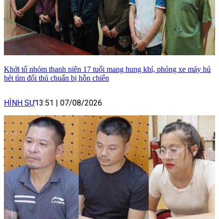
Khởi tố nhóm thanh niên 17 tuổi mang hung khí, phóng xe máy hú
hét tìm đối thủ chuẩn bị hỗn chiến
HÌNH SỰ
13:51
|
07/08/2026