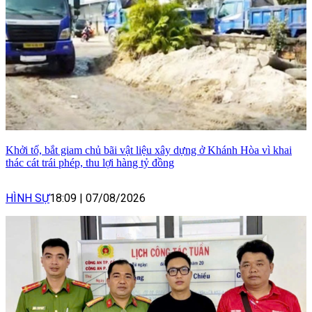
Khởi tố, bắt giam chủ bãi vật liệu xây dựng ở Khánh Hòa vì khai
thác cát trái phép, thu lợi hàng tỷ đồng
HÌNH SỰ
18:09
|
07/08/2026