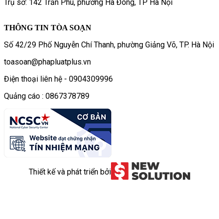
Trụ sở: 142 Trần Phú, phường Hà Đông, TP Hà Nội
THÔNG TIN TÒA SOẠN
Số 42/29 Phố Nguyễn Chí Thanh, phường Giảng Võ, TP. Hà Nội
toasoan@phapluatplus.vn
Điện thoại liên hệ - 0904309996
Quảng cáo : 0867378789
Thiết kế và phát triển bởi