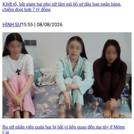
Khởi tố, bắt giam hai phụ nữ làm giả hồ sơ đáo hạn ngân hàng,
chiếm đoạt hơn 7 tỷ đồng
HÌNH SỰ
15:55
|
08/08/2026
Ba nữ nhân viên quán bar bị bắt vì liên quan đến ma túy ở Móng
Cái