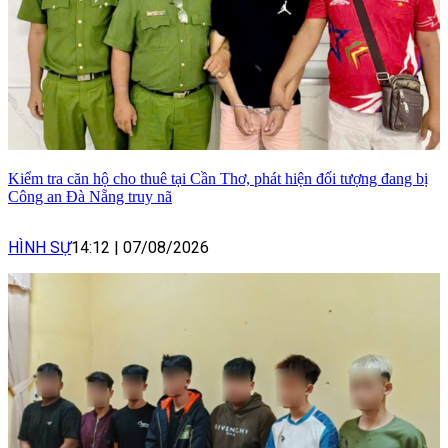
Kiểm tra căn hộ cho thuê tại Cần Thơ, phát hiện đối tượng đang bị
Công an Đà Nẵng truy nã
HÌNH SỰ
14:12
|
07/08/2026