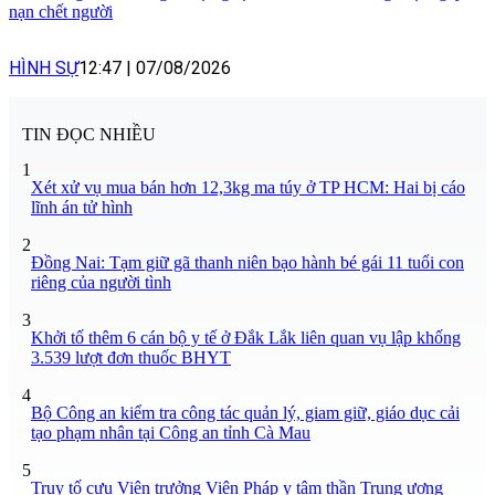
nạn chết người
HÌNH SỰ
12:47
|
07/08/2026
TIN ĐỌC NHIỀU
1
Xét xử vụ mua bán hơn 12,3kg ma túy ở TP HCM: Hai bị cáo
lĩnh án tử hình
2
Đồng Nai: Tạm giữ gã thanh niên bạo hành bé gái 11 tuổi con
riêng của người tình
3
Khởi tố thêm 6 cán bộ y tế ở Đắk Lắk liên quan vụ lập khống
3.539 lượt đơn thuốc BHYT
4
Bộ Công an kiểm tra công tác quản lý, giam giữ, giáo dục cải
tạo phạm nhân tại Công an tỉnh Cà Mau
5
Truy tố cựu Viện trưởng Viện Pháp y tâm thần Trung ương