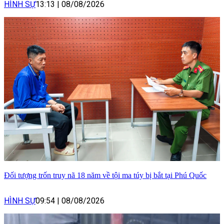
HÌNH SỰ
13:13
|
08/08/2026
Đối tượng trốn truy nã 18 năm về tội ma túy bị bắt tại Phú Quốc
HÌNH SỰ
09:54
|
08/08/2026