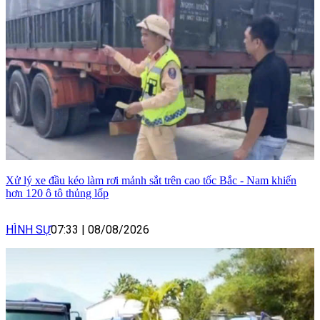
Xử lý xe đầu kéo làm rơi mảnh sắt trên cao tốc Bắc - Nam khiến
hơn 120 ô tô thủng lốp
HÌNH SỰ
07:33
|
08/08/2026