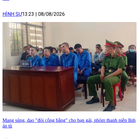
HÌNH SỰ
13:23
|
08/08/2026
Mang súng, dao "đòi công bằng" cho bạn gái, nhóm thanh niên lĩnh
án tù