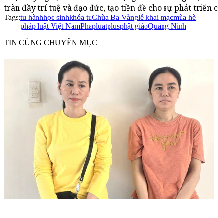
tràn đầy trí tuệ và đạo đức, tạo tiền đề cho sự phát triển 
Tags:
tu hành
học sinh
khóa tu
Chùa Ba Vàng
lễ khai mạc
mùa hè
pháp luật Việt Nam
Phapluatplus
phật giáo
Quảng Ninh
TIN CÙNG CHUYÊN MỤC