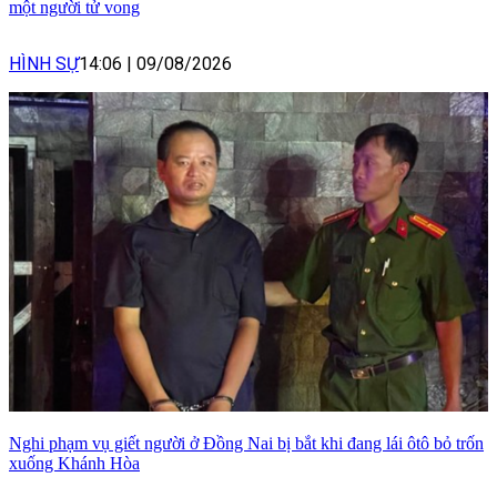
một người tử vong
HÌNH SỰ
14:06
|
09/08/2026
Nghi phạm vụ giết người ở Đồng Nai bị bắt khi đang lái ôtô bỏ trốn
xuống Khánh Hòa