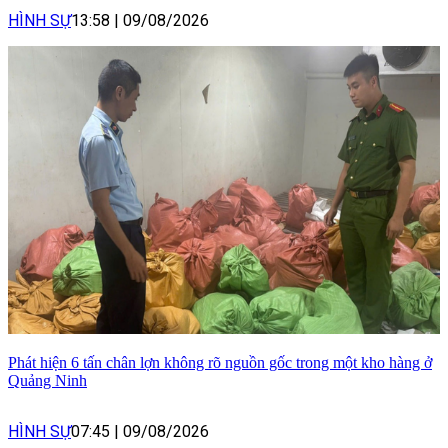
HÌNH SỰ
13:58
|
09/08/2026
Phát hiện 6 tấn chân lợn không rõ nguồn gốc trong một kho hàng ở
Quảng Ninh
HÌNH SỰ
07:45
|
09/08/2026