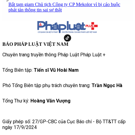
Bắt tạm giam Chủ tịch Công ty CP Mekolor vì bị cáo buộc
phát tán thông tin sai sự thật
BÁO PHÁP LUẬT VIỆT NAM
Chuyên trang truyền thông Pháp Luật Pháp Luật +
Tổng Biên tập:
Tiến sĩ Vũ Hoài Nam
Phó Tổng Biên tập phụ trách chuyên trang:
Trần Ngọc Hà
Tổng Thư ký:
Hoàng Văn Vượng
Giấy phép số: 27/GP-CBC của Cục Báo chí - Bộ TT&TT cấp
ngày 17/9/2024