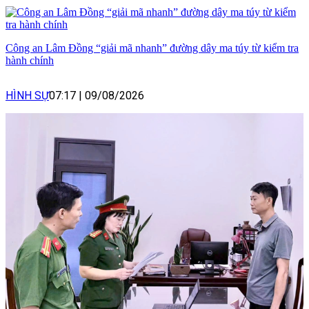
Công an Lâm Đồng “giải mã nhanh” đường dây ma túy từ kiểm tra
hành chính
HÌNH SỰ
07:17
|
09/08/2026