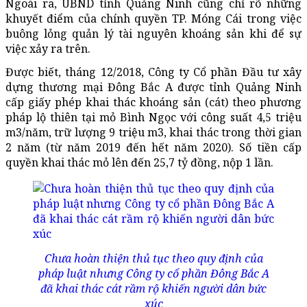
Ngoài ra, UBND tỉnh Quảng Ninh cũng chỉ rõ những
khuyết điểm của chính quyền TP. Móng Cái trong việc
buông lỏng quản lý tài nguyên khoáng sản khi để sự
việc xảy ra trên.
Được biết, tháng 12/2018, Công ty Cổ phần Đầu tư xây
dựng thương mại Đông Bắc A được tỉnh Quảng Ninh
cấp giấy phép khai thác khoáng sản (cát) theo phương
pháp lộ thiên tại mỏ Bình Ngọc với công suất 4,5 triệu
m3/năm, trữ lượng 9 triệu m3, khai thác trong thời gian
2 năm (từ năm 2019 đến hết năm 2020). Số tiền cấp
quyền khai thác mỏ lên đến 25,7 tỷ đồng, nộp 1 lần.
Chưa hoàn thiện thủ tục theo quy định của
pháp luật nhưng Công ty cổ phần Đông Bắc A
đã khai thác cát rầm rộ khiến người dân bức
xúc