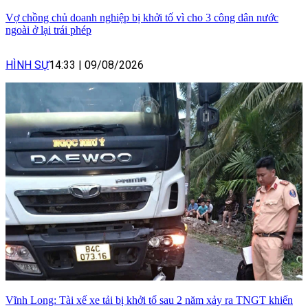
Vợ chồng chủ doanh nghiệp bị khởi tố vì cho 3 công dân nước
ngoài ở lại trái phép
HÌNH SỰ
14:33
|
09/08/2026
Vĩnh Long: Tài xế xe tải bị khởi tố sau 2 năm xảy ra TNGT khiến