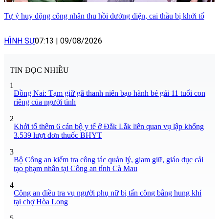
Tự ý huy động công nhân thu hồi đường điện, cai thầu bị khởi tố
HÌNH SỰ
07:13
|
09/08/2026
TIN ĐỌC NHIỀU
1
Đồng Nai: Tạm giữ gã thanh niên bạo hành bé gái 11 tuổi con
riêng của người tình
2
Khởi tố thêm 6 cán bộ y tế ở Đắk Lắk liên quan vụ lập khống
3.539 lượt đơn thuốc BHYT
3
Bộ Công an kiểm tra công tác quản lý, giam giữ, giáo dục cải
tạo phạm nhân tại Công an tỉnh Cà Mau
4
Công an điều tra vụ người phụ nữ bị tấn công bằng hung khí
tại chợ Hòa Long
5