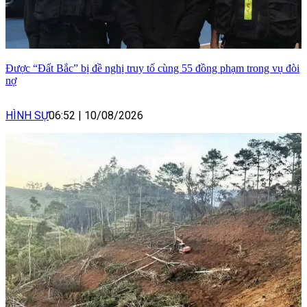
Được “Đất Bắc” bị đề nghị truy tố cùng 55 đồng phạm trong vụ đòi
nợ
HÌNH SỰ
06:52
|
10/08/2026