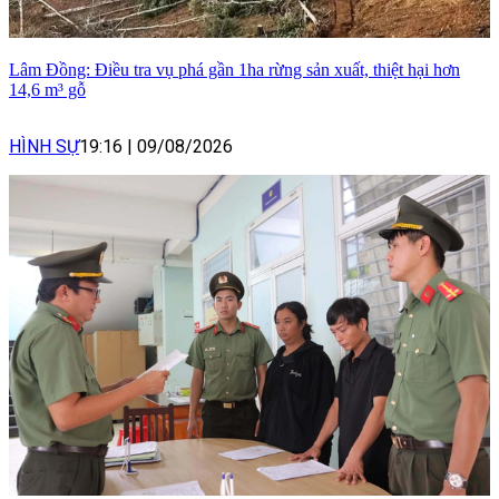
Lâm Đồng: Điều tra vụ phá gần 1ha rừng sản xuất, thiệt hại hơn
14,6 m³ gỗ
HÌNH SỰ
19:16
|
09/08/2026