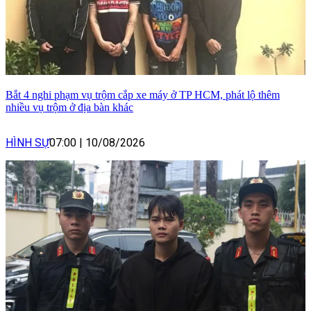
Bắt 4 nghi phạm vụ trộm cắp xe máy ở TP HCM, phát lộ thêm
nhiều vụ trộm ở địa bàn khác
HÌNH SỰ
07:00
|
10/08/2026