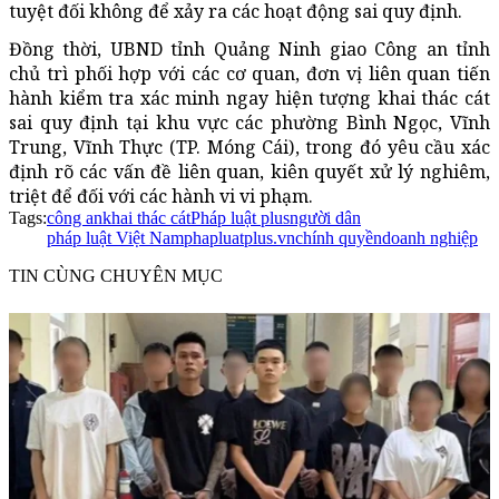
tuyệt đối không để xảy ra các hoạt động sai quy định.
Đồng thời, UBND tỉnh Quảng Ninh giao Công an tỉnh
chủ trì phối hợp với các cơ quan, đơn vị liên quan tiến
hành kiểm tra xác minh ngay hiện tượng khai thác cát
sai quy định tại khu vực các phường Bình Ngọc, Vĩnh
Trung, Vĩnh Thực (TP. Móng Cái), trong đó yêu cầu xác
định rõ các vấn đề liên quan, kiên quyết xử lý nghiêm,
triệt để đối với các hành vi vi phạm.
Tags:
công an
khai thác cát
Pháp luật plus
người dân
pháp luật Việt Nam
phapluatplus.vn
chính quyền
doanh nghiệp
TIN CÙNG CHUYÊN MỤC