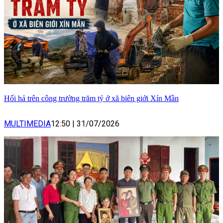
Hối hả trên công trường trăm tỷ ở xã biên giới Xín Mần
MULTIMEDIA
12:50
|
31/07/2026