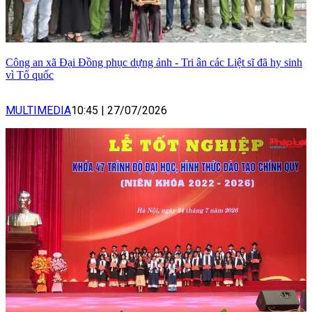
Công an xã Đại Đồng phục dựng ảnh - Tri ân các Liệt sĩ đã hy sinh
vì Tổ quốc
MULTIMEDIA
10:45
|
27/07/2026