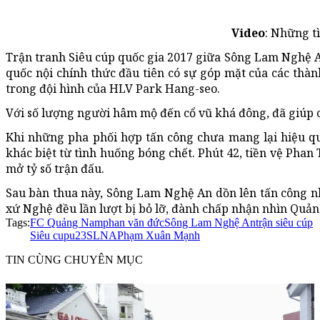
Video
: Những t
Trận tranh Siêu cúp quốc gia 2017 giữa Sông Lam Nghệ A
quốc nội chính thức đầu tiên có sự góp mặt của các th
trong đội hình của HLV Park Hang-seo.
Với số lượng người hâm mộ đến cổ vũ khá đông, đã giúp ch
Khi những pha phối hợp tấn công chưa mang lại hiệu qu
khác biệt từ tình huống bóng chết. Phút 42, tiền vệ Pha
mở tỷ số trận đấu.
Sau bàn thua này, Sông Lam Nghệ An dồn lên tấn công n
xứ Nghệ đều lần lượt bị bỏ lỡ, đành chấp nhận nhìn Quả
Tags:
FC Quảng Nam
phan văn đức
Sông Lam Nghệ An
trận siêu cúp
Siêu cup
u23
SLNA
Phạm Xuân Mạnh
TIN CÙNG CHUYÊN MỤC