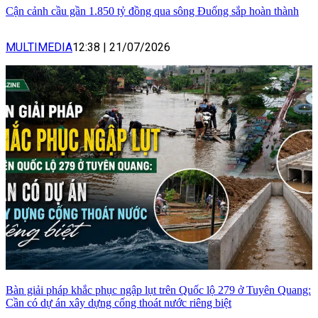
Cận cảnh cầu gần 1.850 tỷ đồng qua sông Đuống sắp hoàn thành
MULTIMEDIA
12:38
|
21/07/2026
Bàn giải pháp khắc phục ngập lụt trên Quốc lộ 279 ở Tuyên Quang:
Cần có dự án xây dựng cống thoát nước riêng biệt