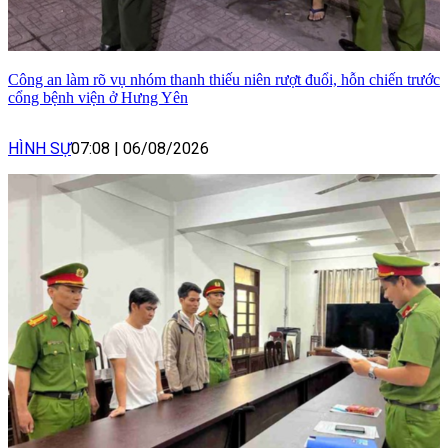
Công an làm rõ vụ nhóm thanh thiếu niên rượt đuổi, hỗn chiến trước
cổng bệnh viện ở Hưng Yên
HÌNH SỰ
07:08
|
06/08/2026