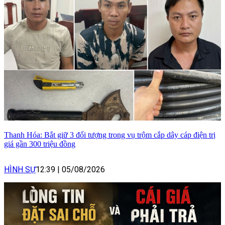
Thanh Hóa: Bắt giữ 3 đối tượng trong vụ trộm cắp dây cáp điện trị
giá gần 300 triệu đồng
HÌNH SỰ
12:39
|
05/08/2026