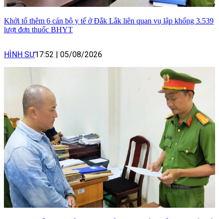
Khởi tố thêm 6 cán bộ y tế ở Đắk Lắk liên quan vụ lập khống 3.539
lượt đơn thuốc BHYT
HÌNH SỰ
17:52
|
05/08/2026