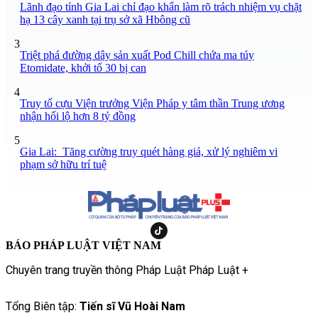
Lãnh đạo tỉnh Gia Lai chỉ đạo khẩn làm rõ trách nhiệm vụ chặt
hạ 13 cây xanh tại trụ sở xã Hbông cũ
3
Triệt phá đường dây sản xuất Pod Chill chứa ma túy
Etomidate, khởi tố 30 bị can
4
Truy tố cựu Viện trưởng Viện Pháp y tâm thần Trung ương
nhận hối lộ hơn 8 tỷ đồng
5
Gia Lai: Tăng cường truy quét hàng giả, xử lý nghiêm vi
phạm sở hữu trí tuệ
BÁO PHÁP LUẬT VIỆT NAM
Chuyên trang truyền thông Pháp Luật Pháp Luật +
Tổng Biên tập:
Tiến sĩ Vũ Hoài Nam