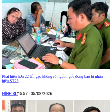
Phát hiện hơn 22 tấn gạo không rõ nguồn gốc đóng bao bì nhãn
hiệu ST25
HÌNH SỰ
15:57
|
05/08/2026