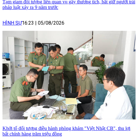
Tạm giam đối tượng liên quan vụ gây thương tích, bắt giữ người trái
pháp luật xảy ra 9 năm trước
HÌNH SỰ
16:23
|
05/08/2026
Khởi tố đối tượng điều hành phòng khám "Việt Nhật CB", thu lợi
bất chính hàng trăm triệu đồng