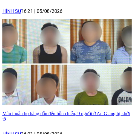
HÌNH SỰ
16:21
|
05/08/2026
Mâu thuẫn họ hàng dẫn đến hỗn chiến, 9 người ở An Giang bị khởi
tố