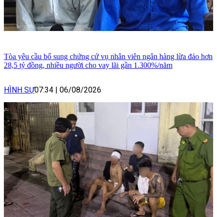
Tòa yêu cầu bổ sung chứng cứ vụ nhân viên ngân hàng lừa đảo hơn
28,5 tỷ đồng, nhiều người cho vay lãi gần 1.300%/năm
HÌNH SỰ
07:34
|
06/08/2026