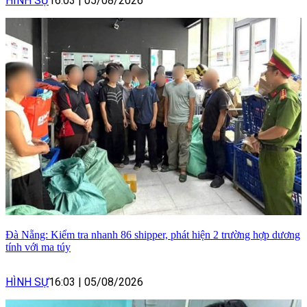
HÌNH SỰ
16:03
|
05/08/2026
Đà Nẵng: Kiểm tra nhanh 86 shipper, phát hiện 2 trường hợp dương
tính với ma túy
HÌNH SỰ
16:03
|
05/08/2026