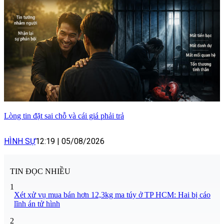
Lòng tin đặt sai chỗ và cái giá phải trả
HÌNH SỰ
12:19
|
05/08/2026
TIN ĐỌC NHIỀU
1
Xét xử vụ mua bán hơn 12,3kg ma túy ở TP HCM: Hai bị cáo
lĩnh án tử hình
2