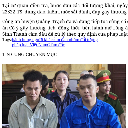
Tại cơ quan điều tra, bước đầu các đối tượng khai, ngày
22322-TS, dùng dao, kiếm, móc sắt đánh, đạp gây thương 
Công an huyện Quảng Trạch đã và đang tiếp tục củng cố c
án Cố ý gây thương tích, đồng thời, tiến hành mở rộng 
Sinh Thành cầm đầu để xử lý theo quy định của pháp luật
Tags:
hành hung người khác
cầm đầu nhóm đối tượng
pháp luật Việt Nam
Giám đốc
TIN CÙNG CHUYÊN MỤC