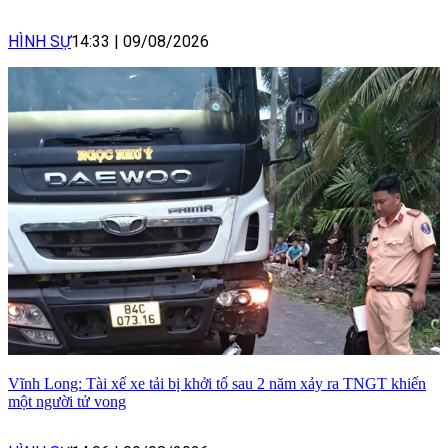
HÌNH SỰ
14:33
|
09/08/2026
Vĩnh Long: Tài xế xe tải bị khởi tố sau 2 năm xảy ra TNGT khiến
một người tử vong