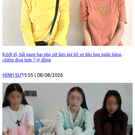
Khởi tố, bắt giam hai phụ nữ làm giả hồ sơ đáo hạn ngân hàng,
chiếm đoạt hơn 7 tỷ đồng
HÌNH SỰ
15:55
|
08/08/2026