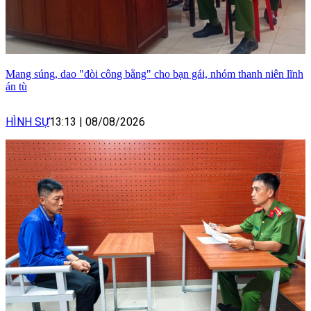
Mang súng, dao "đòi công bằng" cho bạn gái, nhóm thanh niên lĩnh
án tù
HÌNH SỰ
13:13
|
08/08/2026