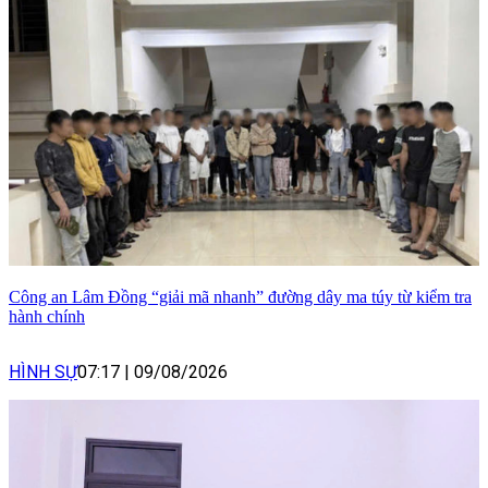
Công an Lâm Đồng “giải mã nhanh” đường dây ma túy từ kiểm tra
hành chính
HÌNH SỰ
07:17
|
09/08/2026