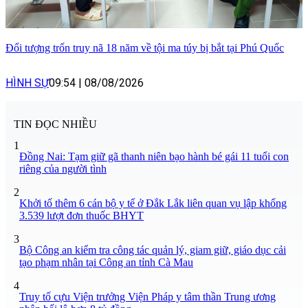
Đối tượng trốn truy nã 18 năm về tội ma túy bị bắt tại Phú Quốc
HÌNH SỰ
09:54
|
08/08/2026
TIN ĐỌC NHIỀU
1
Đồng Nai: Tạm giữ gã thanh niên bạo hành bé gái 11 tuổi con
riêng của người tình
2
Khởi tố thêm 6 cán bộ y tế ở Đắk Lắk liên quan vụ lập khống
3.539 lượt đơn thuốc BHYT
3
Bộ Công an kiểm tra công tác quản lý, giam giữ, giáo dục cải
tạo phạm nhân tại Công an tỉnh Cà Mau
4
Truy tố cựu Viện trưởng Viện Pháp y tâm thần Trung ương