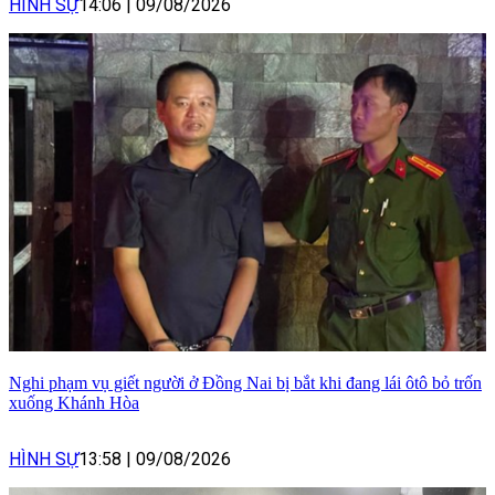
HÌNH SỰ
14:06
|
09/08/2026
Nghi phạm vụ giết người ở Đồng Nai bị bắt khi đang lái ôtô bỏ trốn
xuống Khánh Hòa
HÌNH SỰ
13:58
|
09/08/2026