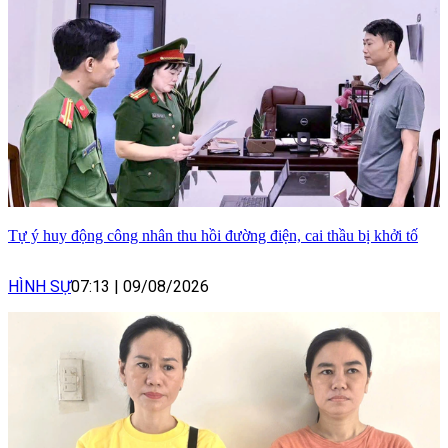
Tự ý huy động công nhân thu hồi đường điện, cai thầu bị khởi tố
HÌNH SỰ
07:13
|
09/08/2026