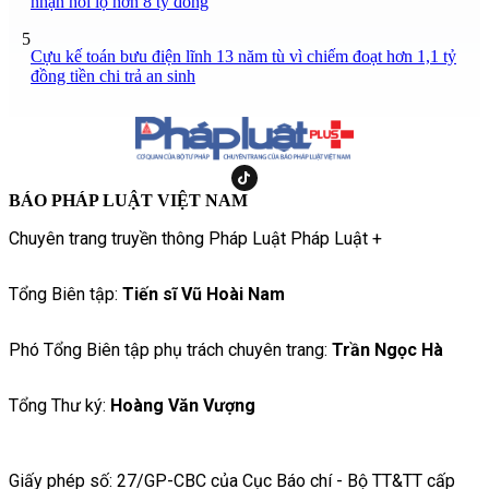
nhận hối lộ hơn 8 tỷ đồng
5
Cựu kế toán bưu điện lĩnh 13 năm tù vì chiếm đoạt hơn 1,1 tỷ
đồng tiền chi trả an sinh
BÁO PHÁP LUẬT VIỆT NAM
Chuyên trang truyền thông Pháp Luật Pháp Luật +
Tổng Biên tập:
Tiến sĩ Vũ Hoài Nam
Phó Tổng Biên tập phụ trách chuyên trang:
Trần Ngọc Hà
Tổng Thư ký:
Hoàng Văn Vượng
Giấy phép số: 27/GP-CBC của Cục Báo chí - Bộ TT&TT cấp