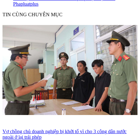
Phapluatplus
TIN CÙNG CHUYÊN MỤC
Vợ chồng chủ doanh nghiệp bị khởi tố vì cho 3 công dân nước
ngoài ở lại trái phép