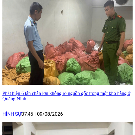
Phát hiện 6 tấn chân lợn không rõ nguồn gốc trong một kho hàng ở
Quảng Ninh
HÌNH SỰ
07:45
|
09/08/2026