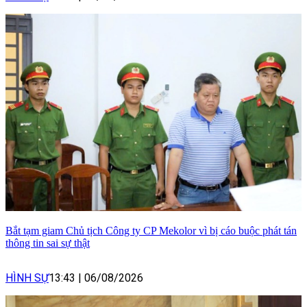
Bắt tạm giam Chủ tịch Công ty CP Mekolor vì bị cáo buộc phát tán
thông tin sai sự thật
HÌNH SỰ
13:43
|
06/08/2026