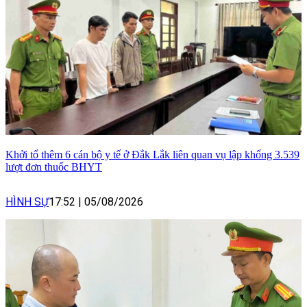
Khởi tố thêm 6 cán bộ y tế ở Đắk Lắk liên quan vụ lập khống 3.539
lượt đơn thuốc BHYT
HÌNH SỰ
17:52
|
05/08/2026