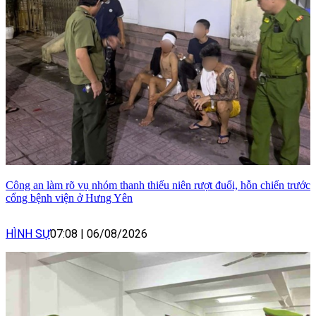
Công an làm rõ vụ nhóm thanh thiếu niên rượt đuổi, hỗn chiến trước
cổng bệnh viện ở Hưng Yên
HÌNH SỰ
07:08
|
06/08/2026