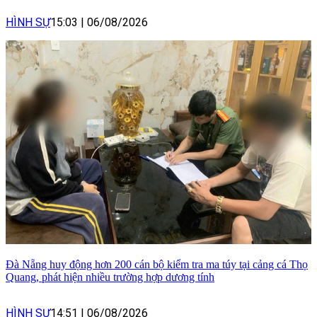
HÌNH SỰ
15:03
|
06/08/2026
Đà Nẵng huy động hơn 200 cán bộ kiểm tra ma túy tại cảng cá Thọ
Quang, phát hiện nhiều trường hợp dương tính
HÌNH SỰ
14:51
|
06/08/2026