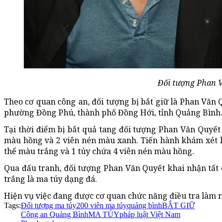
Đối tượng Phan V
Theo cơ quan công an, đối tượng bị bắt giữ là Phan Văn Q
phường Đồng Phú, thành phố Đồng Hới, tỉnh Quảng Bình
Tại thời điểm bị bắt quả tang đối tượng Phan Văn Quyết
màu hồng và 2 viên nén màu xanh. Tiến hành khám xét kh
thể màu trắng và 1 túy chứa 4 viên nén màu hồng.
Qua đấu tranh, đối tượng Phan Văn Quyết khai nhận tất 
trắng là ma túy dạng đá.
Hiện vụ việc đang được cơ quan chức năng điều tra làm r
Tags:
Đối tượng ma túy
200 viên ma túy
quảng bình
BẮT GIỮ
Công an Quảng Bình
MA TÚY
pháp luật Việt Nam