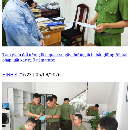
Tạm giam đối tượng liên quan vụ gây thương tích, bắt giữ người trái
pháp luật xảy ra 9 năm trước
HÌNH SỰ
16:23
|
05/08/2026