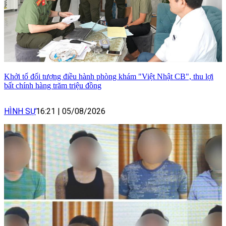
Khởi tố đối tượng điều hành phòng khám "Việt Nhật CB", thu lợi
bất chính hàng trăm triệu đồng
HÌNH SỰ
16:21
|
05/08/2026