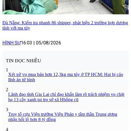
Đà Nẵng: Kiểm tra nhanh 86 shipper, phát hiện 2 trường hợp dương
tính với ma túy
HÌNH SỰ
16:03
|
05/08/2026
TIN ĐỌC NHIỀU
1
Xét xử vụ mua bán hơn 12,3kg ma túy ở TP HCM: Hai bị cáo
lĩnh án tử hình
2
Lãnh đạo tỉnh Gia Lai chỉ đạo khẩn làm rõ trách nhiệm vụ chặt
hạ 13 cây xanh tại trụ sở xã Hbông cũ
3
Truy tố cựu Viện trưởng Viện Pháp y tâm thần Trung ương
nhận hối lộ hơn 8 tỷ đồng
4