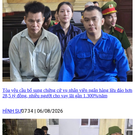
Tòa yêu cầu bổ sung chứng cứ vụ nhân viên ngân hàng lừa đảo hơn
28,5 tỷ đồng, nhiều người cho vay lãi gần 1.300%/năm
HÌNH SỰ
07:34
|
06/08/2026