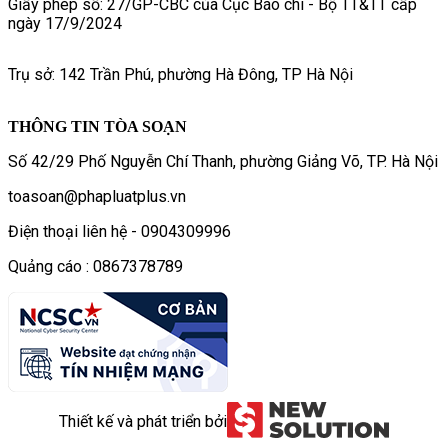
Giấy phép số: 27/GP-CBC của Cục Báo chí - Bộ TT&TT cấp
ngày 17/9/2024
Trụ sở: 142 Trần Phú, phường Hà Đông, TP Hà Nội
THÔNG TIN TÒA SOẠN
Số 42/29 Phố Nguyễn Chí Thanh, phường Giảng Võ, TP. Hà Nội
toasoan@phapluatplus.vn
Điện thoại liên hệ - 0904309996
Quảng cáo : 0867378789
Thiết kế và phát triển bởi