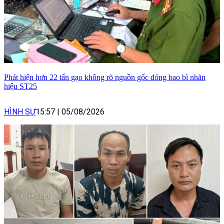
Phát hiện hơn 22 tấn gạo không rõ nguồn gốc đóng bao bì nhãn
hiệu ST25
HÌNH SỰ
15:57
|
05/08/2026