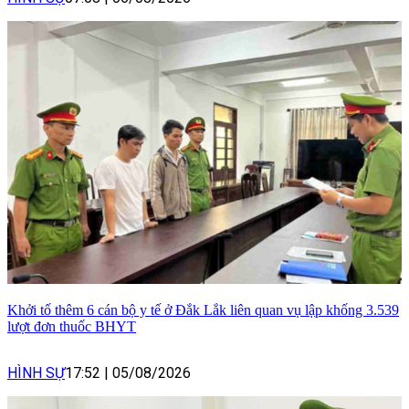
Khởi tố thêm 6 cán bộ y tế ở Đắk Lắk liên quan vụ lập khống 3.539
lượt đơn thuốc BHYT
HÌNH SỰ
17:52
|
05/08/2026