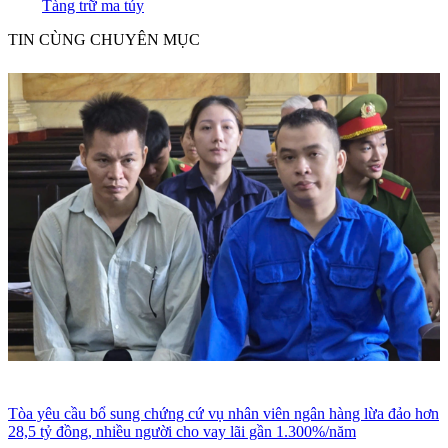
Tàng trữ ma túy
TIN CÙNG CHUYÊN MỤC
Tòa yêu cầu bổ sung chứng cứ vụ nhân viên ngân hàng lừa đảo hơn
28,5 tỷ đồng, nhiều người cho vay lãi gần 1.300%/năm