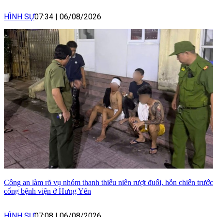
HÌNH SỰ
07:34
|
06/08/2026
Công an làm rõ vụ nhóm thanh thiếu niên rượt đuổi, hỗn chiến trước
cổng bệnh viện ở Hưng Yên
HÌNH SỰ
07:08
|
06/08/2026