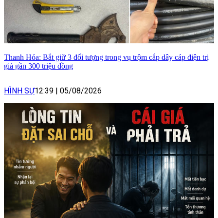
Thanh Hóa: Bắt giữ 3 đối tượng trong vụ trộm cắp dây cáp điện trị
giá gần 300 triệu đồng
HÌNH SỰ
12:39
|
05/08/2026