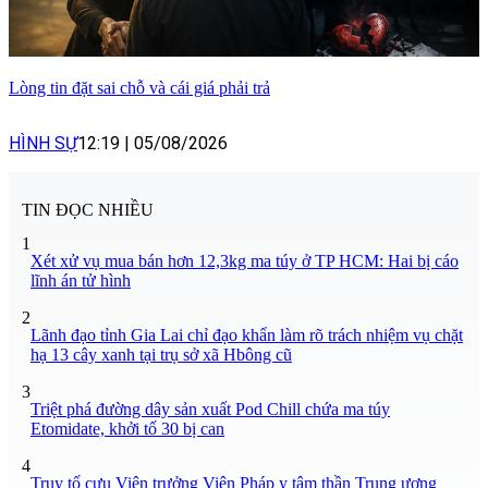
Lòng tin đặt sai chỗ và cái giá phải trả
HÌNH SỰ
12:19
|
05/08/2026
TIN ĐỌC NHIỀU
1
Xét xử vụ mua bán hơn 12,3kg ma túy ở TP HCM: Hai bị cáo
lĩnh án tử hình
2
Lãnh đạo tỉnh Gia Lai chỉ đạo khẩn làm rõ trách nhiệm vụ chặt
hạ 13 cây xanh tại trụ sở xã Hbông cũ
3
Triệt phá đường dây sản xuất Pod Chill chứa ma túy
Etomidate, khởi tố 30 bị can
4
Truy tố cựu Viện trưởng Viện Pháp y tâm thần Trung ương