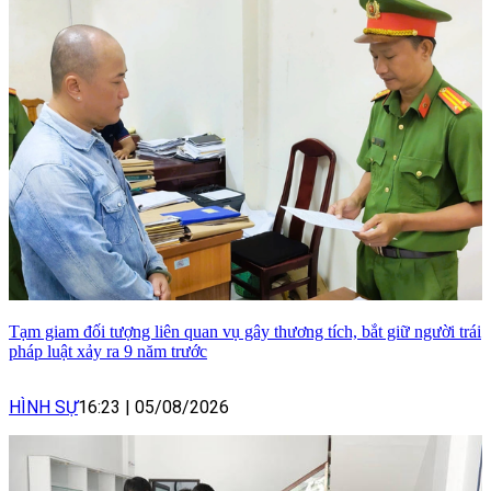
Tạm giam đối tượng liên quan vụ gây thương tích, bắt giữ người trái
pháp luật xảy ra 9 năm trước
HÌNH SỰ
16:23
|
05/08/2026