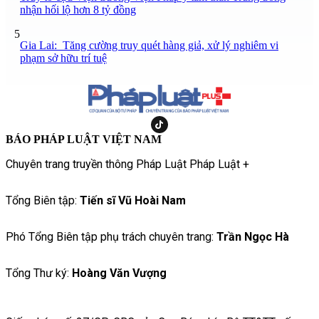
nhận hối lộ hơn 8 tỷ đồng
5
Gia Lai: Tăng cường truy quét hàng giả, xử lý nghiêm vi
phạm sở hữu trí tuệ
BÁO PHÁP LUẬT VIỆT NAM
Chuyên trang truyền thông Pháp Luật Pháp Luật +
Tổng Biên tập:
Tiến sĩ Vũ Hoài Nam
Phó Tổng Biên tập phụ trách chuyên trang:
Trần Ngọc Hà
Tổng Thư ký:
Hoàng Văn Vượng