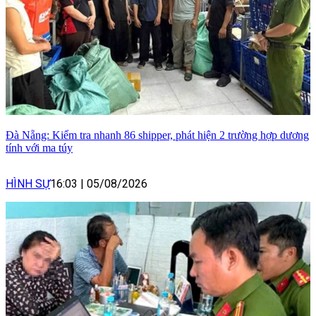
Đà Nẵng: Kiểm tra nhanh 86 shipper, phát hiện 2 trường hợp dương
tính với ma túy
HÌNH SỰ
16:03
|
05/08/2026