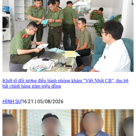
Khởi tố đối tượng điều hành phòng khám "Việt Nhật CB", thu lợi
bất chính hàng trăm triệu đồng
HÌNH SỰ
16:21
|
05/08/2026