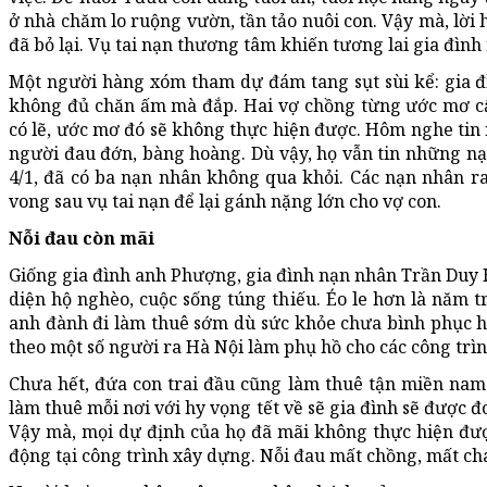
ở nhà chăm lo ruộng vườn, tần tảo nuôi con. Vậy mà, lời 
đã bỏ lại. Vụ tai nạn thương tâm khiến tương lai gia đìn
Một người hàng xóm tham dự đám tang sụt sùi kể: gia 
không đủ chăn ấm mà đắp. Hai vợ chồng từng ước mơ cất
có lẽ, ước mơ đó sẽ không thực hiện được. Hôm nghe tin
người đau đớn, bàng hoàng. Dù vậy, họ vẫn tin những nạn
4/1, đã có ba nạn nhân không qua khỏi. Các nạn nhân ra đ
vong sau vụ tai nạn để lại gánh nặng lớn cho vợ con.
Nỗi đau còn mãi
Giống gia đình anh Phượng, gia đình nạn nhân Trần Duy H
diện hộ nghèo, cuộc sống túng thiếu. Éo le hơn là năm 
anh đành đi làm thuê sớm dù sức khỏe chưa bình phục h
theo một số người ra Hà Nội làm phụ hồ cho các công trì
Chưa hết, đứa con trai đầu cũng làm thuê tận miền nam 
làm thuê mỗi nơi với hy vọng tết về sẽ gia đình sẽ được 
Vậy mà, mọi dự định của họ đã mãi không thực hiện được
động tại công trình xây dựng. Nỗi đau mất chồng, mất ch