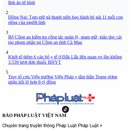
lĩnh án tử hình
2
Đồng Nai: Tạm giữ gã thanh niên bạo hành bé gái 11 tuổi con
riêng của người tình
3
Bộ Công an kiểm tra công tác quản lý, giam giữ, giáo dục cải
tạo phạm nhân tại Công an tỉnh Cà Mau
4
Khởi tố thêm 6 cán bộ y tế ở Đắk Lắk liên quan vụ lập khống
3.539 lượt đơn thuốc BHYT
5
Truy tố cựu Viện trưởng Viện Pháp y tâm thần Trung ương
nhận hối lộ hơn 8 tỷ đồng
BÁO PHÁP LUẬT VIỆT NAM
Chuyên trang truyền thông Pháp Luật Pháp Luật +