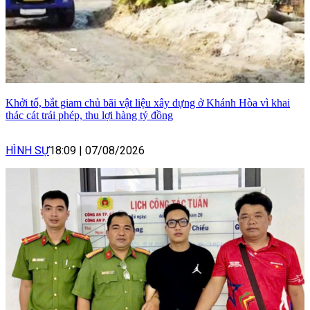
Khởi tố, bắt giam chủ bãi vật liệu xây dựng ở Khánh Hòa vì khai
thác cát trái phép, thu lợi hàng tỷ đồng
HÌNH SỰ
18:09
|
07/08/2026