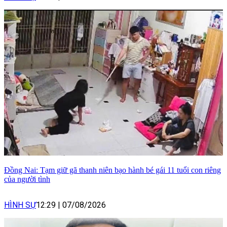
Đồng Nai: Tạm giữ gã thanh niên bạo hành bé gái 11 tuổi con riêng
của người tình
HÌNH SỰ
12:29
|
07/08/2026