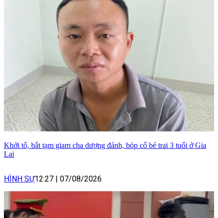
Khởi tố, bắt tạm giam cha dượng đánh, bóp cổ bé trai 3 tuổi ở Gia
Lai
HÌNH SỰ
12:27
|
07/08/2026