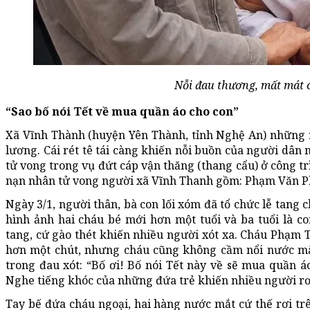
Nỗi đau thương, mất mát c
“Sao bố nói Tết về mua quần áo cho con”
Xã Vĩnh Thành (huyện Yên Thành, tỉnh Nghệ An) những 
lương. Cái rét tê tái càng khiến nỗi buồn của người dân 
tử vong trong vụ đứt cáp vận thăng (thang cẩu) ở công tr
nạn nhân tử vong người xã Vĩnh Thanh gồm: Phạm Văn P
Ngày 3/1, người thân, bà con lối xóm đã tổ chức lễ tang
hình ảnh hai cháu bé mới hơn một tuổi và ba tuổi là 
tang, cứ gào thét khiến nhiều người xót xa. Cháu Phạm T
hơn một chút, nhưng cháu cũng không cầm nổi nước mắt 
trong đau xót: “Bố ơi! Bố nói Tết này về sẽ mua quần 
Nghe tiếng khóc của những đứa trẻ khiến nhiều người rơ
Tay bế đứa cháu ngoại, hai hàng nước mắt cứ thế rơi t