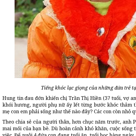
Tiếng khóc lạc giọng của những đứa trẻ tạ
Hung tin đau đớn khiến chị Trần Thị Hiền (37 tuổi, vợ
khói hương, người phụ nữ ấy lết từng bước khóc thảm thi
mẹ con em phải sống như thế nào đây? Các con còn nhỏ qu
Theo chia sẻ của người thân, hơn chục năm trước, anh 
mai mối của bạn bè. Dù hoàn cảnh khó khăn, cuộc sống t
việc. Để nuôi 4 đứa con đang tuổi ăn, tuổi học hàng ngà