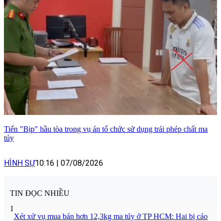
Tiến "Bịp" hầu tòa trong vụ án tổ chức sử dụng trái phép chất ma
túy
HÌNH SỰ
10:16
|
07/08/2026
TIN ĐỌC NHIỀU
1
Xét xử vụ mua bán hơn 12,3kg ma túy ở TP HCM: Hai bị cáo