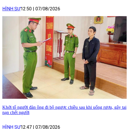
HÌNH SỰ
12:50
|
07/08/2026
Khởi tố người đàn ông đi bộ ngược chiều sau khi uống rượu, gây tai
nạn chết người
HÌNH SỰ
12:47
|
07/08/2026