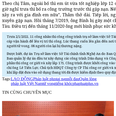
Theo chị Tâm, ngoài bố thì em út vừa tốt nghiệp lớp 12 
giờ nghỉ trưa thì bố ra công trường trước thì gặp nạn. Nếu
xảy ra với gia đình em nữa”, Thâm thở dài. Tiếp lời, n
xuyên gặp nạn. Hồi tháng 7/2019, ông Bình bị gãy một ch
Tàu. Điều trị đến tháng 11/2020 ông mới bình phục sức khỏ
Trưa 2/1/2021, 11 công nhân thi công công trình trụ sở làm việc Sở 
cáp vận hành để lên vị trí thi công. Lúc thang cuốn lên gần đến nơi 
người tử vong, 08 người còn lại bị thương nặng.
Được biết, dự án Trụ sở làm việc Sở Tài chính tỉnh Nghệ An do Ban Qu
Ban quản lý dự án đầu tư xây dựng các công trình Dân dụng và Công 
phần thi công cơ giới và xây lắp 171. Công trình được khởi công vào t
chí ông Lê Tiến Lực, Chủ tịch HĐQT Công ty CP Thi công cơ giới và xây
khi lắp đặt đưa vào sử dụng thang tời đã được kiểm định theo quy đị
Tags:
LAO ĐỘNG
Pháp luật plus
tai nạn
nỗi đau
Quặn lòng
pháp luật Việt Nam
tử vong
tiếng khóc
phapluatplus.vn
TIN CÙNG CHUYÊN MỤC