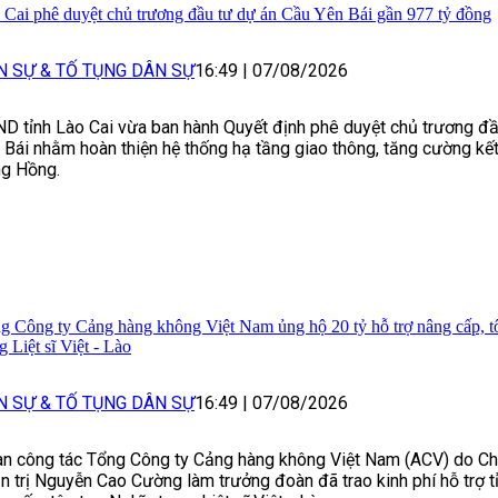
 Cai phê duyệt chủ trương đầu tư dự án Cầu Yên Bái gần 977 tỷ đồng
N SỰ & TỐ TỤNG DÂN SỰ
16:49
|
07/08/2026
D tỉnh Lào Cai vừa ban hành Quyết định phê duyệt chủ trương đ
 Bái nhằm hoàn thiện hệ thống hạ tầng giao thông, tăng cường kết
g Hồng.
g Công ty Cảng hàng không Việt Nam ủng hộ 20 tỷ hỗ trợ nâng cấp, t
g Liệt sĩ Việt - Lào
N SỰ & TỐ TỤNG DÂN SỰ
16:49
|
07/08/2026
n công tác Tổng Công ty Cảng hàng không Việt Nam (ACV) do Ch
n trị Nguyễn Cao Cường làm trưởng đoàn đã trao kinh phí hỗ trợ 