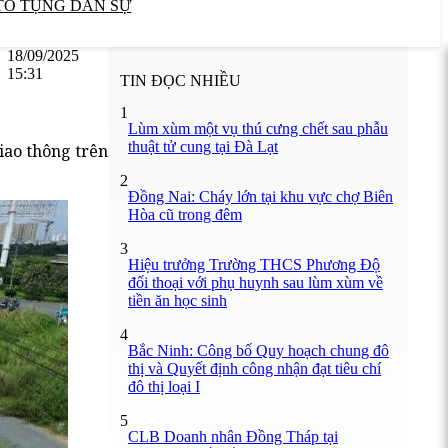
TỐ TỤNG DÂN SỰ
18/09/2025
15:31
TIN ĐỌC NHIỀU
1
Lùm xùm một vụ thú cưng chết sau phẫu
thuật tử cung tại Đà Lạt
iao thông trên
2
Đồng Nai: Cháy lớn tại khu vực chợ Biên
Hòa cũ trong đêm
3
Hiệu trưởng Trường THCS Phương Độ
đối thoại với phụ huynh sau lùm xùm về
tiền ăn học sinh
4
Bắc Ninh: Công bố Quy hoạch chung đô
thị và Quyết định công nhận đạt tiêu chí
đô thị loại I
5
CLB Doanh nhân Đồng Tháp tại