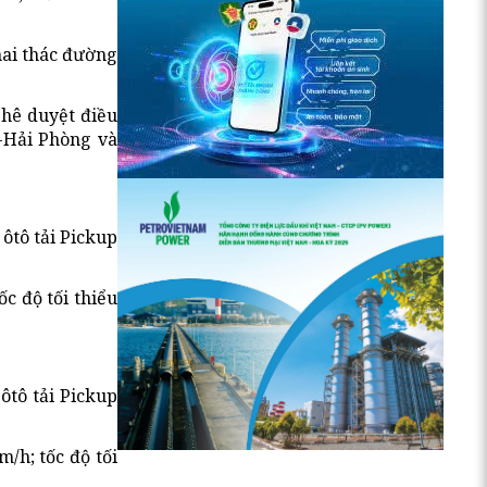
hai thác đường
phê duyệt điều
i-Hải Phòng và
 ôtô tải Pickup
ốc độ tối thiểu
ôtô tải Pickup
m/h; tốc độ tối