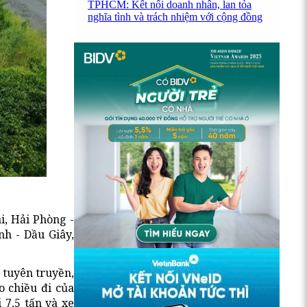
TPHCM: Kết nối doanh nhân, lan tỏa
nghĩa tình và trách nhiệm với cộng đồng
i, Hải Phòng -
h - Dầu Giây,
 tuyên truyền,
o chiều đi của
 7,5 tấn và xe