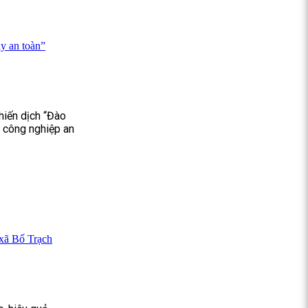
y an toàn”
hiến dịch “Đào
u công nghiệp an
 xã Bố Trạch