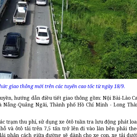
c giao thông mới trên các tuyến cao tốc từ ngày 18/9.
ruyền, hướng dẫn điều tiết giao thông gồm: Nội Bài-Lào Ca
Đà Nẵng-Quảng Ngãi, Thành phố Hồ Chí Minh - Long Thàn
c trạm thu phí, sử dụng xe ôtô tuần tra lưu động phát loa
ỗ và ôtô tải trên 7,5 tấn trở lên đi vào làn bên phải the
 dải phân cách giữa đường sẽ dành cho xe con, xe tải dưới