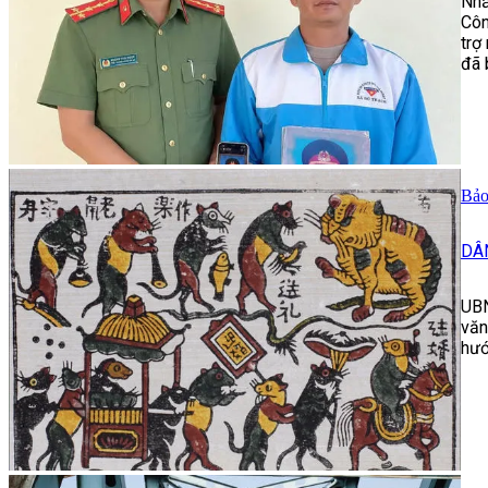
Nhằ
Côn
trợ
đã 
Bảo
DÂ
UBN
văn
hướ