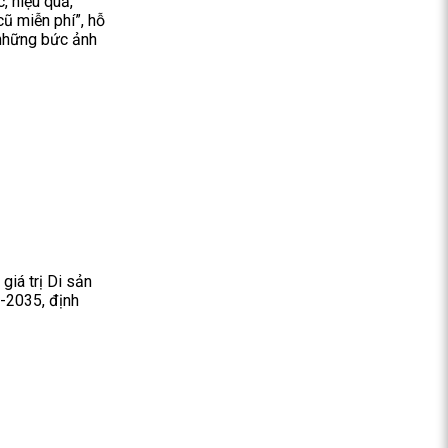
, hiệu quả,
cũ miễn phí”, hỗ
 những bức ảnh
giá trị Di sản
6-2035, định