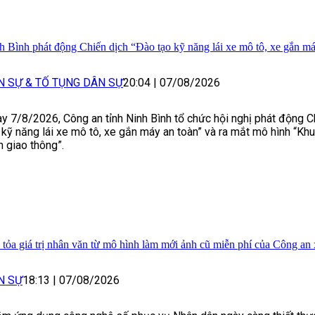
h Bình phát động Chiến dịch “Đào tạo kỹ năng lái xe mô tô, xe gắn má
N SỰ & TỐ TỤNG DÂN SỰ
20:04
|
07/08/2026
y 7/8/2026, Công an tỉnh Ninh Bình tổ chức hội nghị phát động C
 kỹ năng lái xe mô tô, xe gắn máy an toàn” và ra mắt mô hình “Kh
n giao thông”.
 tỏa giá trị nhân văn từ mô hình làm mới ảnh cũ miễn phí của Công an
N SỰ
18:13
|
07/08/2026