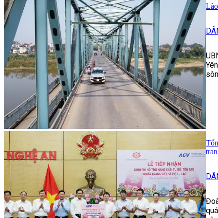
Lào
DÂ
UBN
Yên
sôn
Tổn
tran
DÂ
Đoà
quả