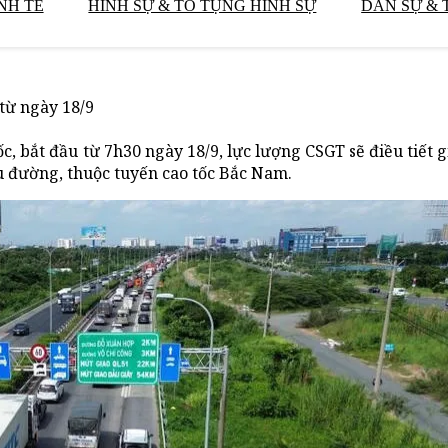
NH TẾ
HÌNH SỰ & TỐ TỤNG HÌNH SỰ
DÂN SỰ & 
từ ngày 18/9
c, bắt đầu từ 7h30 ngày 18/9, lực lượng CSGT sẽ điều tiết g
ều đường, thuộc tuyến cao tốc Bắc Nam.