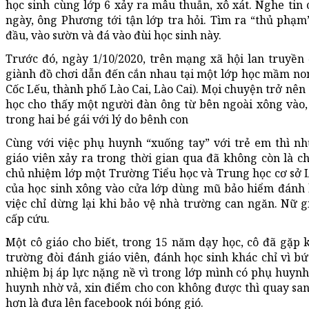
học sinh cùng lớp 6 xảy ra mâu thuẫn, xô xát. Nghe ti
ngày, ông Phương tới tận lớp tra hỏi. Tìm ra “thủ phạ
đầu, vào sườn và đá vào đùi học sinh này.
Trước đó, ngày 1/10/2020, trên mạng xã hội lan truyền đ
giành đồ chơi dẫn đến cắn nhau tại một lớp học mầm 
Cốc Lếu, thành phố Lào Cai, Lào Cai). Mọi chuyện trở nên
học cho thấy một người đàn ông từ bên ngoài xông vào, d
trong hai bé gái với lý do bênh con
Cùng với việc phụ huynh “xuống tay” với trẻ em thì n
giáo viên xảy ra trong thời gian qua đã không còn là c
chủ nhiệm lớp một Trường Tiểu học và Trung học cơ sở 
của học sinh xông vào cửa lớp dùng mũ bảo hiểm đánh 
việc chỉ dừng lại khi bảo vệ nhà trường can ngăn. Nữ 
cấp cứu.
Một cô giáo cho biết, trong 15 năm dạy học, cô đã gặp
trường đòi đánh giáo viên, đánh học sinh khác chỉ vì bứ
nhiệm bị áp lực nặng nề vì trong lớp mình có phụ huynh 
huynh nhờ vả, xin điểm cho con không được thì quay sang
hơn là đưa lên facebook nói bóng gió.