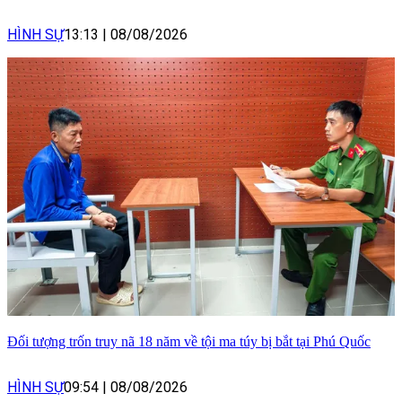
HÌNH SỰ
13:13
|
08/08/2026
Đối tượng trốn truy nã 18 năm về tội ma túy bị bắt tại Phú Quốc
HÌNH SỰ
09:54
|
08/08/2026