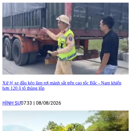
Xử lý xe đầu kéo làm rơi mảnh sắt trên cao tốc Bắc - Nam khiến
hơn 120 ô tô thủng lốp
HÌNH SỰ
07:33
|
08/08/2026