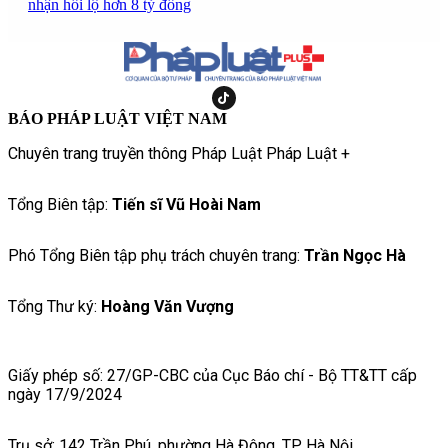
nhận hối lộ hơn 8 tỷ đồng
BÁO PHÁP LUẬT VIỆT NAM
Chuyên trang truyền thông Pháp Luật Pháp Luật +
Tổng Biên tập:
Tiến sĩ Vũ Hoài Nam
Phó Tổng Biên tập phụ trách chuyên trang:
Trần Ngọc Hà
Tổng Thư ký:
Hoàng Văn Vượng
Giấy phép số: 27/GP-CBC của Cục Báo chí - Bộ TT&TT cấp
ngày 17/9/2024
Trụ sở: 142 Trần Phú, phường Hà Đông, TP Hà Nội