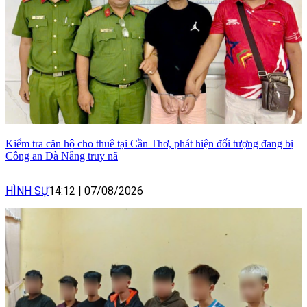
Kiểm tra căn hộ cho thuê tại Cần Thơ, phát hiện đối tượng đang bị
Công an Đà Nẵng truy nã
HÌNH SỰ
14:12
|
07/08/2026