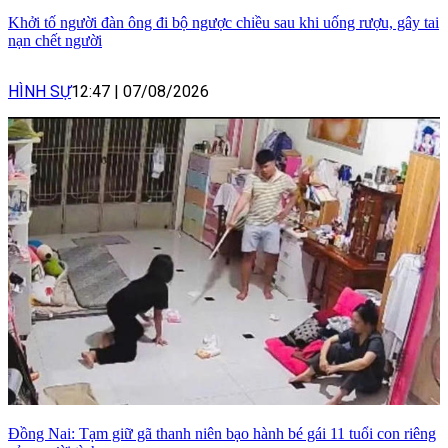
Khởi tố người đàn ông đi bộ ngược chiều sau khi uống rượu, gây tai
nạn chết người
HÌNH SỰ
12:47
|
07/08/2026
Đồng Nai: Tạm giữ gã thanh niên bạo hành bé gái 11 tuổi con riêng