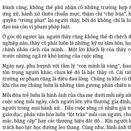
Đành rằng, không thể phủ nhận có những trường hợp đơ
ứng xử, hành xử thiếu chuẩn mực, thậm chí “chợ búa”, bạ
quyền “trừng phạt” lại người thầy, bởi đó không chỉ là hà
đạo mà còn vi phạm pháp luật.
Ở góc độ ngược lại, người thầy cũng không thể đi chệch 
nghiệp nào, thầy cô phải luôn là những kỹ sư tâm hồn, h
chính nhân cách của mình… Một lời khích lệ của thầy c
trước những ngã rẽ khó lường của cuộc sống.
Ngày nay, phụ huynh với tâm lý “con mình là vàng”, bao 
tôn trọng người khác, chưa kể đó là bậc thầy cô. Cái t
trường sư phạm cũng là điều đau lòng. Chúng ta khó có t
khi cha mẹ chúng luôn là những tấm gương phản chiếu n
Mỗi đứa trẻ luôn là hình ảnh của cha mẹ dưới mỗi nếp nhà
cuộc sống mỗi ngày, cách người lớn yêu thương gia đình, 
người trong mọi hành xử... Dẫu cuộc sống có nhiều giá t
giáo dục, phản văn hóa luôn “lột trần” mỗi con người, ch
mác, bằng cấp” hay các thương hiệu đắt đỏ… Khi người 
trách bạo lực học đường leo thang. Cũng như, hình ảnh thầ