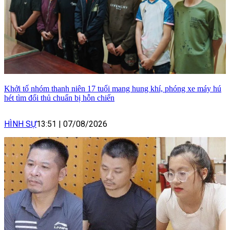
Khởi tố nhóm thanh niên 17 tuổi mang hung khí, phóng xe máy hú
hét tìm đối thủ chuẩn bị hỗn chiến
HÌNH SỰ
13:51
|
07/08/2026