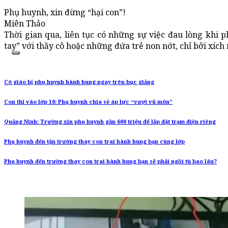
Phụ huynh, xin đừng “hại con”!
Miên Thảo
Thời gian qua, liên tục có những sự việc đau lòng khi 
tay” với thầy cô hoặc những đứa trẻ non nớt, chỉ bởi xích
Cô giáo bị phụ huynh hành hung ngay trên bục giảng
Con thi vào lớp 10: Phụ huynh chia sẻ áp lực “vượt vũ môn”
Quảng Ninh: Trường xin phụ huynh gần 600 triệu để lắp đặt trạm điện riêng
Phụ huynh đến tận trường thay con trai hành hung bạn cùng lớp
Phụ huynh đến trường thay con trai hành hung bạn sẽ phải ngồi tù bao lâu?