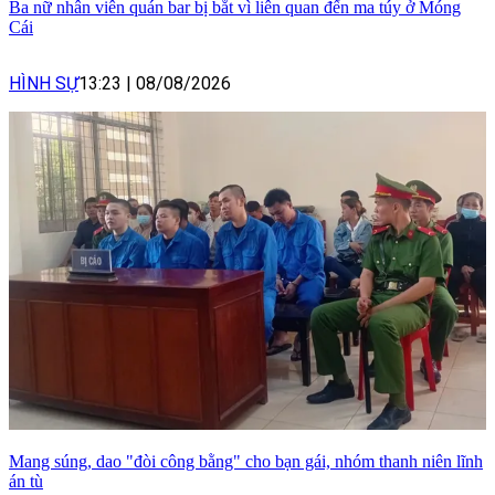
Ba nữ nhân viên quán bar bị bắt vì liên quan đến ma túy ở Móng
Cái
HÌNH SỰ
13:23
|
08/08/2026
Mang súng, dao "đòi công bằng" cho bạn gái, nhóm thanh niên lĩnh
án tù