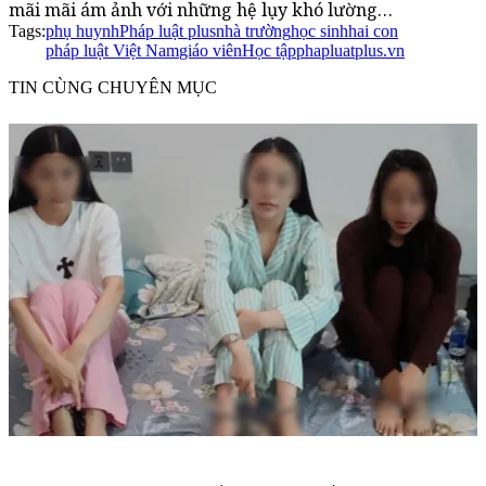
mãi mãi ám ảnh với những hệ lụy khó lường…
Tags:
phụ huynh
Pháp luật plus
nhà trường
học sinh
hai con
pháp luật Việt Nam
giáo viên
Học tập
phapluatplus.vn
TIN CÙNG CHUYÊN MỤC