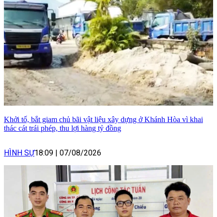
Khởi tố, bắt giam chủ bãi vật liệu xây dựng ở Khánh Hòa vì khai
thác cát trái phép, thu lợi hàng tỷ đồng
HÌNH SỰ
18:09
|
07/08/2026