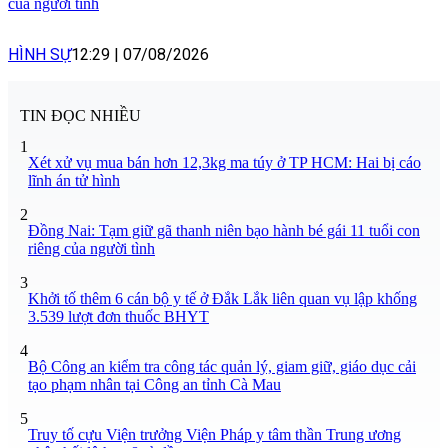
của người tình
HÌNH SỰ
12:29
|
07/08/2026
TIN ĐỌC NHIỀU
1
Xét xử vụ mua bán hơn 12,3kg ma túy ở TP HCM: Hai bị cáo
lĩnh án tử hình
2
Đồng Nai: Tạm giữ gã thanh niên bạo hành bé gái 11 tuổi con
riêng của người tình
3
Khởi tố thêm 6 cán bộ y tế ở Đắk Lắk liên quan vụ lập khống
3.539 lượt đơn thuốc BHYT
4
Bộ Công an kiểm tra công tác quản lý, giam giữ, giáo dục cải
tạo phạm nhân tại Công an tỉnh Cà Mau
5
Truy tố cựu Viện trưởng Viện Pháp y tâm thần Trung ương