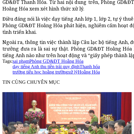
GD&ĐT Thanh Hóa. Từ hai nội dung trên, Phòng GD&ĐT 
Hoằng Hóa xem xét hình thức xử lý.
Điều đáng nói là việc dạy tiếng Anh lớp 1, lớp 2, tự ý thuê
Phòng GD&ĐT Hoằng Hóa phát hiện, nghiêm cấm hoạt độ
tình triển khai.
Ngoài ra, thông tin việc thành lập Câu lạc bộ tiếng Anh
trưởng đưa ra là sai sự thật. Phòng GD&ĐT Hoằng Hóa 
tiếng Anh nào như trên hoạt động và “giấy phép thành lậ
Tags:
sai phạm
Phòng GD&ĐT Hoằng Hóa
dạy tiếng Anh thu tiền trái quy định
Thanh hóa
trường tiểu học hoằng trường
xử lý
Hoằng Hóa
TIN CÙNG CHUYÊN MỤC