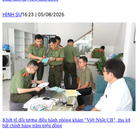
HÌNH SỰ
16:23
|
05/08/2026
Khởi tố đối tượng điều hành phòng khám "Việt Nhật CB", thu lợi
bất chính hàng trăm triệu đồng