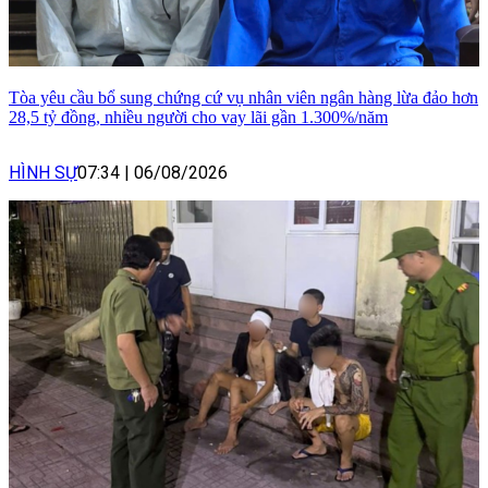
Tòa yêu cầu bổ sung chứng cứ vụ nhân viên ngân hàng lừa đảo hơn
28,5 tỷ đồng, nhiều người cho vay lãi gần 1.300%/năm
HÌNH SỰ
07:34
|
06/08/2026