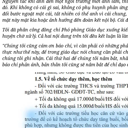
Nguyên tắc khi anh đến một ngôi trường mới anh làm, th
đó. Khi không có cái gì sai, không có phụ huynh phản ứng
đổi bước ngoặt một cái, tất nhiên có thể anh vì cái chung
mặt này mặt kia hoặc ảnh hưởng đến đoàn kết nội bộ. Cái đ
Tôi đã phân công đồng chí Phó phòng Giáo dục xuống kiểm
huyện chờ xử lý. Cả hai nội dung trên tôi đều kết luận là l
"Chúng tôi cũng cám ơn báo chí, vì cần phải có những ph
thực như thế này, để trong giáo dục nói chung cần phải ch
chúng tôi ghi nhận. Cái thứ hai để chúng tôi nắm bắt, nh
báo chí phản ánh, bản thân tôi cũng sẽ nắm bắt để chỉ đạo 