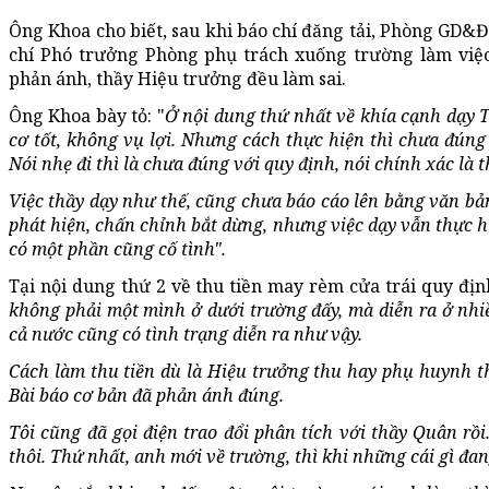
Ông Khoa cho biết, sau khi báo chí đăng tải, Phòng GD
chí Phó trưởng Phòng phụ trách xuống trường làm việc 
phản ánh, thầy Hiệu trưởng đều làm sai.
Ông Khoa bày tỏ: "
Ở nội dung thứ nhất về khía cạnh dạy T
cơ tốt, không vụ lợi. Nhưng cách thực hiện thì chưa đúng
Nói nhẹ đi thì là chưa đúng với quy định, nói chính xác là t
Việc thầy dạy như thế, cũng chưa báo cáo lên bằng văn bả
phát hiện, chấn chỉnh bắt dừng, nhưng việc dạy vẫn thực hi
có một phần cũng cố tình".
Tại nội dung thứ 2 về thu tiền may rèm cửa trái quy đị
không phải một mình ở dưới trường đấy, mà diễn ra ở nhiề
cả nước cũng có tình trạng diễn ra như vậy.
Cách làm thu tiền dù là Hiệu trưởng thu hay phụ huynh t
Bài báo cơ bản đã phản ánh đúng.
Tôi cũng đã gọi điện trao đổi phân tích với thầy Quân rồ
thôi. Thứ nhất, anh mới về trường, thì khi những cái gì đa