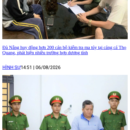
Đà Nẵng huy động hơn 200 cán bộ kiểm tra ma túy tại cảng cá Thọ
Quang, phát hiện nhiều trường hợp dương tính
HÌNH SỰ
14:51
|
06/08/2026