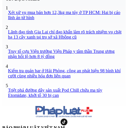
1
Xét xử vụ mua bán hơn 12,3kg ma túy ở TP HCM: Hai bị cáo
lĩnh án tử hình
2
Lãnh đạo tỉnh Gia Lai chỉ đạo khẩn làm rõ trách nhiệm vụ chặt
hạ 13 cây xanh tại trụ sở xã Hbông cũ
3
Truy tố cựu Viện trưởng Viện Pháp y tâm thần Trung ương
nhận hối lộ hơn 8 tỷ đồng
4
Kiểm tra quán bar ở Hải Phòng, công an phát hiện 98 bình khí
cười cùng nhiều hóa đơn liên quan
5
Triệt phá đường dây sản xuất Pod Chill chứa ma túy
Etomidate, khởi tố 30 bị can
BÁO PHÁP LUẬT VIỆT NAM