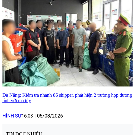
Đà Nẵng: Kiểm tra nhanh 86 shipper, phát hiện 2 trường hợp dương
tính với ma túy
HÌNH SỰ
16:03
|
05/08/2026
TIN ĐỌC NHIỀU