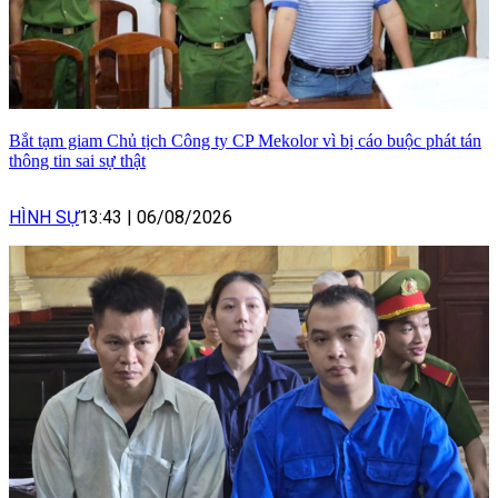
Bắt tạm giam Chủ tịch Công ty CP Mekolor vì bị cáo buộc phát tán
thông tin sai sự thật
HÌNH SỰ
13:43
|
06/08/2026