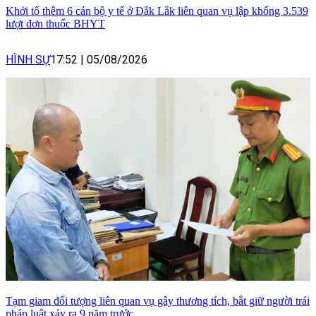
Khởi tố thêm 6 cán bộ y tế ở Đắk Lắk liên quan vụ lập khống 3.539
lượt đơn thuốc BHYT
HÌNH SỰ
17:52
|
05/08/2026
Tạm giam đối tượng liên quan vụ gây thương tích, bắt giữ người trái
pháp luật xảy ra 9 năm trước