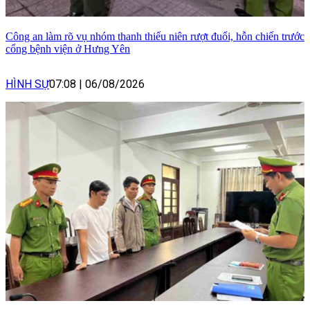
Công an làm rõ vụ nhóm thanh thiếu niên rượt đuổi, hỗn chiến trước
cổng bệnh viện ở Hưng Yên
HÌNH SỰ
07:08
|
06/08/2026