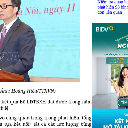
Kiểm tra quán b
phát hiện 98 bìn
đơn liên quan
 (Ảnh: Hoàng Hiếu/TTXVN)
ng kết quả Bộ LĐTBXH đạt được trong năm
h lệ.
vô cùng quan trọng trong phát hiện, tổng
 tựa kết nối” tất cả các lực lượng cùng