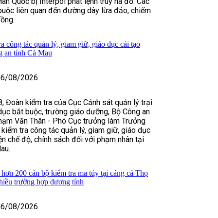
àn Quốc bị Interpol phát lệnh truy nã đỏ. Các
buộc liên quan đến đường dây lừa đảo, chiếm
đồng.
 công tác quản lý, giam giữ, giáo dục cải tạo
g an tỉnh Cà Mau
06/08/2026
, Đoàn kiểm tra của Cục Cảnh sát quản lý trại
dục bắt buộc, trường giáo dưỡng, Bộ Công an
hạm Văn Thân - Phó Cục trưởng làm Trưởng
 kiểm tra công tác quản lý, giam giữ, giáo dục
iện chế độ, chính sách đối với phạm nhân tại
au.
ơn 200 cán bộ kiểm tra ma túy tại cảng cá Thọ
hiều trường hợp dương tính
06/08/2026