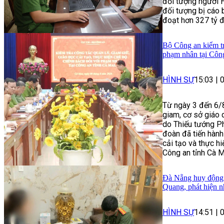
đối tượng người H
đối tượng bị cáo 
đoạt hơn 327 tỷ 
Bộ Công an kiểm tra
phạm nhân tại Côn
HÌNH SỰ
15:03
|
Từ ngày 3 đến 6/8
giam, cơ sở giáo 
do Thiếu tướng P
đoàn đã tiến hành
cải tạo và thực h
Công an tỉnh Cà M
Đà Nẵng huy động h
Quang, phát hiện n
HÌNH SỰ
14:51
|