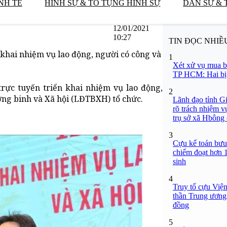
NH TẾ
HÌNH SỰ & TỐ TỤNG HÌNH SỰ
DÂN SỰ & 
12/01/2021
10:27
TIN ĐỌC NHIỀ
khai nhiệm vụ lao động, người có công và
1
Xét xử vụ mua b
TP HCM: Hai bị 
ực tuyến triển khai nhiệm vụ lao động,
2
ng binh và Xã hội (LĐTBXH) tổ chức.
Lãnh đạo tỉnh Gi
rõ trách nhiệm v
trụ sở xã Hbông
3
Cựu kế toán bưu 
chiếm đoạt hơn 1,
sinh
4
Truy tố cựu Việ
thần Trung ương 
đồng
5