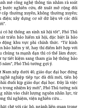
nh mẽ công nghệ thông tin nhằm rà soát
ừng bước nghiên cứu, đề xuất mở rộng đối
rợ cấp thường xuyên, không thường xuyên;
 điện; xây dựng cơ sở dữ liệu về các đối
ới”.
 có hệ thống an sinh xã hội tốt”, Phó Thủ
 triển bảo hiểm xã hội, đặc biệt là bảo
 động khu vực phi chính thức. “Từ kinh
n bảo hiểm y tế, hay thí điểm kết hợp với
ếu chúng ta mạnh dạn thì có thể làm được.
ừ tự tiết kiệm sang tham gia hệ thống bảo
ố năm”, Phó Thủ tướng gợi ý.
t Nam xếp dưới 40, giáo dục đại học đứng
ghề nghiệp tiếp tục đà đổi mới, tiến bộ
i đuổi kịp giáo dục đại học. Đây là việc
âm trong nhiệm kỳ mới”, Phó Thủ tướng nói
g nhìn vào chất lượng nguồn nhân lực, từ
òng thí nghiệm, viện nghiên cứu…
hặt chẽ với các bộ, ngành liên quan trong