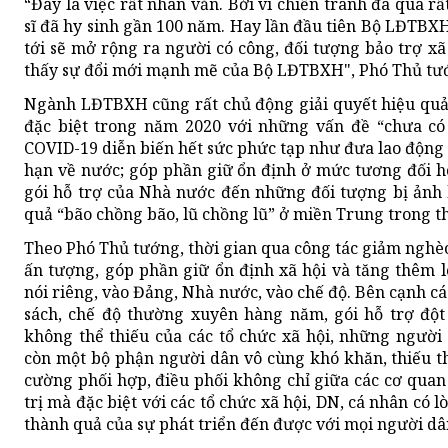
“Đây là việc rất nhân văn. Bởi vì chiến tranh đã qua r
sĩ đã hy sinh gần 100 năm. Hay lần đầu tiên Bộ LĐTBXH 
tới sẽ mở rộng ra người có công, đối tượng bảo trợ xã 
thấy sự đổi mới mạnh mẽ của Bộ LĐTBXH", Phó Thủ tướ
Ngành LĐTBXH cũng rất chủ động giải quyết hiệu quả 
đặc biệt trong năm 2020 với những vấn đề “chưa có 
COVID-19 diễn biến hết sức phức tạp như đưa lao động 
hạn về nước; góp phần giữ ổn định ở mức tương đối h
gói hỗ trợ của Nhà nước đến những đối tượng bị ảnh
quả “bão chồng bão, lũ chồng lũ” ở miền Trung trong t
Theo Phó Thủ tướng, thời gian qua công tác giảm nghè
ấn tượng, góp phần giữ ổn định xã hội và tăng thêm l
nói riêng, vào Đảng, Nhà nước, vào chế độ. Bên cạnh cá
sách, chế độ thường xuyên hàng năm, gói hỗ trợ đột
không thể thiếu của các tổ chức xã hội, những người
còn một bộ phận người dân vô cùng khó khăn, thiếu th
cường phối hợp, điều phối không chỉ giữa các cơ quan
trị mà đặc biệt với các tổ chức xã hội, DN, cá nhân có
thành quả của sự phát triển đến được với mọi người dân