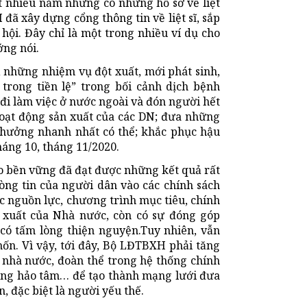
ất nhiều năm nhưng có những hồ sơ về liệt
đã xây dựng cổng thông tin về liệt sĩ, sắp
hội. Đây chỉ là một trong nhiều ví dụ cho
ng nói.
những nhiệm vụ đột xuất, mới phát sinh,
trong tiền lệ” trong bối cảnh dịch bệnh
đi làm việc ở nước ngoài và đón người hết
oạt động sản xuất của các DN; đưa những
 hưởng nhanh nhất có thể; khắc phục hậu
háng 10, tháng 11/2020.
o bền vững đã đạt được những kết quả rất
òng tin của người dân vào các chính sách
c nguồn lực, chương trình mục tiêu, chính
 xuất của Nhà nước, còn có sự đóng góp
 có tấm lòng thiện nguyện.Tuy nhiên, vẫn
ốn. Vì vậy, tới đây, Bộ LĐTBXH phải tăng
 nhà nước, đoàn thể trong hệ thống chính
 lòng hảo tâm… để tạo thành mạng lưới đưa
, đặc biệt là người yếu thế.