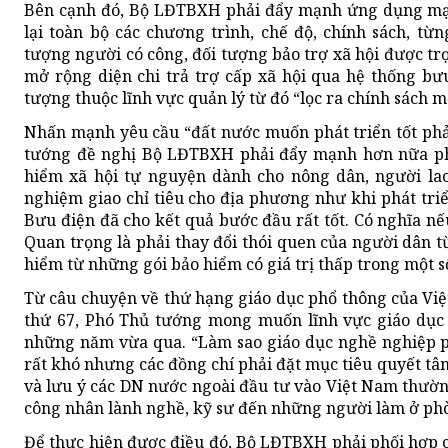
Bên cạnh đó, Bộ LĐTBXH phải đẩy mạnh ứng dụng mạ
lại toàn bộ các chương trình, chế độ, chính sách, t
tượng người có công, đối tượng bảo trợ xã hội được t
mở rộng diện chi trả trợ cấp xã hội qua hệ thống bưu
tượng thuộc lĩnh vực quản lý từ đó “lọc ra chính sách m
Nhấn mạnh yêu cầu “đất nước muốn phát triển tốt phải
tướng đề nghị Bộ LĐTBXH phải đẩy mạnh hơn nữa phát
hiểm xã hội tự nguyện dành cho nông dân, người lao
nghiệm giao chỉ tiêu cho địa phương như khi phát triể
Bưu điện đã cho kết quả bước đầu rất tốt. Có nghĩa n
Quan trọng là phải thay đổi thói quen của người dân t
hiểm từ những gói bảo hiểm có giá trị thấp trong một s
Từ câu chuyện về thứ hạng giáo dục phổ thông của Việ
thứ 67, Phó Thủ tướng mong muốn lĩnh vực giáo dục n
những năm vừa qua. “Làm sao giáo dục nghề nghiệp phả
rất khó nhưng các đồng chí phải đặt mục tiêu quyết t
và lưu ý các DN nước ngoài đầu tư vào Việt Nam thườn
công nhân lành nghề, kỹ sư đến những người làm ở ph
Để thực hiện được điều đó, Bộ LĐTBXH phải phối hợp c