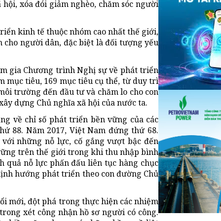
ã hội, xóa đói giảm nghèo, chăm sóc người
riển kinh tế thuộc nhóm cao nhất thế giới,
 cho người dân, đặc biệt là đối tượng yếu
am gia Chương trình Nghị sự về phát triển
mục tiêu, 169 mục tiêu cụ thể, từ duy trì
 môi trường đến đầu tư và chăm lo cho con
xây dựng Chủ nghĩa xã hội của nước ta.
ng về chỉ số phát triển bền vững của các
thứ 88. Năm 2017, Việt Nam đứng thứ 68.
với những nỗ lực, cố gắng vượt bậc đến
ững trên thế giới trong khi thu nhập bình
h quả nỗ lực phấn đấu liên tục hàng chục
 định hướng phát triển theo con đường Chủ
i mới, đột phá trong thực hiện các nhiệm
 trong xét công nhận hồ sơ người có công.