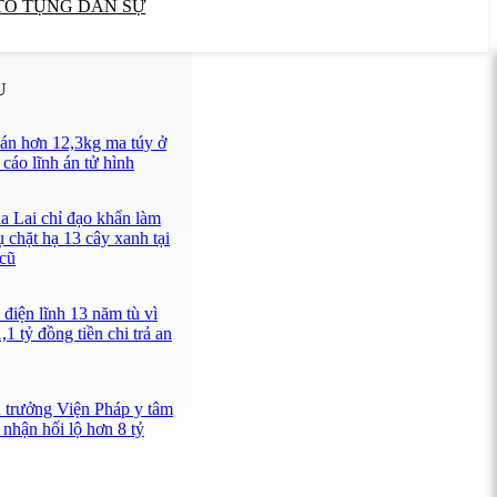
TỐ TỤNG DÂN SỰ
U
án hơn 12,3kg ma túy ở
cáo lĩnh án tử hình
a Lai chỉ đạo khẩn làm
ụ chặt hạ 13 cây xanh tại
 cũ
điện lĩnh 13 năm tù vì
1 tỷ đồng tiền chi trả an
n trưởng Viện Pháp y tâm
nhận hối lộ hơn 8 tỷ