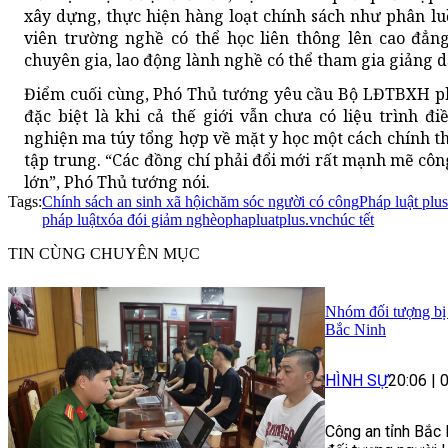
xây dựng, thực hiện hàng loạt chính sách như phân lu
viên trường nghề có thể học liên thông lên cao đẳn
chuyên gia, lao động lành nghề có thể tham gia giảng 
Điểm cuối cùng, Phó Thủ tướng yêu cầu Bộ LĐTBXH ph
đặc biệt là khi cả thế giới vẫn chưa có liệu trình đi
nghiện ma túy tổng hợp về mặt y học một cách chính thố
tập trung. “Các đồng chí phải đổi mới rất mạnh mẽ công
lớn”, Phó Thủ tướng nói.
Tags:
Chính sách an sinh xã hội
chăm sóc người có công
Pháp luật plus
pháp luật
xóa đói giảm nghèo
phapluatplus.vn
chúc tết
TIN CÙNG CHUYÊN MỤC
Nhóm đối tượng bị t
Bắc Ninh
HÌNH SỰ
20:06
|
Công an tỉnh Bắc 