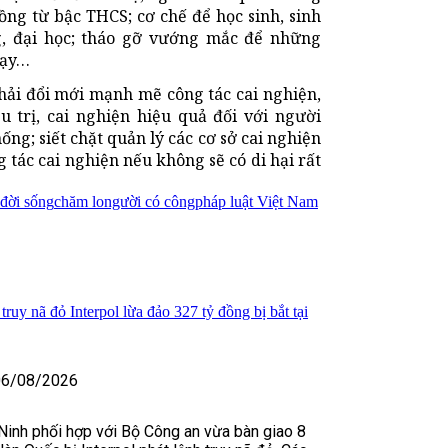
ồng từ bậc THCS; cơ chế để học sinh, sinh
g, đại học; tháo gỡ vướng mắc để những
dạy…
ải đổi mới mạnh mẽ công tác cai nghiện,
ều trị, cai nghiện hiệu quả đối với người
ng; siết chặt quản lý các cơ sở cai nghiện
 tác cai nghiện nếu không sẽ có di hại rất
đời sống
chăm lo
người có công
pháp luật Việt Nam
ruy nã đỏ Interpol lừa đảo 327 tỷ đồng bị bắt tại
06/08/2026
Ninh phối hợp với Bộ Công an vừa bàn giao 8