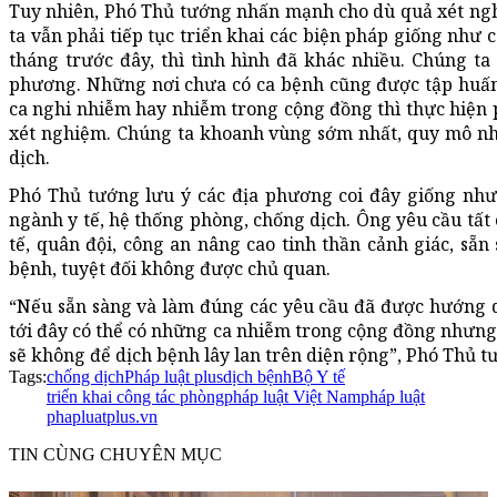
Tuy nhiên, Phó Thủ tướng nhấn mạnh cho dù quả xét ngh
ta vẫn phải tiếp tục triển khai các biện pháp giống như c
tháng trước đây, thì tình hình đã khác nhiều. Chúng ta
phương. Những nơi chưa có ca bệnh cũng được tập huấn r
ca nghi nhiễm hay nhiễm trong cộng đồng thì thực hiện ph
xét nghiệm. Chúng ta khoanh vùng sớm nhất, quy mô nh
dịch.
Phó Thủ tướng lưu ý các địa phương coi đây giống như 
ngành y tế, hệ thống phòng, chống dịch. Ông yêu cầu tất 
tế, quân đội, công an nâng cao tinh thần cảnh giác, sẵn
bệnh, tuyệt đối không được chủ quan.
“Nếu sẵn sàng và làm đúng các yêu cầu đã được hướng d
tới đây có thể có những ca nhiễm trong cộng đồng nhưng 
sẽ không để dịch bệnh lây lan trên diện rộng”, Phó Thủ 
Tags:
chống dịch
Pháp luật plus
dịch bệnh
Bộ Y tế
triển khai công tác phòng
pháp luật Việt Nam
pháp luật
phapluatplus.vn
TIN CÙNG CHUYÊN MỤC