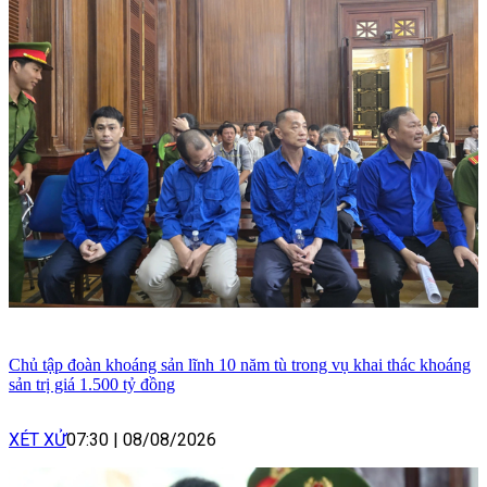
Chủ tập đoàn khoáng sản lĩnh 10 năm tù trong vụ khai thác khoáng
sản trị giá 1.500 tỷ đồng
XÉT XỬ
07:30
|
08/08/2026