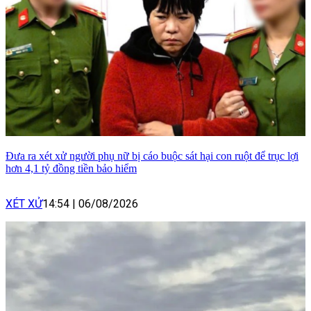
Đưa ra xét xử người phụ nữ bị cáo buộc sát hại con ruột để trục lợi
hơn 4,1 tỷ đồng tiền bảo hiểm
XÉT XỬ
14:54
|
06/08/2026