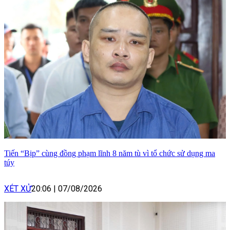
Tiến “Bịp” cùng đồng phạm lĩnh 8 năm tù vì tổ chức sử dụng ma
túy
XÉT XỬ
20:06
|
07/08/2026