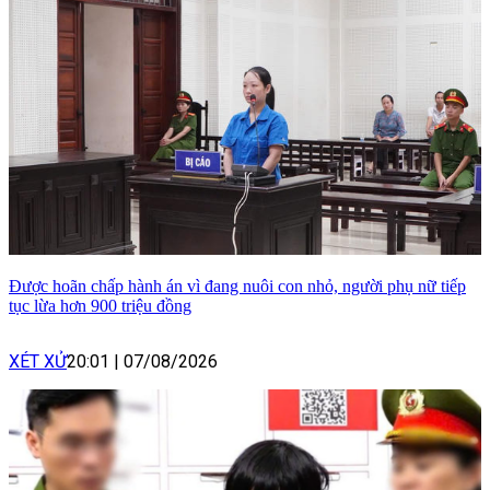
Được hoãn chấp hành án vì đang nuôi con nhỏ, người phụ nữ tiếp
tục lừa hơn 900 triệu đồng
XÉT XỬ
20:01
|
07/08/2026