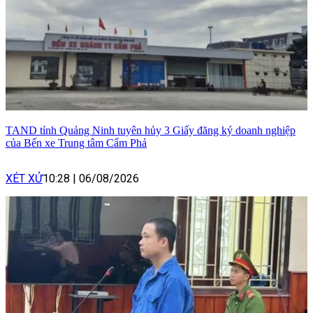
TAND tỉnh Quảng Ninh tuyên hủy 3 Giấy đăng ký doanh nghiệp
của Bến xe Trung tâm Cẩm Phả
XÉT XỬ
10:28
|
06/08/2026