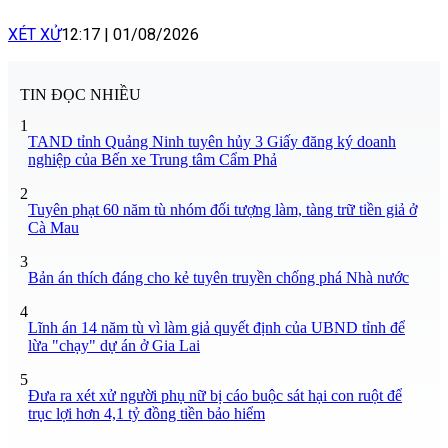
XÉT XỬ
12:17
|
01/08/2026
TIN ĐỌC NHIỀU
1
TAND tỉnh Quảng Ninh tuyên hủy 3 Giấy đăng ký doanh
nghiệp của Bến xe Trung tâm Cẩm Phả
2
Tuyên phạt 60 năm tù nhóm đối tượng làm, tàng trữ tiền giả ở
Cà Mau
3
Bản án thích đáng cho kẻ tuyên truyền chống phá Nhà nước
4
Lĩnh án 14 năm tù vì làm giả quyết định của UBND tỉnh để
lừa "chạy" dự án ở Gia Lai
5
Đưa ra xét xử người phụ nữ bị cáo buộc sát hại con ruột để
trục lợi hơn 4,1 tỷ đồng tiền bảo hiểm