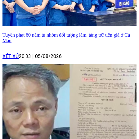
Tuyên phạt 60 năm tù nhóm đối tượng làm, tàng trữ tiền giả ở Cà
Mau
XÉT XỬ
20:33
|
05/08/2026