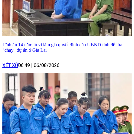
Lĩnh án 14 năm tù vì làm giả quyết định của UBND tỉnh để lừa
"chạy" dự án ở Gia Lai
XÉT XỬ
06:49
|
06/08/2026