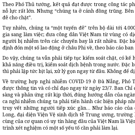
Theo Phó Thủ tướng, kết quả đạt được trong công tác p
nỗ lực rất lớn. Nhưng “chúng ta ở cánh đồng trũng. Bên 
đê cho chặt”.
Tuy nhiên, chúng ta “một tuyến đê" trên bộ dài tới 4.0
gia sang làm việc; đưa công dân Việt Nam từ vùng có dịc
người bị nhiễm trên các chuyến bay là rất nhiều. Đặc bi
định đón một số lao động ở châu Phi về, theo báo cáo ba
Do vậy, chúng ta vẫn phải tiếp tục kiểm soát chặt, có k
khả năng điều trị, kiểm soát dịch bệnh trong nước. Đặc bi
thì phải lập tức bịt lại, xử lý gọn ngay từ đầu. Không để 
Về trường hợp nghi nhiễm COVID-19 ở Đà Nẵng, Phó T
được thông tin và có chỉ đạo ngay từ ngày 23/7. Ban Chỉ
sàng và phản ứng rất kịp thời, đúng hướng dẫn của ngàn
ca nghi nhiễm chúng ta phải tiến hành các biện pháp như
truy vết những người tiếp xúc gần… Như báo cáo của
Long, đại diện Viện Vệ sinh dịch tễ Trung ương, trường
cùng của cơ quan có uy tín hàng đầu của Việt Nam là Viện
trình xét nghiệm có một số yếu tố cần phải làm lại.