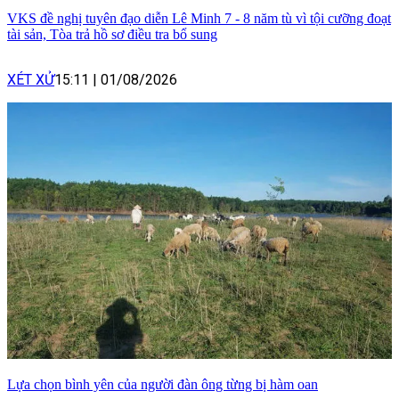
VKS đề nghị tuyên đạo diễn Lê Minh 7 - 8 năm tù vì tội cưỡng đoạt
tài sản, Tòa trả hồ sơ điều tra bổ sung
XÉT XỬ
15:11
|
01/08/2026
Lựa chọn bình yên của người đàn ông từng bị hàm oan