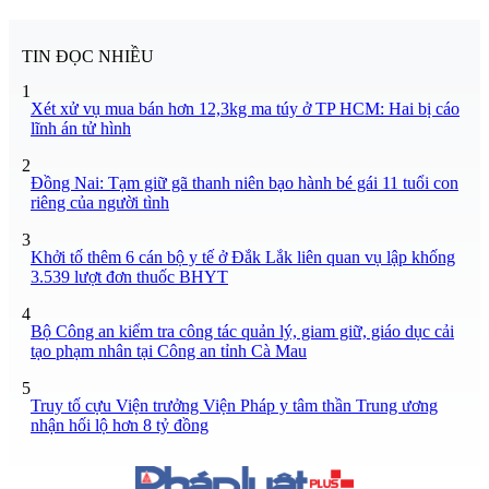
TIN ĐỌC NHIỀU
1
Xét xử vụ mua bán hơn 12,3kg ma túy ở TP HCM: Hai bị cáo
lĩnh án tử hình
2
Đồng Nai: Tạm giữ gã thanh niên bạo hành bé gái 11 tuổi con
riêng của người tình
3
Khởi tố thêm 6 cán bộ y tế ở Đắk Lắk liên quan vụ lập khống
3.539 lượt đơn thuốc BHYT
4
Bộ Công an kiểm tra công tác quản lý, giam giữ, giáo dục cải
tạo phạm nhân tại Công an tỉnh Cà Mau
5
Truy tố cựu Viện trưởng Viện Pháp y tâm thần Trung ương
nhận hối lộ hơn 8 tỷ đồng