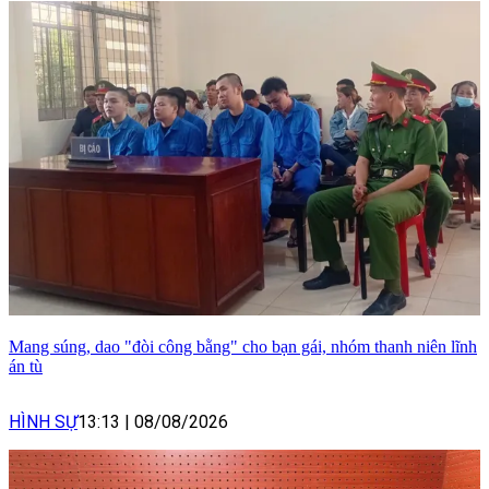
Mang súng, dao "đòi công bằng" cho bạn gái, nhóm thanh niên lĩnh
án tù
HÌNH SỰ
13:13
|
08/08/2026