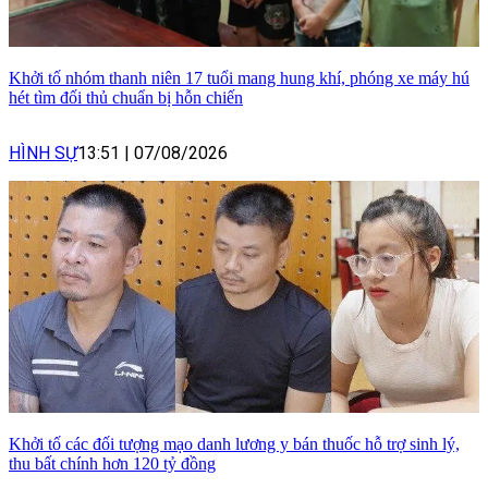
Khởi tố nhóm thanh niên 17 tuổi mang hung khí, phóng xe máy hú
hét tìm đối thủ chuẩn bị hỗn chiến
HÌNH SỰ
13:51
|
07/08/2026
Khởi tố các đối tượng mạo danh lương y bán thuốc hỗ trợ sinh lý,
thu bất chính hơn 120 tỷ đồng