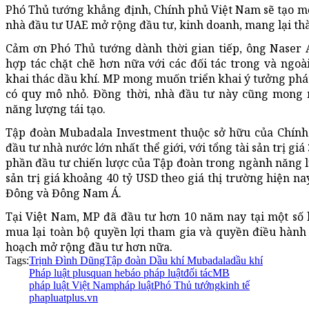
Phó Thủ tướng khẳng định, Chính phủ Việt Nam sẽ tạo mọ
nhà đầu tư UAE mở rộng đầu tư, kinh doanh, mang lại thà
Cảm ơn Phó Thủ tướng dành thời gian tiếp, ông Naser 
hợp tác chặt chẽ hơn nữa với các đối tác trong và ngo
khai thác dầu khí. MP mong muốn triển khai ý tưởng phát
có quy mô nhỏ. Đồng thời, nhà đầu tư này cũng mong
năng lượng tái tạo.
Tập đoàn Mubadala Investment thuộc sở hữu của Chính
đầu tư nhà nước lớn nhất thể giới, với tổng tài sản tri
phần đầu tư chiến lược của Tập đoàn trong ngành năng l
sản trị giá khoảng 40 tỷ USD theo giá thị trường hiện na
Đông và Đông Nam Á.
Tại Việt Nam, MP đã đầu tư hơn 10 năm nay tại một số 
mua lại toàn bộ quyền lợi tham gia và quyền điều hành 
hoạch mở rộng đầu tư hơn nữa.
Tags:
Trịnh Đình DũngTập đoàn Dầu khí Mubadala
dầu khí
Pháp luật plus
quan he
báo pháp luật
đối tác
MB
pháp luật Việt Nam
pháp luật
Phó Thủ tướng
kinh tế
phapluatplus.vn