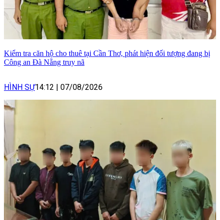
Kiểm tra căn hộ cho thuê tại Cần Thơ, phát hiện đối tượng đang bị
Công an Đà Nẵng truy nã
HÌNH SỰ
14:12
|
07/08/2026