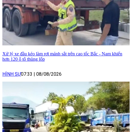
Xử lý xe đầu kéo làm rơi mảnh sắt trên cao tốc Bắc - Nam khiến
hơn 120 ô tô thủng lốp
HÌNH SỰ
07:33
|
08/08/2026