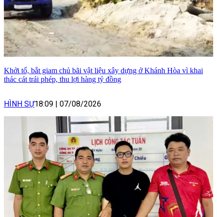
Khởi tố, bắt giam chủ bãi vật liệu xây dựng ở Khánh Hòa vì khai
thác cát trái phép, thu lợi hàng tỷ đồng
HÌNH SỰ
18:09
|
07/08/2026