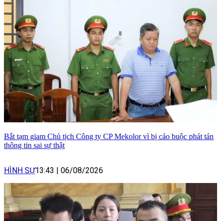
Bắt tạm giam Chủ tịch Công ty CP Mekolor vì bị cáo buộc phát tán
thông tin sai sự thật
HÌNH SỰ
13:43
|
06/08/2026