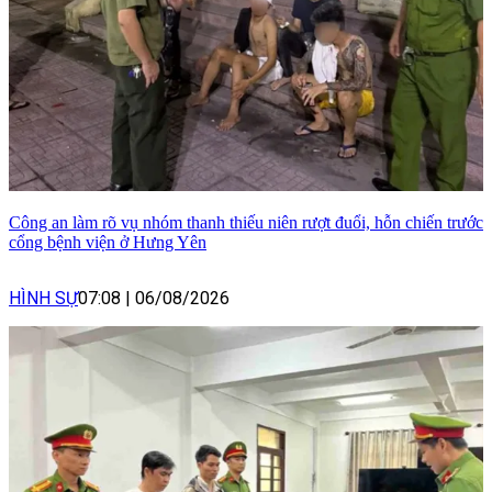
Công an làm rõ vụ nhóm thanh thiếu niên rượt đuổi, hỗn chiến trước
cổng bệnh viện ở Hưng Yên
HÌNH SỰ
07:08
|
06/08/2026