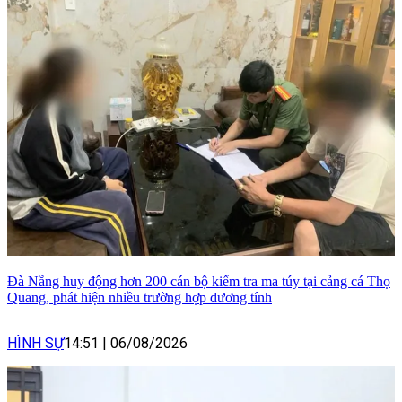
Đà Nẵng huy động hơn 200 cán bộ kiểm tra ma túy tại cảng cá Thọ
Quang, phát hiện nhiều trường hợp dương tính
HÌNH SỰ
14:51
|
06/08/2026