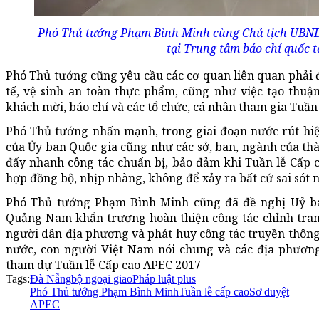
Phó Thủ tướng Phạm Bình Minh cùng Chủ tịch UBN
tại Trung tâm báo chí quốc 
Phó Thủ tướng cũng yêu cầu các cơ quan liên quan phải đ
tế, vệ sinh an toàn thực phẩm, cũng như việc tạo thuận
khách mời, báo chí và các tổ chức, cá nhân tham gia Tuần 
Phó Thủ tướng nhấn mạnh, trong giai đoạn nước rút hiệ
của Ủy ban Quốc gia cũng như các sở, ban, ngành của t
đẩy nhanh công tác chuẩn bị, bảo đảm khi Tuần lễ Cấp ca
hợp đồng bộ, nhịp nhàng, không để xảy ra bất cứ sai sót n
Phó Thủ tướng Phạm Bình Minh cũng đã đề nghị Uỷ b
Quảng Nam khẩn trương hoàn thiện công tác chỉnh tran
người dân địa phương và phát huy công tác truyền thông
nước, con người Việt Nam nói chung và các địa phương
tham dự Tuần lễ Cấp cao APEC 2017
Tags:
Đà Nẵng
bộ ngoại giao
Pháp luật plus
Phó Thủ tướng Phạm Bình Minh
Tuần lễ cấp cao
Sơ duyệt
APEC