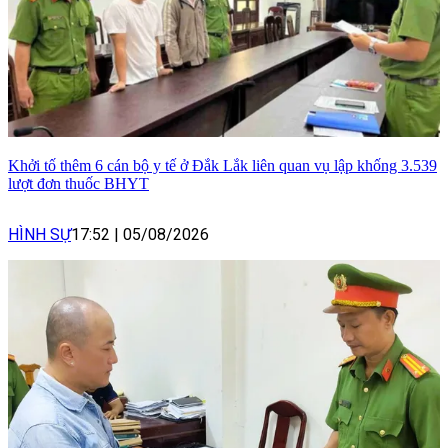
Khởi tố thêm 6 cán bộ y tế ở Đắk Lắk liên quan vụ lập khống 3.539
lượt đơn thuốc BHYT
HÌNH SỰ
17:52
|
05/08/2026