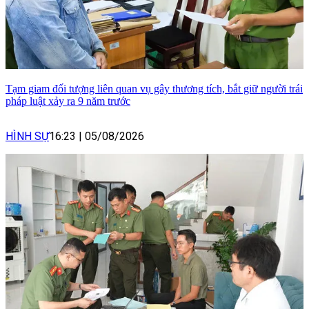
Tạm giam đối tượng liên quan vụ gây thương tích, bắt giữ người trái
pháp luật xảy ra 9 năm trước
HÌNH SỰ
16:23
|
05/08/2026