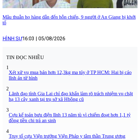
Mâu thuẫn họ hàng dẫn đến hỗn chiến, 9 người ở An Giang bị khởi
tố
HÌNH SỰ
16:03
|
05/08/2026
TIN ĐỌC NHIỀU
1
Xét xử vụ mua bán hơn 12,3kg ma túy ở TP HCM: Hai bị cáo
lĩnh án tử hình
2
Lãnh đạo tỉnh Gia Lai chỉ đạo khẩn làm rõ trách nhiệm vụ chặt
hạ 13 cây xanh tại trụ sở xã Hbông cũ
3
Cựu kế toán bưu điện lĩnh 13 năm tù vì chiếm đoạt hơn 1,1 tỷ
đồng tiền chi trả an sinh
4
Truy tố cựu Viện trưởng Viện Pháp y tâm thần Trung ương