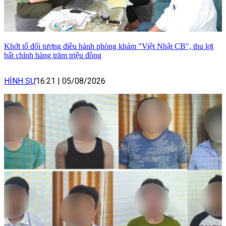
Khởi tố đối tượng điều hành phòng khám "Việt Nhật CB", thu lợi
bất chính hàng trăm triệu đồng
HÌNH SỰ
16:21
|
05/08/2026