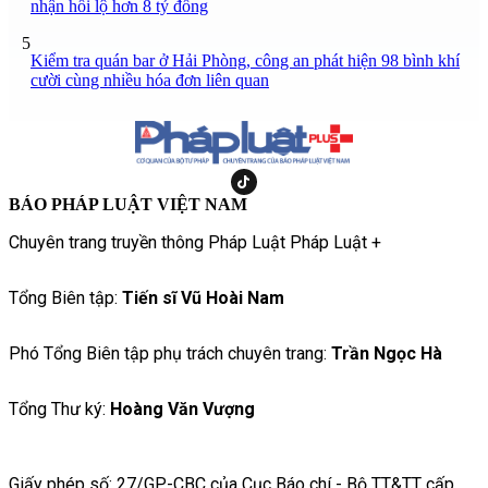
nhận hối lộ hơn 8 tỷ đồng
5
Kiểm tra quán bar ở Hải Phòng, công an phát hiện 98 bình khí
cười cùng nhiều hóa đơn liên quan
BÁO PHÁP LUẬT VIỆT NAM
Chuyên trang truyền thông Pháp Luật Pháp Luật +
Tổng Biên tập:
Tiến sĩ Vũ Hoài Nam
Phó Tổng Biên tập phụ trách chuyên trang:
Trần Ngọc Hà
Tổng Thư ký:
Hoàng Văn Vượng
Giấy phép số: 27/GP-CBC của Cục Báo chí - Bộ TT&TT cấp