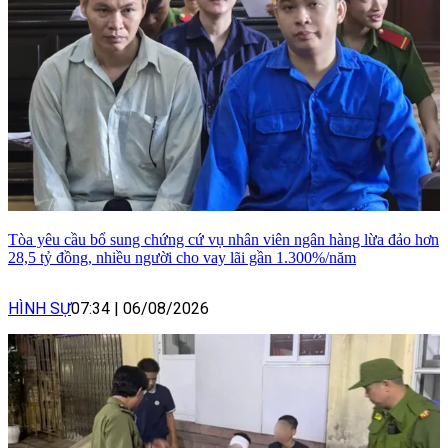
Tòa yêu cầu bổ sung chứng cứ vụ nhân viên ngân hàng lừa đảo hơn
28,5 tỷ đồng, nhiều người cho vay lãi gần 1.300%/năm
HÌNH SỰ
07:34
|
06/08/2026