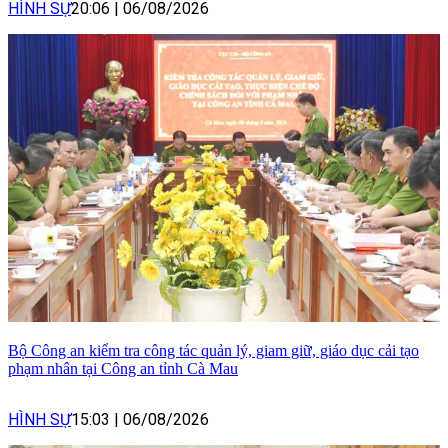
HÌNH SỰ
20:06
|
06/08/2026
Bộ Công an kiểm tra công tác quản lý, giam giữ, giáo dục cải tạo
phạm nhân tại Công an tỉnh Cà Mau
HÌNH SỰ
15:03
|
06/08/2026