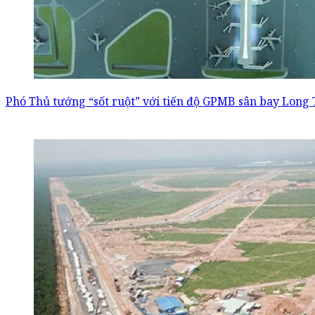
Phó Thủ tướng “sốt ruột” với tiến độ GPMB sân bay Long