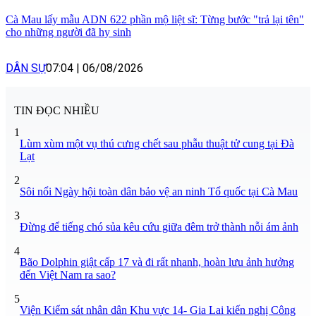
Cà Mau lấy mẫu ADN 622 phần mộ liệt sĩ: Từng bước "trả lại tên"
cho những người đã hy sinh
DÂN SỰ
07:04
|
06/08/2026
TIN ĐỌC NHIỀU
1
Lùm xùm một vụ thú cưng chết sau phẫu thuật tử cung tại Đà
Lạt
2
Sôi nổi Ngày hội toàn dân bảo vệ an ninh Tổ quốc tại Cà Mau
3
Đừng để tiếng chó sủa kêu cứu giữa đêm trở thành nỗi ám ảnh
4
Bão Dolphin giật cấp 17 và đi rất nhanh, hoàn lưu ảnh hưởng
đến Việt Nam ra sao?
5
Viện Kiểm sát nhân dân Khu vực 14- Gia Lai kiến nghị Công