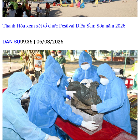
Thanh Hóa xem xét tổ chức Festival Diều Sầm Sơn năm 2026
DÂN SỰ
09:36
|
06/08/2026