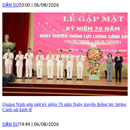
DÂN SỰ
20:00
|
06/08/2026
Quảng Ninh gặp mặt kỷ niệm 70 năm Ngày truyền thống lực lượng
Cảnh sát kinh tế
DÂN SỰ
19:49
|
06/08/2026