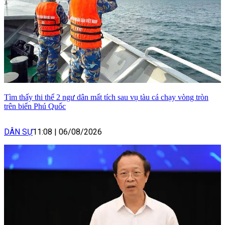
Tìm thấy thi thể 2 ngư dân mất tích sau vụ tàu cá chạy vòng tròn
trên biển Phú Quốc
DÂN SỰ
11:08
|
06/08/2026