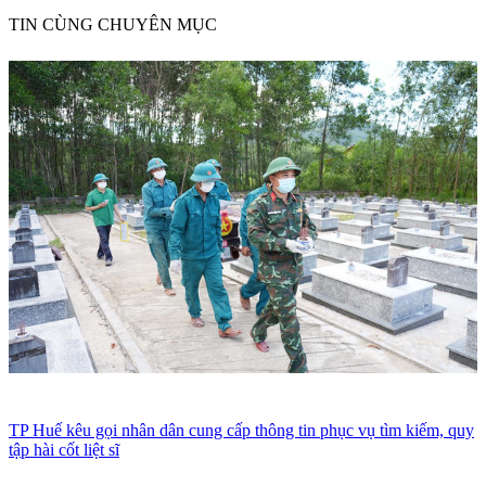
TIN CÙNG CHUYÊN MỤC
TP Huế kêu gọi nhân dân cung cấp thông tin phục vụ tìm kiếm, quy
tập hài cốt liệt sĩ