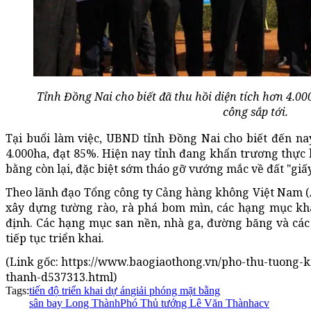
Tỉnh Đồng Nai cho biết đã thu hồi diện tích hơn 4.00
công sắp tới.
Tại buổi làm việc, UBND tỉnh Đồng Nai cho biết đến nay
4.000ha, đạt 85%. Hiện nay tỉnh đang khẩn trương thực h
bằng còn lại, đặc biệt sớm tháo gỡ vướng mắc về đất "giấy
Theo lãnh đạo Tổng công ty Cảng hàng không Việt Nam (
xây dựng tường rào, rà phá bom mìn, các hạng mục khá
định. Các hạng mục san nền, nhà ga, đường băng và các
tiếp tục triển khai.
(Link gốc: https://www.baogiaothong.vn/pho-thu-tuong-k
thanh-d537313.html)
Tags:
tiến độ triển khai dự án
giải phóng mặt bằng
sân bay Long Thành
Phó Thủ tướng Lê Văn Thành
acv