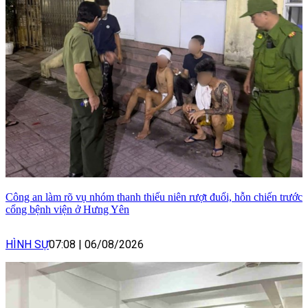
Công an làm rõ vụ nhóm thanh thiếu niên rượt đuổi, hỗn chiến trước
cổng bệnh viện ở Hưng Yên
HÌNH SỰ
07:08
|
06/08/2026