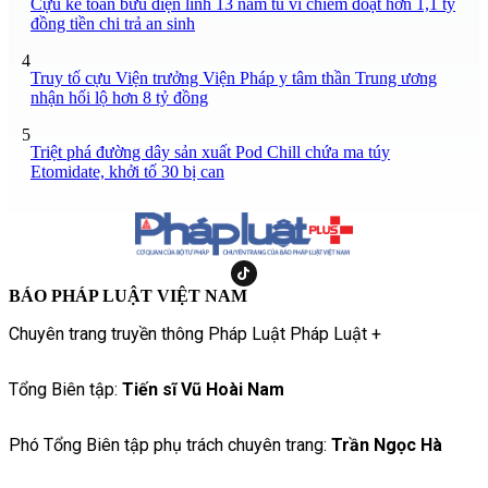
Cựu kế toán bưu điện lĩnh 13 năm tù vì chiếm đoạt hơn 1,1 tỷ
đồng tiền chi trả an sinh
4
Truy tố cựu Viện trưởng Viện Pháp y tâm thần Trung ương
nhận hối lộ hơn 8 tỷ đồng
5
Triệt phá đường dây sản xuất Pod Chill chứa ma túy
Etomidate, khởi tố 30 bị can
BÁO PHÁP LUẬT VIỆT NAM
Chuyên trang truyền thông Pháp Luật Pháp Luật +
Tổng Biên tập:
Tiến sĩ Vũ Hoài Nam
Phó Tổng Biên tập phụ trách chuyên trang:
Trần Ngọc Hà