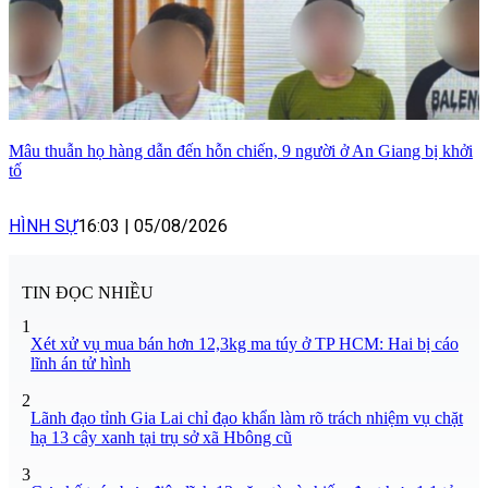
Mâu thuẫn họ hàng dẫn đến hỗn chiến, 9 người ở An Giang bị khởi
tố
HÌNH SỰ
16:03
|
05/08/2026
TIN ĐỌC NHIỀU
1
Xét xử vụ mua bán hơn 12,3kg ma túy ở TP HCM: Hai bị cáo
lĩnh án tử hình
2
Lãnh đạo tỉnh Gia Lai chỉ đạo khẩn làm rõ trách nhiệm vụ chặt
hạ 13 cây xanh tại trụ sở xã Hbông cũ
3