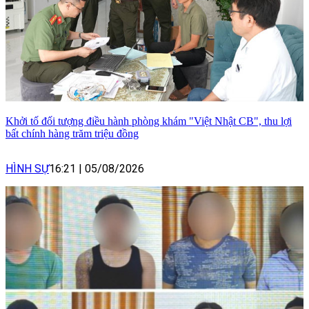
Khởi tố đối tượng điều hành phòng khám "Việt Nhật CB", thu lợi
bất chính hàng trăm triệu đồng
HÌNH SỰ
16:21
|
05/08/2026