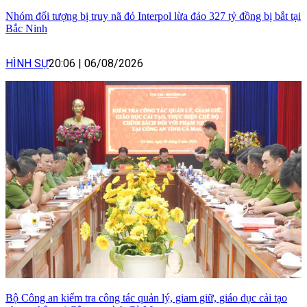
Nhóm đối tượng bị truy nã đỏ Interpol lừa đảo 327 tỷ đồng bị bắt tại
Bắc Ninh
HÌNH SỰ
20:06
|
06/08/2026
Bộ Công an kiểm tra công tác quản lý, giam giữ, giáo dục cải tạo