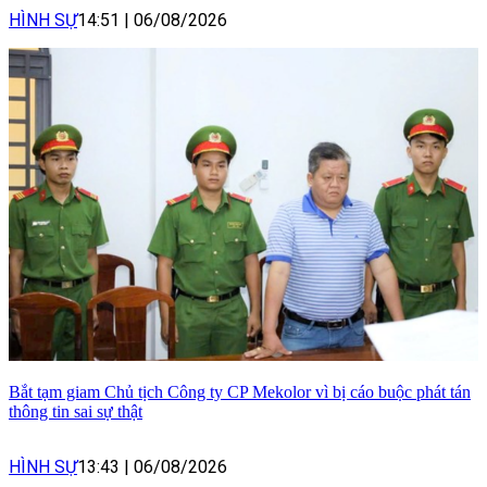
HÌNH SỰ
14:51
|
06/08/2026
Bắt tạm giam Chủ tịch Công ty CP Mekolor vì bị cáo buộc phát tán
thông tin sai sự thật
HÌNH SỰ
13:43
|
06/08/2026