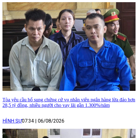
Tòa yêu cầu bổ sung chứng cứ vụ nhân viên ngân hàng lừa đảo hơn
28,5 tỷ đồng, nhiều người cho vay lãi gần 1.300%/năm
HÌNH SỰ
07:34
|
06/08/2026