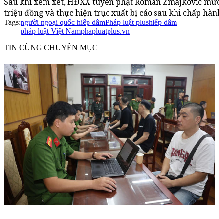
Sau khi xem xét, HĐXX tuyên phạt Roman Zmajkovic mức 
triệu đồng và thực hiện trục xuất bị cáo sau khi chấp hàn
Tags:
người ngoại quốc hiếp dâm
Pháp luật plus
hiếp dâm
pháp luật Việt Nam
phapluatplus.vn
TIN CÙNG CHUYÊN MỤC