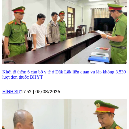
Khởi tố thêm 6 cán bộ y tế ở Đắk Lắk liên quan vụ lập khống 3.539
lượt đơn thuốc BHYT
HÌNH SỰ
17:52
|
05/08/2026