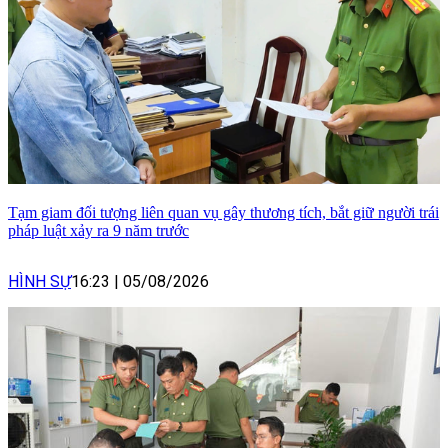
Tạm giam đối tượng liên quan vụ gây thương tích, bắt giữ người trái
pháp luật xảy ra 9 năm trước
HÌNH SỰ
16:23
|
05/08/2026