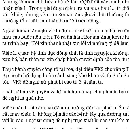
Nhưng Roman chỉ thừa nhận 3 lần. CQĐT đã xác minh như
nhận của L. Trong giai đoạn điều tra vụ án, cháu L. từ ch
sức khỏe, nhưng yêu cầu Roman Zmajkovic bồi thường thiệ
thường tổn thất tinh thần hơn 17 triệu đồng.
Ngày Roman Zmajkovic bị đưa ra xét xử, phía bị hại có đơ
như cáo buộc nêu trên. Tỏ ra ân hận, Roman Zmajkovic hứ
ta trình bày: “Tôi xin thành thật xin lỗi vì những gì đã làm
Việc L. quan hệ tình dục đồng tính là tình nguyện, không 
xấu hổ, bản thân tôi xin chấp hành quyết định của tòa đưa
Thực hành quyền công tố tại tòa, đại diện VKS cho rằng: H
Bị cáo đã lợi dụng hoàn cảnh sống khó khăn và thiếu hiểu
tội... VKS đề nghị xử phạt bị cáo từ 3-4 năm tù.
Luật sư bảo vệ quyền và lợi ích hợp pháp cho phía bị hại
đề nghị là quá nhẹ.
Việc cháu L. bị xâm hại đã ảnh hưởng đến sự phát triển tâ
rất may cháu L. không bị mắc các bệnh lây qua đường tì
với bị cáo. Luật sư cũng đề nghị trục xuất bị cáo sau khi 