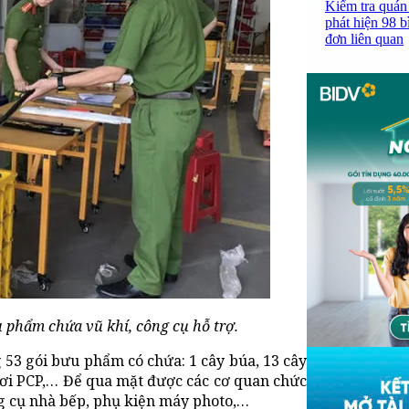
Kiểm tra quán
phát hiện 98 b
đơn liên quan
 phẩm chứa vũ khí, công cụ hỗ trợ.
 53 gói bưu phẩm có chứa: 1 cây búa, 13 cây
 hơi PCP,… Để qua mặt được các cơ quan chức
ng cụ nhà bếp, phụ kiện máy photo,…