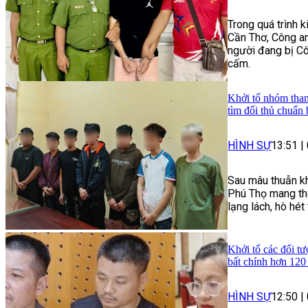
Trong quá trình 
Cần Thơ, Công an
người đang bị Cô
cấm.
Khởi tố nhóm than
tìm đối thủ chuẩn 
HÌNH SỰ
13:51
|
Sau mâu thuẫn kh
Phú Thọ mang the
lạng lách, hò hé
Khởi tố các đối tư
bất chính hơn 120
HÌNH SỰ
12:50
|