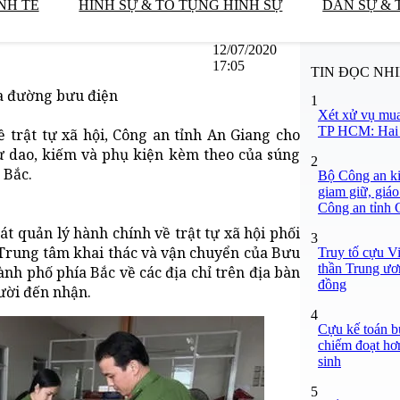
NH TẾ
HÌNH SỰ & TỐ TỤNG HÌNH SỰ
DÂN SỰ & 
12/07/2020
17:05
TIN ĐỌC NH
ua đường bưu điện
1
Xét xử vụ mua
TP HCM: Hai b
 trật tự xã hội, Công an tỉnh An Giang cho
hư dao, kiếm và phụ kiện kèm theo của súng
2
 Bắc.
Bộ Công an ki
giam giữ, giáo
Công an tỉnh
t quản lý hành chính về trật tự xã hội phối
3
 Trung tâm khai thác và vận chuyển của Bưu
Truy tố cựu V
thần Trung ươ
nh phố phía Bắc về các địa chỉ trên địa bàn
đồng
ười đến nhận.
4
Cựu kế toán bư
chiếm đoạt hơn
sinh
5