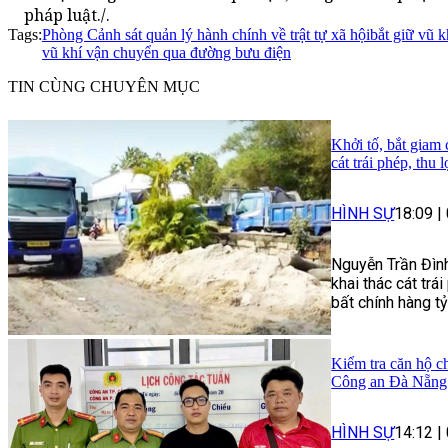
pháp luật./.
Tags:
Phòng Cảnh sát quản lý hành chính về trật tự xã hội
bắt giữ vũ k
vũ khí vận chuyển qua đường bưu điện
TIN CÙNG CHUYÊN MỤC
Khởi tố, bắt giam
cát trái phép, thu 
HÌNH SỰ
18:09
|
Nguyễn Trần Đình
khai thác cát trái
bất chính hàng t
Kiểm tra căn hộ ch
Công an Đà Nẵng 
HÌNH SỰ
14:12
|