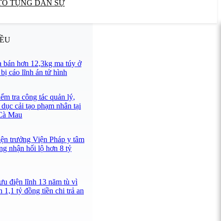
TỐ TỤNG DÂN SỰ
IỀU
 bán hơn 12,3kg ma túy ở
ị cáo lĩnh án tử hình
ểm tra công tác quản lý,
 dục cải tạo phạm nhân tại
 Cà Mau
iện trưởng Viện Pháp y tâm
ng nhận hối lộ hơn 8 tỷ
u điện lĩnh 13 năm tù vì
 1,1 tỷ đồng tiền chi trả an