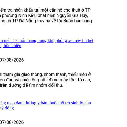
kiểm tra nhân khẩu tại một căn hộ cho thuê ở TP
 phường Ninh Kiều phát hiện Nguyễn Gia Huy,
ng an TP Đà Nẵng truy nã về tội Buôn bán hàng
h niên 17 tuổi mang hung khí, phóng xe máy hú hét
bị hỗn chiến
07/08/2026
i tham gia giao thông, nhóm thanh, thiếu niên ở
o đao và nhiều ống sắt, đi xe máy tốc độ cao,
t trên đường để tìm nhóm đối thủ.
ợng mạo danh lương y bán thuốc hỗ trợ sinh lý, thu
 tỷ đồng
07/08/2026