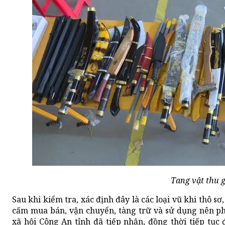
Tang vật thu g
Sau khi kiểm tra, xác định đây là các loại vũ khi thô 
cấm mua bán, vận chuyển, tàng trữ và sử dụng nên ph
xã hội Công An tỉnh đã tiếp nhận, đồng thời tiếp tục 