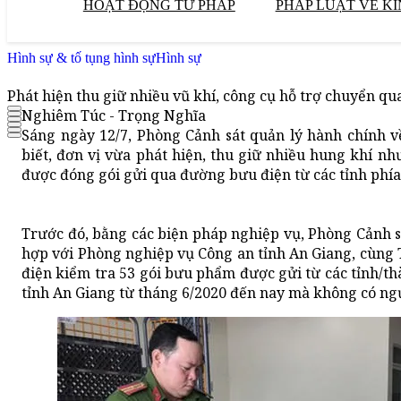
HOẠT ĐỘNG TƯ PHÁP
PHÁP LUẬT VỀ KI
Hình sự & tố tụng hình sự
Hình sự
Phát hiện thu giữ nhiều vũ khí, công cụ hỗ trợ chuyển q
Nghiêm Túc - Trọng Nghĩa
Sáng ngày 12/7, Phòng Cảnh sát quản lý hành chính về
biết, đơn vị vừa phát hiện, thu giữ nhiều hung khí n
được đóng gói gửi qua đường bưu điện từ các tỉnh phía
Trước đó, bằng các biện pháp nghiệp vụ, Phòng Cảnh sá
hợp với Phòng nghiệp vụ Công an tỉnh An Giang, cùng
điện kiểm tra 53 gói bưu phẩm được gửi từ các tỉnh/thà
tỉnh An Giang từ tháng 6/2020 đến nay mà không có ng