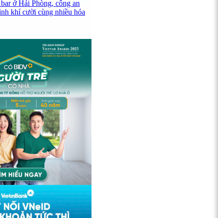
 bar ở Hải Phòng, công an
ình khí cười cùng nhiều hóa