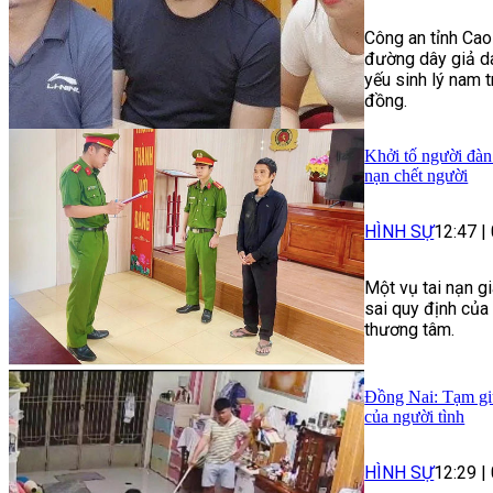
Công an tỉnh Cao
đường dây giả da
yếu sinh lý nam t
đồng.
Khởi tố người đàn
nạn chết người
HÌNH SỰ
12:47
|
Một vụ tai nạn g
sai quy định của
thương tâm.
Đồng Nai: Tạm giữ
của người tình
HÌNH SỰ
12:29
|