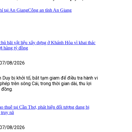
hí tại An Giang
Công an tỉnh An Giang
 chủ bãi vật liệu xây dựng ở Khánh Hòa vì khai thác
lợi hàng tỷ đồng
07/08/2026
 Duy bị khởi tố, bắt tạm giam để điều tra hành vi
 phép trên sông Cái, trong thời gian dài, thu lợi
ỷ đồng.
o thuê tại Cần Thơ, phát hiện đối tượng đang bị
truy nã
07/08/2026