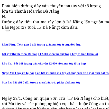
Phát hiện đường dây vận chuyển ma túy với số lượng
lớn từ Thanh Hóa vào Đà Nẵng
N.T
Đường dây tiêu thụ ma túy lớn ở Đà Nẵng lấy nguồn m
Bảo Ngọc (27 tuổi, TP Đà Nẵng) cầm đầu.
Lâm Đồng: Tóm gọn 2 đối tượng giấu ma túy trong đôi ủng
Bắt giữ thanh niên 9X mang 12.000 viên ma tuý tổng hợp đi bán kiếm lời
Lào Cai: Bắt đối tượng vận chuyển 12.000 viên ma túy tổng hợp
Nghệ An: Thấy vợ bị công an bắt vì buôn ma tuý, chồng cầm dao giải cứu bất t
Sơn La: Bắt giữ 2 đối tượng mua bán trái phép chất ma túy
Ngày 29/1, Công an quận Sơn Trà (TP Đà Nẵng) cho biết
sát Ma túy và các phòng nghiệp vụ khác thuộc Công an th