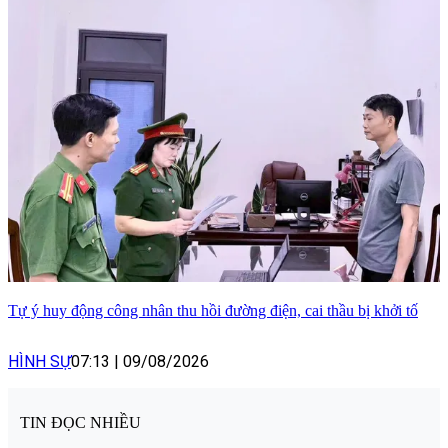
Tự ý huy động công nhân thu hồi đường điện, cai thầu bị khởi tố
HÌNH SỰ
07:13
|
09/08/2026
TIN ĐỌC NHIỀU