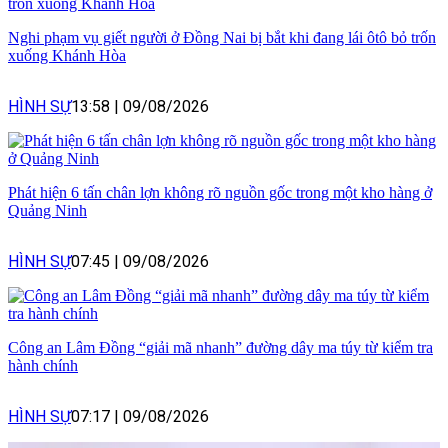
Nghi phạm vụ giết người ở Đồng Nai bị bắt khi đang lái ôtô bỏ trốn
xuống Khánh Hòa
HÌNH SỰ
13:58
|
09/08/2026
Phát hiện 6 tấn chân lợn không rõ nguồn gốc trong một kho hàng ở
Quảng Ninh
HÌNH SỰ
07:45
|
09/08/2026
Công an Lâm Đồng “giải mã nhanh” đường dây ma túy từ kiểm tra
hành chính
HÌNH SỰ
07:17
|
09/08/2026