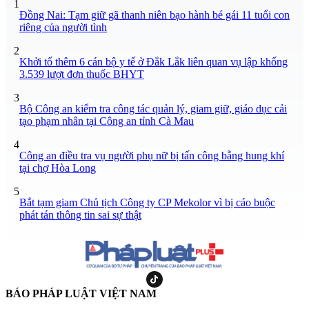
1
Đồng Nai: Tạm giữ gã thanh niên bạo hành bé gái 11 tuổi con
riêng của người tình
2
Khởi tố thêm 6 cán bộ y tế ở Đắk Lắk liên quan vụ lập khống
3.539 lượt đơn thuốc BHYT
3
Bộ Công an kiểm tra công tác quản lý, giam giữ, giáo dục cải
tạo phạm nhân tại Công an tỉnh Cà Mau
4
Công an điều tra vụ người phụ nữ bị tấn công bằng hung khí
tại chợ Hòa Long
5
Bắt tạm giam Chủ tịch Công ty CP Mekolor vì bị cáo buộc
phát tán thông tin sai sự thật
BÁO PHÁP LUẬT VIỆT NAM