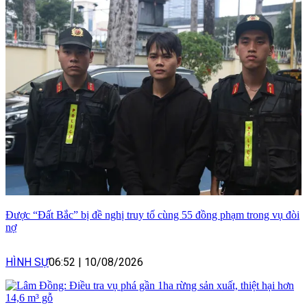
Được “Đất Bắc” bị đề nghị truy tố cùng 55 đồng phạm trong vụ đòi
nợ
HÌNH SỰ
06:52
|
10/08/2026