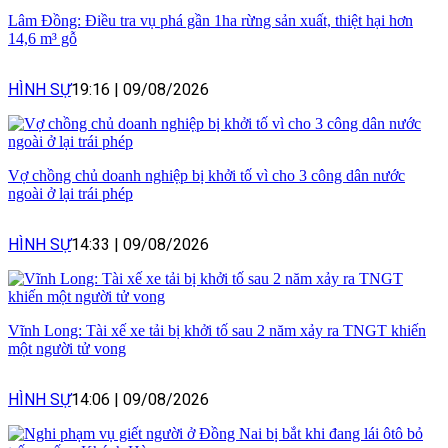
Lâm Đồng: Điều tra vụ phá gần 1ha rừng sản xuất, thiệt hại hơn
14,6 m³ gỗ
HÌNH SỰ
19:16
|
09/08/2026
Vợ chồng chủ doanh nghiệp bị khởi tố vì cho 3 công dân nước
ngoài ở lại trái phép
HÌNH SỰ
14:33
|
09/08/2026
Vĩnh Long: Tài xế xe tải bị khởi tố sau 2 năm xảy ra TNGT khiến
một người tử vong
HÌNH SỰ
14:06
|
09/08/2026