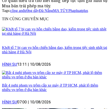
Cơ quan điều tra cho biết đang tiếp tục tạm giữ hình sự 
Mua bán trái phép ma túy.
Tags:
công an
đường dây
Đà Nẵng
MA TÚY
Phapluatplus
TIN CÙNG CHUYÊN MỤC
Khởi tố 7 bị can vụ hỗn chiến bằng dao, kiếm trong tiệc sinh nhật tại
nhà hàng ở Hà Nội
HÌNH SỰ
13:11
|
10/08/2026
Bắt 4 nghi phạm vụ trộm cắp xe máy ở TP HCM, phát lộ thêm
nhiều vụ trộm ở địa bàn khác
HÌNH SỰ
07:00
|
10/08/2026