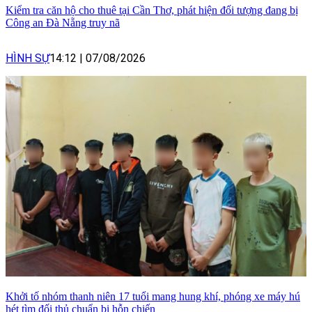
Kiểm tra căn hộ cho thuê tại Cần Thơ, phát hiện đối tượng đang bị
Công an Đà Nẵng truy nã
HÌNH SỰ
14:12
|
07/08/2026
Khởi tố nhóm thanh niên 17 tuổi mang hung khí, phóng xe máy hú
hét tìm đối thủ chuẩn bị hỗn chiến