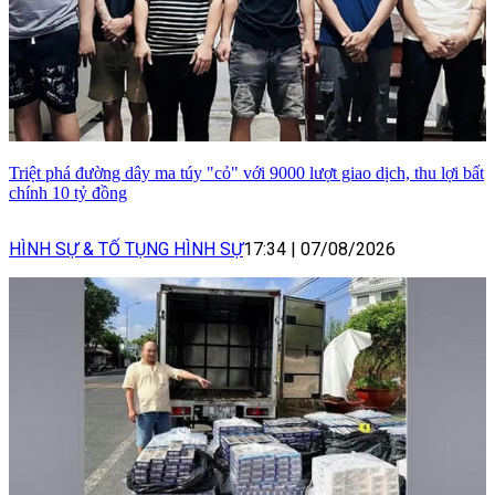
Triệt phá đường dây ma túy "cỏ" với 9000 lượt giao dịch, thu lợi bất
chính 10 tỷ đồng
HÌNH SỰ & TỐ TỤNG HÌNH SỰ
17:34
|
07/08/2026