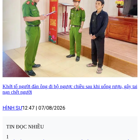
Khởi tố người đàn ông đi bộ ngược chiều sau khi uống rượu, gây tai
nạn chết người
HÌNH SỰ
12:47
|
07/08/2026
TIN ĐỌC NHIỀU
1