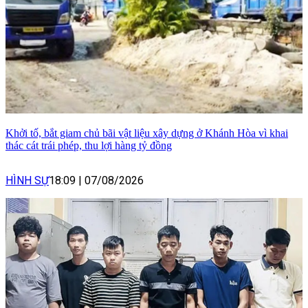
Khởi tố, bắt giam chủ bãi vật liệu xây dựng ở Khánh Hòa vì khai
thác cát trái phép, thu lợi hàng tỷ đồng
HÌNH SỰ
18:09
|
07/08/2026