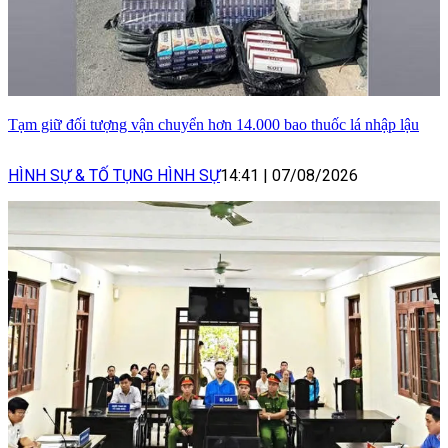
Tạm giữ đối tượng vận chuyển hơn 14.000 bao thuốc lá nhập lậu
HÌNH SỰ & TỐ TỤNG HÌNH SỰ
14:41
|
07/08/2026