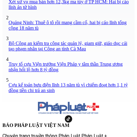
Xét xử vụ mua bán hơn 12,3kg ma túy ở TP HCM: Hai bị cáo
lĩnh án tử hình
2
Quảng Ninh: Thuê ô tô rồi mang cầm cố, hai bị cáo lĩnh tổng
cộng 18 năm tù
3
Bộ Công an kiểm tra công tác quản lý, giam giữ, giáo dục cải
tạo phạm nhân tại Công an tỉnh Cà Mau
4
Truy tố cựu Viện trưởng Viện Pháp y tâm thần Trung ương
nhận hối lộ hơn 8 tỷ đồng
5
Cựu kế toán bưu điện lĩnh 13 năm tù vì chiếm đoạt hơn 1,1 tỷ
đồng tiền chi trả an sinh
BÁO PHÁP LUẬT VIỆT NAM
Chuyên trang truyền thông Pháp Luật Pháp Luật +