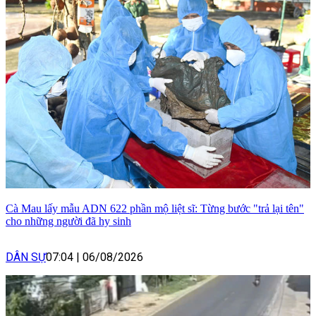
Cà Mau lấy mẫu ADN 622 phần mộ liệt sĩ: Từng bước "trả lại tên"
cho những người đã hy sinh
DÂN SỰ
07:04
|
06/08/2026