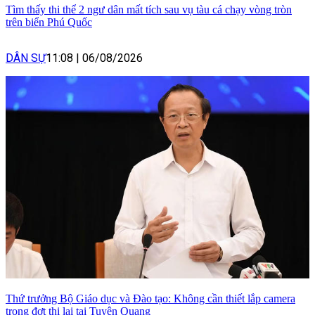
Tìm thấy thi thể 2 ngư dân mất tích sau vụ tàu cá chạy vòng tròn
trên biển Phú Quốc
DÂN SỰ
11:08
|
06/08/2026
Thứ trưởng Bộ Giáo dục và Đào tạo: Không cần thiết lắp camera
trong đợt thi lại tại Tuyên Quang