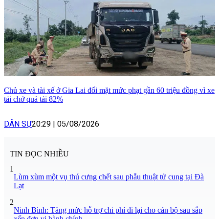
Chủ xe và tài xế ở Gia Lai đối mặt mức phạt gần 60 triệu đồng vì xe
tải chở quá tải 82%
DÂN SỰ
20:29
|
05/08/2026
TIN ĐỌC NHIỀU
1
Lùm xùm một vụ thú cưng chết sau phẫu thuật tử cung tại Đà
Lạt
2
Ninh Bình: Tăng mức hỗ trợ chi phí đi lại cho cán bộ sau sắp
xếp đơn vị hành chính