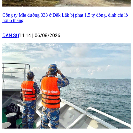
Công ty Mía đường 333 ở Đắk Lắk bị phạt 1,5 tỷ đồng, đình chỉ lò
hơi 6 tháng
DÂN SỰ
11:14
|
06/08/2026