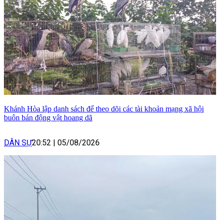
Khánh Hòa lập danh sách để theo dõi các tài khoản mạng xã hội
buôn bán động vật hoang dã
DÂN SỰ
20:52
|
05/08/2026