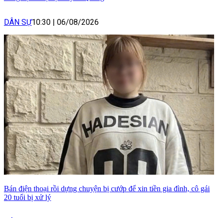
DÂN SỰ
10:30
|
06/08/2026
Bán điện thoại rồi dựng chuyện bị cướp để xin tiền gia đình, cô gái
20 tuổi bị xử lý