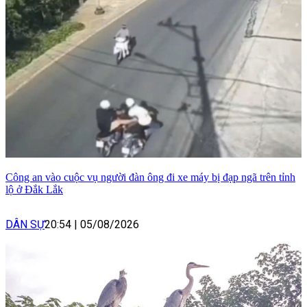
Công an vào cuộc vụ người đàn ông đi xe máy bị đạp ngã trên tỉnh
lộ ở Đắk Lắk
DÂN SỰ
20:54
|
05/08/2026