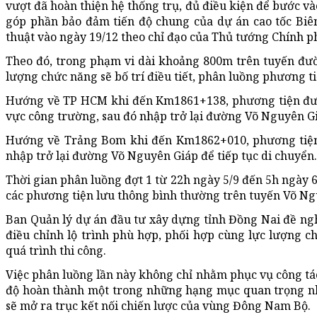
vượt đã hoàn thiện hệ thống trụ, đủ điều kiện để bước vào
góp phần bảo đảm tiến độ chung của dự án cao tốc Biê
thuật vào ngày 19/12 theo chỉ đạo của Thủ tướng Chính p
Theo đó, trong phạm vi dài khoảng 800m trên tuyến đườn
lượng chức năng sẽ bố trí điều tiết, phân luồng phương t
Hướng về TP HCM khi đến Km1861+138, phương tiện đượ
vực công trường, sau đó nhập trở lại đường Võ Nguyên Giá
Hướng về Trảng Bom khi đến Km1862+010, phương tiện s
nhập trở lại đường Võ Nguyên Giáp để tiếp tục di chuyển.
Thời gian phân luồng đợt 1 từ 22h ngày 5/9 đến 5h ngày 6
các phương tiện lưu thông bình thường trên tuyến Võ Ng
Ban Quản lý dự án đầu tư xây dựng tỉnh Đồng Nai đề ngh
điều chỉnh lộ trình phù hợp, phối hợp cùng lực lượng c
quá trình thi công.
Việc phân luồng lần này không chỉ nhằm phục vụ công tá
độ hoàn thành một trong những hạng mục quan trọng nh
sẽ mở ra trục kết nối chiến lược của vùng Đông Nam Bộ.