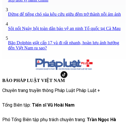
3
Đừng để tiếng chó sủa kêu cứu giữa đêm trở thành nỗi ám ảnh
4
Sôi nổi Ngày hội toàn dân bảo vệ an ninh Tổ quốc tại Cà Mau
5
Bão Dolphin giật cấp 17 và đi rất nhanh, hoàn lưu ảnh hưởng
đến Việt Nam ra sao?
BÁO PHÁP LUẬT VIỆT NAM
Chuyên trang truyền thông Pháp Luật Pháp Luật +
Tổng Biên tập:
Tiến sĩ Vũ Hoài Nam
Phó Tổng Biên tập phụ trách chuyên trang:
Trần Ngọc Hà