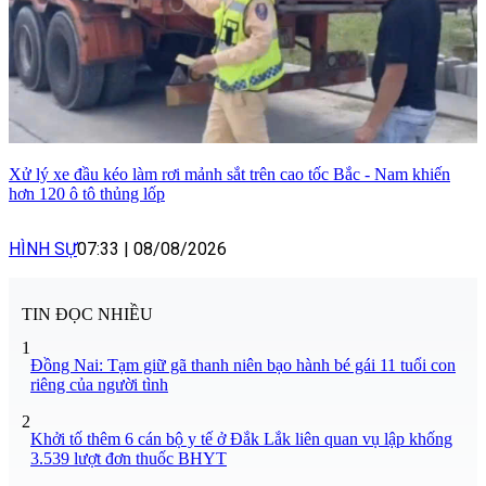
Xử lý xe đầu kéo làm rơi mảnh sắt trên cao tốc Bắc - Nam khiến
hơn 120 ô tô thủng lốp
HÌNH SỰ
07:33
|
08/08/2026
TIN ĐỌC NHIỀU
1
Đồng Nai: Tạm giữ gã thanh niên bạo hành bé gái 11 tuổi con
riêng của người tình
2
Khởi tố thêm 6 cán bộ y tế ở Đắk Lắk liên quan vụ lập khống
3.539 lượt đơn thuốc BHYT