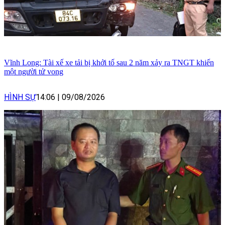
Vĩnh Long: Tài xế xe tải bị khởi tố sau 2 năm xảy ra TNGT khiến
một người tử vong
HÌNH SỰ
14:06
|
09/08/2026