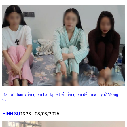
Ba nữ nhân viên quán bar bị bắt vì liên quan đến ma túy ở Móng
Cái
HÌNH SỰ
13:23
|
08/08/2026