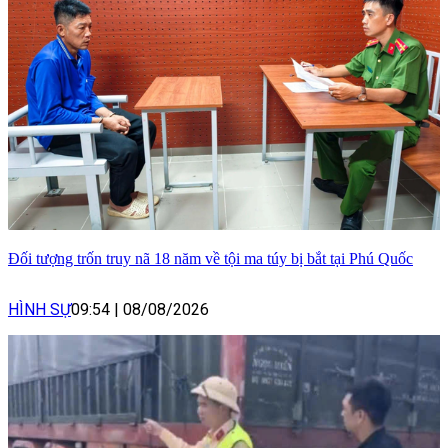
Đối tượng trốn truy nã 18 năm về tội ma túy bị bắt tại Phú Quốc
HÌNH SỰ
09:54
|
08/08/2026