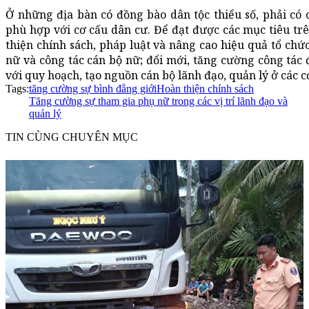
Ở những địa bàn có đồng bào dân tộc thiểu số, phải có c
phù hợp với cơ cấu dân cư. Để đạt được các mục tiêu trê
thiện chính sách, pháp luật và nâng cao hiệu quả tổ chức
nữ và công tác cán bộ nữ; đổi mới, tăng cường công tác 
với quy hoạch, tạo nguồn cán bộ lãnh đạo, quản lý ở các 
Tags:
tăng cường sự bình đẳng giới
Hoàn thiện chính sách
Tăng cường sự tham gia phụ nữ trong các vị trí lãnh đạo và
quản lý
TIN CÙNG CHUYÊN MỤC