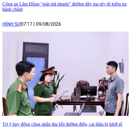
Công an Lâm Đồng “giải mã nhanh” đường dây ma túy từ kiểm tra
hành chính
HÌNH SỰ
07:17
|
09/08/2026
Tự ý huy động công nhân thu hồi đường điện, cai thầu bị khởi tố