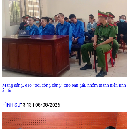
Mang súng, dao "đòi công bằng" cho bạn gái, nhóm thanh niên lĩnh
án tù
HÌNH SỰ
13:13
|
08/08/2026