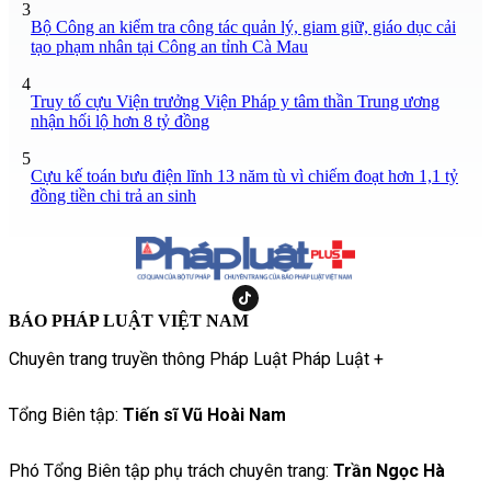
3
Bộ Công an kiểm tra công tác quản lý, giam giữ, giáo dục cải
tạo phạm nhân tại Công an tỉnh Cà Mau
4
Truy tố cựu Viện trưởng Viện Pháp y tâm thần Trung ương
nhận hối lộ hơn 8 tỷ đồng
5
Cựu kế toán bưu điện lĩnh 13 năm tù vì chiếm đoạt hơn 1,1 tỷ
đồng tiền chi trả an sinh
BÁO PHÁP LUẬT VIỆT NAM
Chuyên trang truyền thông Pháp Luật Pháp Luật +
Tổng Biên tập:
Tiến sĩ Vũ Hoài Nam
Phó Tổng Biên tập phụ trách chuyên trang:
Trần Ngọc Hà