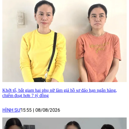
Khởi tố, bắt giam hai phụ nữ làm giả hồ sơ đáo hạn ngân hàng,
chiếm đoạt hơn 7 tỷ đồng
HÌNH SỰ
15:55
|
08/08/2026