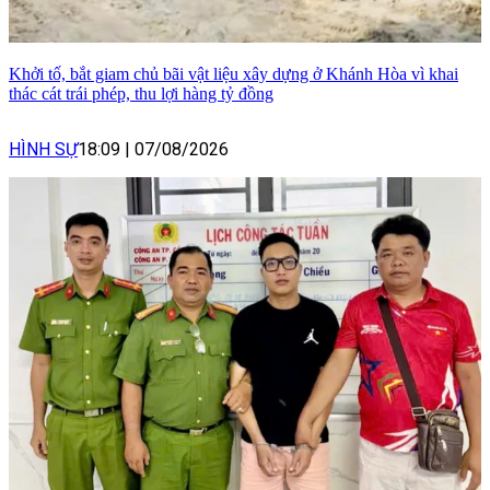
Khởi tố, bắt giam chủ bãi vật liệu xây dựng ở Khánh Hòa vì khai
thác cát trái phép, thu lợi hàng tỷ đồng
HÌNH SỰ
18:09
|
07/08/2026