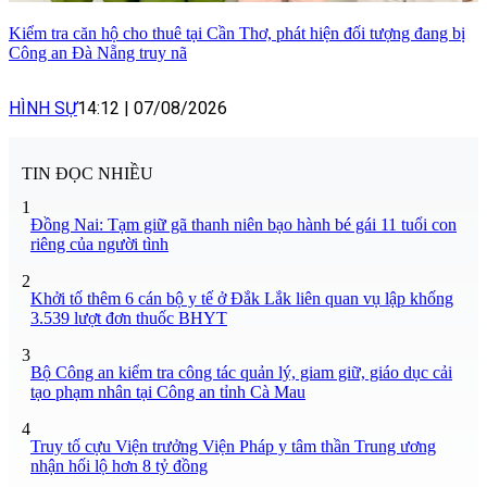
Kiểm tra căn hộ cho thuê tại Cần Thơ, phát hiện đối tượng đang bị
Công an Đà Nẵng truy nã
HÌNH SỰ
14:12
|
07/08/2026
TIN ĐỌC NHIỀU
1
Đồng Nai: Tạm giữ gã thanh niên bạo hành bé gái 11 tuổi con
riêng của người tình
2
Khởi tố thêm 6 cán bộ y tế ở Đắk Lắk liên quan vụ lập khống
3.539 lượt đơn thuốc BHYT
3
Bộ Công an kiểm tra công tác quản lý, giam giữ, giáo dục cải
tạo phạm nhân tại Công an tỉnh Cà Mau
4
Truy tố cựu Viện trưởng Viện Pháp y tâm thần Trung ương
nhận hối lộ hơn 8 tỷ đồng