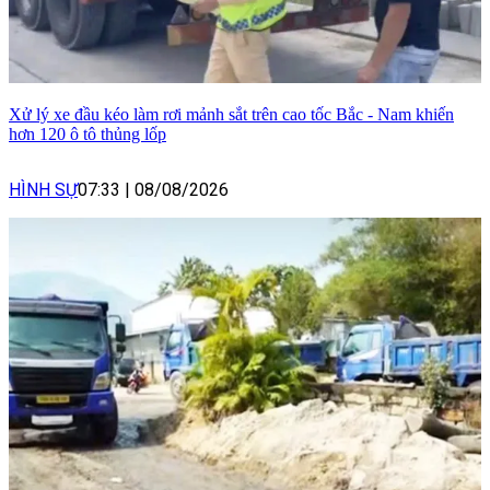
Xử lý xe đầu kéo làm rơi mảnh sắt trên cao tốc Bắc - Nam khiến
hơn 120 ô tô thủng lốp
HÌNH SỰ
07:33
|
08/08/2026