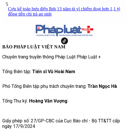
5
Cựu kế toán bưu điện lĩnh 13 năm tù vì chiếm đoạt hơn 1,1 tỷ
đồng tiền chi trả an sinh
BÁO PHÁP LUẬT VIỆT NAM
Chuyên trang truyền thông Pháp Luật Pháp Luật +
Tổng Biên tập:
Tiến sĩ Vũ Hoài Nam
Phó Tổng Biên tập phụ trách chuyên trang:
Trần Ngọc Hà
Tổng Thư ký:
Hoàng Văn Vượng
Giấy phép số: 27/GP-CBC của Cục Báo chí - Bộ TT&TT cấp
ngày 17/9/2024