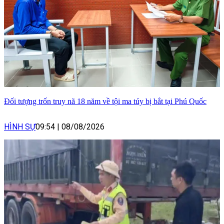
Đối tượng trốn truy nã 18 năm về tội ma túy bị bắt tại Phú Quốc
HÌNH SỰ
09:54
|
08/08/2026