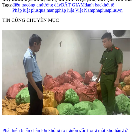
Tags:
điều tra
công an
đường dây
BẮT GIAM
đánh bạc
khởi tố
Pháp luật plus
qua mạng
pháp luật Việt Nam
phapluatplus.vn
TIN CÙNG CHUYÊN MỤC
Phát hiện 6 tấn chân lợn không rõ nguồn gốc trong một kho hàng ở