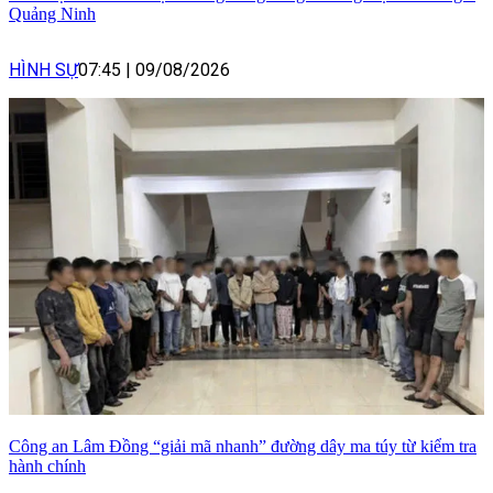
Quảng Ninh
HÌNH SỰ
07:45
|
09/08/2026
Công an Lâm Đồng “giải mã nhanh” đường dây ma túy từ kiểm tra
hành chính