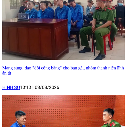
Mang súng, dao "đòi công bằng" cho bạn gái, nhóm thanh niên lĩnh
án tù
HÌNH SỰ
13:13
|
08/08/2026