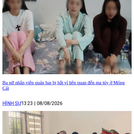
Ba nữ nhân viên quán bar bị bắt vì liên quan đến ma túy ở Móng
Cái
HÌNH SỰ
13:23
|
08/08/2026