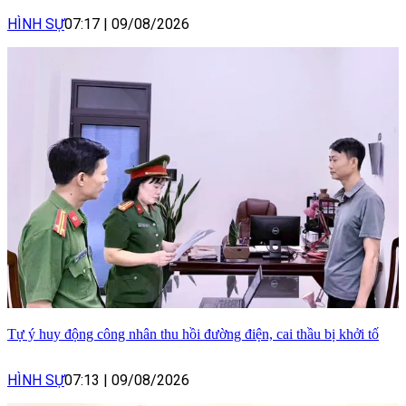
HÌNH SỰ
07:17
|
09/08/2026
Tự ý huy động công nhân thu hồi đường điện, cai thầu bị khởi tố
HÌNH SỰ
07:13
|
09/08/2026