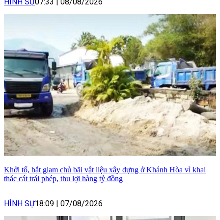
HÌNH SỰ
07:33
|
08/08/2026
Khởi tố, bắt giam chủ bãi vật liệu xây dựng ở Khánh Hòa vì khai
thác cát trái phép, thu lợi hàng tỷ đồng
HÌNH SỰ
18:09
|
07/08/2026