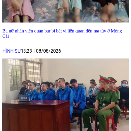
Ba nữ nhân viên quán bar bị bắt vì liên quan đến ma túy ở Móng
Cái
HÌNH SỰ
13:23
|
08/08/2026