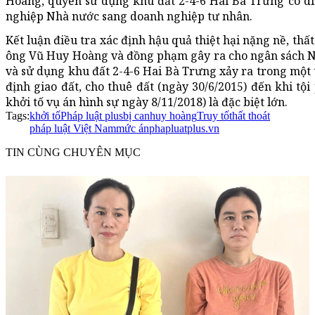
Hoàng, quyền sử dụng khu đất 2-4-6 Hai Bà Trưng có di
nghiệp Nhà nước sang doanh nghiệp tư nhân.
Kết luận điều tra xác định hậu quả thiệt hại nặng nề, thấ
ông Vũ Huy Hoàng và đồng phạm gây ra cho ngân sách Nh
và sử dụng khu đất 2-4-6 Hai Bà Trưng xảy ra trong một 
định giao đất, cho thuê đất (ngày 30/6/2015) đến khi tộ
khởi tố vụ án hình sự ngày 8/11/2018) là đặc biệt lớn.
Tags:
khởi tố
Pháp luật plus
bị can
huy hoàng
Truy tố
thất thoát
pháp luật Việt Nam
mức án
phapluatplus.vn
TIN CÙNG CHUYÊN MỤC