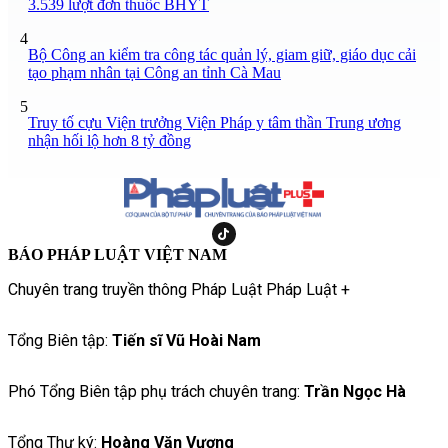
3.539 lượt đơn thuốc BHYT
4
Bộ Công an kiểm tra công tác quản lý, giam giữ, giáo dục cải
tạo phạm nhân tại Công an tỉnh Cà Mau
5
Truy tố cựu Viện trưởng Viện Pháp y tâm thần Trung ương
nhận hối lộ hơn 8 tỷ đồng
BÁO PHÁP LUẬT VIỆT NAM
Chuyên trang truyền thông Pháp Luật Pháp Luật +
Tổng Biên tập:
Tiến sĩ Vũ Hoài Nam
Phó Tổng Biên tập phụ trách chuyên trang:
Trần Ngọc Hà
Tổng Thư ký:
Hoàng Văn Vượng