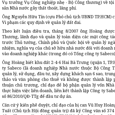
Vụ trưởng Vụ Công nghiệp nhẹ - Bộ Công thương) về tội 
sản Nhà nước gây thất thoát, lãng phí.
Ông Nguyễn Hữu Tín (cựu Phó chủ tịch UBND TP.HCM) cùn
Vi phạm các quy định về quản lý đất đai.
Theo kết luận điều tra, tháng 8/2007 ông Hoàng đượ
Thương, lãnh đạo và quản lý toàn diện các mặt công t
trước Thủ tướng, Chính phủ và Quốc hội về quản lý ng
nhiệm, nghĩa vụ của chủ sở hữu nhà nước đối với doanh
vào doanh nghiệp khác (trong đó có Tổng công ty Sabeco)
Ông Hoàng biết khu đất 2-4-6 Hai Bà Trưng (quận 1, TP
ty Sabeco (là doanh nghiệp Nhà nước thuộc Bộ Công 
quản lý, sử dụng, đầu tư, xây dựng khách sạn 6 sao, trun
thảo và văn phòng cho thuê và không được thành lập 
thuận chủ trương, chỉ đạo để bộ phận quản lý vốn Nhà 
thực hiện việc liên doanh, liên kết thành lập Công ty Sab
số 86/2010/QĐ-TTg để đầu tư dự án.
Căn cứ ý kiến phê duyệt, chỉ đạo của bị can Vũ Huy Hoàn
Tuất (Chủ tịch Hội đồng quản trị) đã ký Công văn số 37