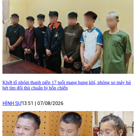
Khởi tố nhóm thanh niên 17 tuổi mang hung khí, phóng xe máy hú
hét tìm đối thủ chuẩn bị hỗn chiến
HÌNH SỰ
13:51
|
07/08/2026