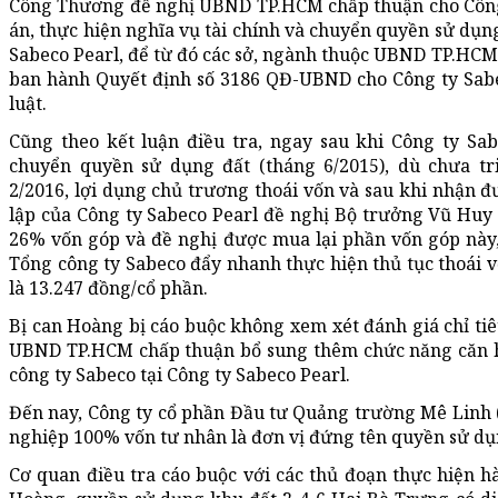
Công Thương đề nghị UBND TP.HCM chấp thuận cho Công 
án, thực hiện nghĩa vụ tài chính và chuyển quyền sử dụn
Sabeco Pearl, để từ đó các sở, ngành thuộc UBND TP.HC
ban hành Quyết định số 3186 QĐ-UBND cho Công ty Sabec
luật.
Cũng theo kết luận điều tra, ngay sau khi Công ty Sa
chuyển quyền sử dụng đất (tháng 6/2015), dù chưa t
2/2016, lợi dụng chủ trương thoái vốn và sau khi nhận 
lập của Công ty Sabeco Pearl đề nghị Bộ trưởng Vũ Huy
26% vốn góp và đề nghị được mua lại phần vốn góp này,
Tổng công ty Sabeco đẩy nhanh thực hiện thủ tục thoái v
là 13.247 đồng/cổ phần.
Bị can Hoàng bị cáo buộc không xem xét đánh giá chỉ tiê
UBND TP.HCM chấp thuận bổ sung thêm chức năng căn hộ
công ty Sabeco tại Công ty Sabeco Pearl.
Đến nay, Công ty cổ phần Đầu tư Quảng trường Mê Linh (t
nghiệp 100% vốn tư nhân là đơn vị đứng tên quyền sử dụ
Cơ quan điều tra cáo buộc với các thủ đoạn thực hiện 