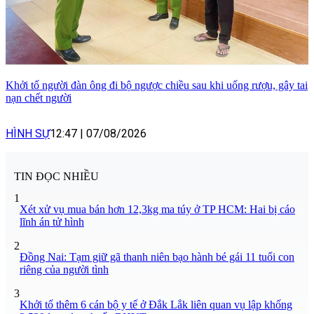
Khởi tố người đàn ông đi bộ ngược chiều sau khi uống rượu, gây tai
nạn chết người
HÌNH SỰ
12:47
|
07/08/2026
TIN ĐỌC NHIỀU
1
Xét xử vụ mua bán hơn 12,3kg ma túy ở TP HCM: Hai bị cáo
lĩnh án tử hình
2
Đồng Nai: Tạm giữ gã thanh niên bạo hành bé gái 11 tuổi con
riêng của người tình
3
Khởi tố thêm 6 cán bộ y tế ở Đắk Lắk liên quan vụ lập khống