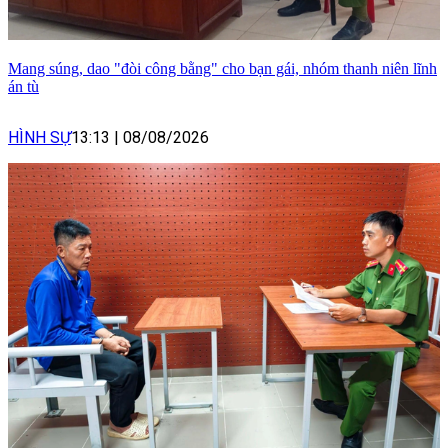
Mang súng, dao "đòi công bằng" cho bạn gái, nhóm thanh niên lĩnh
án tù
HÌNH SỰ
13:13
|
08/08/2026