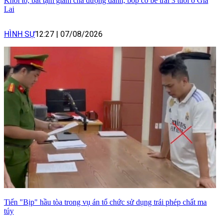
Khởi tố, bắt tạm giam cha dượng đánh, bóp cổ bé trai 3 tuổi ở Gia
Lai
HÌNH SỰ
12:27
|
07/08/2026
Tiến "Bịp" hầu tòa trong vụ án tổ chức sử dụng trái phép chất ma
túy