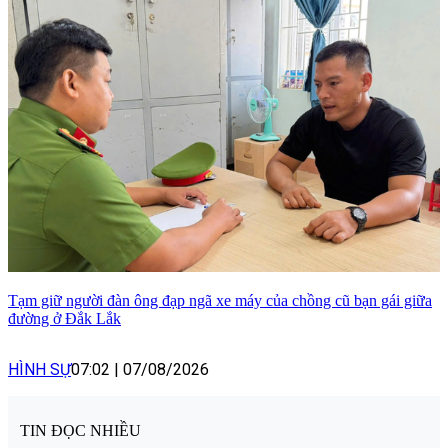
Tạm giữ người đàn ông đạp ngã xe máy của chồng cũ bạn gái giữa
đường ở Đắk Lắk
HÌNH SỰ
07:02
|
07/08/2026
TIN ĐỌC NHIỀU