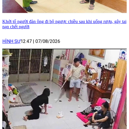
Khởi tố người đàn ông đi bộ ngược chiều sau khi uống rượu, gây tai
nạn chết người
HÌNH SỰ
12:47
|
07/08/2026