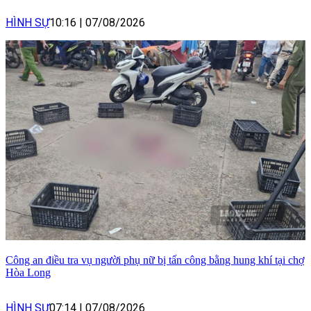
HÌNH SỰ
10:16
|
07/08/2026
Công an điều tra vụ người phụ nữ bị tấn công bằng hung khí tại chợ
Hòa Long
HÌNH SỰ
07:14
|
07/08/2026