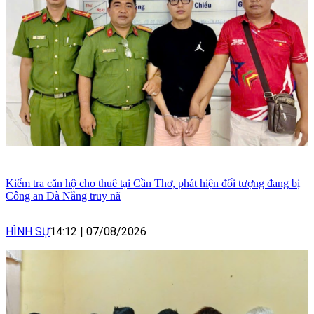
Kiểm tra căn hộ cho thuê tại Cần Thơ, phát hiện đối tượng đang bị
Công an Đà Nẵng truy nã
HÌNH SỰ
14:12
|
07/08/2026