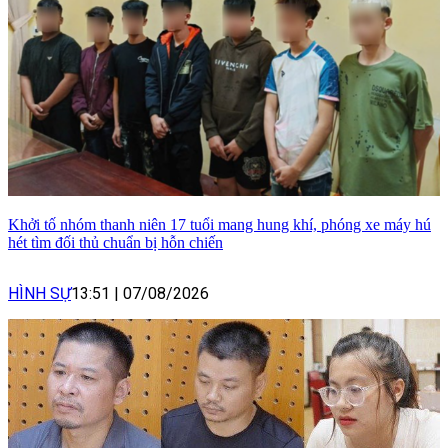
Khởi tố nhóm thanh niên 17 tuổi mang hung khí, phóng xe máy hú
hét tìm đối thủ chuẩn bị hỗn chiến
HÌNH SỰ
13:51
|
07/08/2026