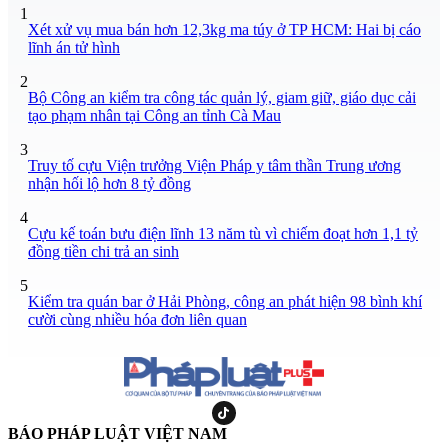
1
Xét xử vụ mua bán hơn 12,3kg ma túy ở TP HCM: Hai bị cáo
lĩnh án tử hình
2
Bộ Công an kiểm tra công tác quản lý, giam giữ, giáo dục cải
tạo phạm nhân tại Công an tỉnh Cà Mau
3
Truy tố cựu Viện trưởng Viện Pháp y tâm thần Trung ương
nhận hối lộ hơn 8 tỷ đồng
4
Cựu kế toán bưu điện lĩnh 13 năm tù vì chiếm đoạt hơn 1,1 tỷ
đồng tiền chi trả an sinh
5
Kiểm tra quán bar ở Hải Phòng, công an phát hiện 98 bình khí
cười cùng nhiều hóa đơn liên quan
BÁO PHÁP LUẬT VIỆT NAM