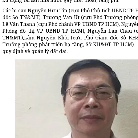
xử dụng tài sản nhà nước gây thất thoát, lãng phí.
Các bị can Nguyễn Hữu Tín (cựu Phó Chủ tịch UBND TP 
đốc Sở TN&MT), Trương Văn Út (cựu Phó Trưởng phòng
Lê Văn Thanh (cựu Phó chánh VP UBND TP HCM), Nguyễ
Phòng đô thị VP UBND TP HCM), Nguyễn Lan Châu (
TN&MT),Lâm Nguyên Khôi (cựu Phó Giám đốc Sở KH&
Trưởng phòng phát triển hạ tầng, Sở KH&ĐT TP HCM) – b
quy định về quản lý đất đai.