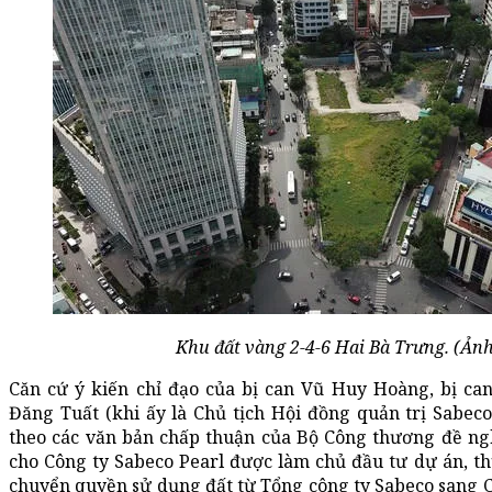
Khu đất vàng 2-4-6 Hai Bà Trưng. (Ản
Căn cứ ý kiến chỉ đạo của bị can Vũ Huy Hoàng, bị ca
Đăng Tuất (khi ấy là Chủ tịch Hội đồng quản trị Sabec
theo các văn bản chấp thuận của Bộ Công thương đề 
cho Công ty Sabeco Pearl được làm chủ đầu tư dự án, th
chuyển quyền sử dụng đất từ Tổng công ty Sabeco sang C