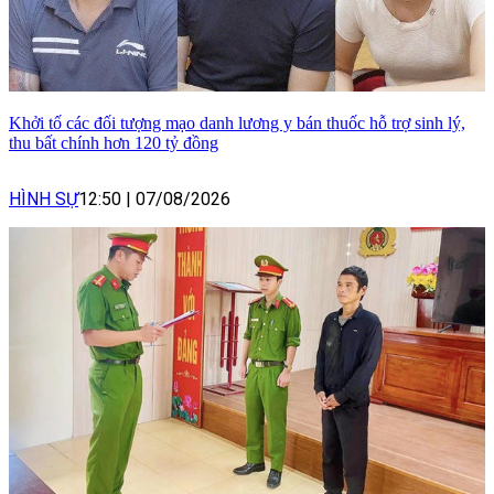
Khởi tố các đối tượng mạo danh lương y bán thuốc hỗ trợ sinh lý,
thu bất chính hơn 120 tỷ đồng
HÌNH SỰ
12:50
|
07/08/2026