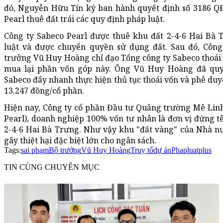
đó, Nguyễn Hữu Tín ký ban hành quyết định số 3186 Q
Pearl thuê đất trái các quy định pháp luật.
Công ty Sabeco Pearl được thuê khu đất 2-4-6 Hai Bà 
luật và được chuyển quyền sử dụng đất. Sau đó, Công
trưởng Vũ Huy Hoàng chỉ đạo Tổng công ty Sabeco thoái
mua lại phần vốn góp này. Ông Vũ Huy Hoàng đã quyế
Sabeco đẩy nhanh thực hiện thủ tục thoái vốn và phê duyệ
13.247 đồng/cổ phần.
Hiện nay, Công ty cổ phần Đầu tư Quảng trường Mê Linh 
Pearl), doanh nghiệp 100% vốn tư nhân là đơn vị đứng t
2-4-6 Hai Bà Trưng. Như vậy khu "đất vàng" của Nhà nư
gây thiệt hại đặc biệt lớn cho ngân sách.
Tags:
sai phạm
Bộ trưởng
Vũ Huy Hoàng
Truy tố
dự án
Phapluatplus
TIN CÙNG CHUYÊN MỤC