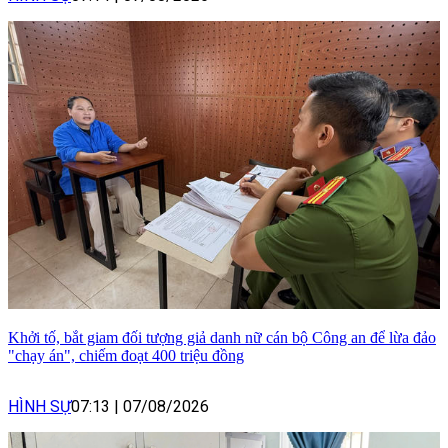
Khởi tố, bắt giam đối tượng giả danh nữ cán bộ Công an để lừa đảo
"chạy án", chiếm đoạt 400 triệu đồng
HÌNH SỰ
07:13
|
07/08/2026