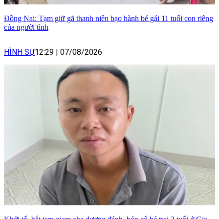
Đồng Nai: Tạm giữ gã thanh niên bạo hành bé gái 11 tuổi con riêng
của người tình
HÌNH SỰ
12:29
|
07/08/2026