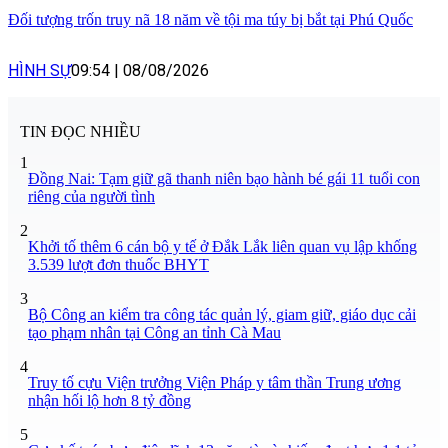
Đối tượng trốn truy nã 18 năm về tội ma túy bị bắt tại Phú Quốc
HÌNH SỰ
09:54
|
08/08/2026
TIN ĐỌC NHIỀU
1
Đồng Nai: Tạm giữ gã thanh niên bạo hành bé gái 11 tuổi con
riêng của người tình
2
Khởi tố thêm 6 cán bộ y tế ở Đắk Lắk liên quan vụ lập khống
3.539 lượt đơn thuốc BHYT
3
Bộ Công an kiểm tra công tác quản lý, giam giữ, giáo dục cải
tạo phạm nhân tại Công an tỉnh Cà Mau
4
Truy tố cựu Viện trưởng Viện Pháp y tâm thần Trung ương
nhận hối lộ hơn 8 tỷ đồng
5