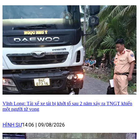
Vĩnh Long: Tài xế xe tải bị khởi tố sau 2 năm xảy ra TNGT khiến
một người tử vong
HÌNH SỰ
14:06
|
09/08/2026