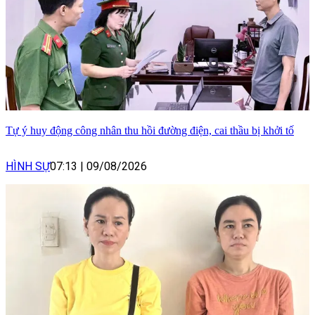
Tự ý huy động công nhân thu hồi đường điện, cai thầu bị khởi tố
HÌNH SỰ
07:13
|
09/08/2026