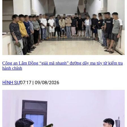
Công an Lâm Đồng “giải mã nhanh” đường dây ma túy từ kiểm tra
hành chính
HÌNH SỰ
07:17
|
09/08/2026