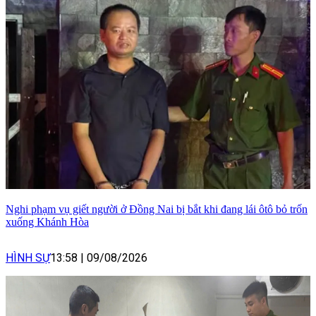
Nghi phạm vụ giết người ở Đồng Nai bị bắt khi đang lái ôtô bỏ trốn
xuống Khánh Hòa
HÌNH SỰ
13:58
|
09/08/2026