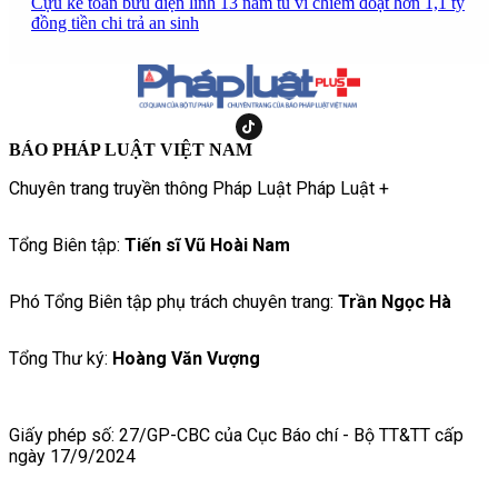
Cựu kế toán bưu điện lĩnh 13 năm tù vì chiếm đoạt hơn 1,1 tỷ
đồng tiền chi trả an sinh
BÁO PHÁP LUẬT VIỆT NAM
Chuyên trang truyền thông Pháp Luật Pháp Luật +
Tổng Biên tập:
Tiến sĩ Vũ Hoài Nam
Phó Tổng Biên tập phụ trách chuyên trang:
Trần Ngọc Hà
Tổng Thư ký:
Hoàng Văn Vượng
Giấy phép số: 27/GP-CBC của Cục Báo chí - Bộ TT&TT cấp
ngày 17/9/2024