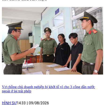
Vợ chồng chủ doanh nghiệp bị khởi tố vì cho 3 công dân nước
ngoài ở lại trái phép
HÌNH SỰ
14:33
|
09/08/2026