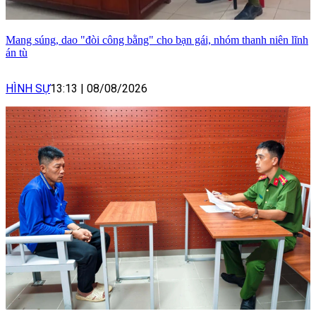
Mang súng, dao "đòi công bằng" cho bạn gái, nhóm thanh niên lĩnh
án tù
HÌNH SỰ
13:13
|
08/08/2026