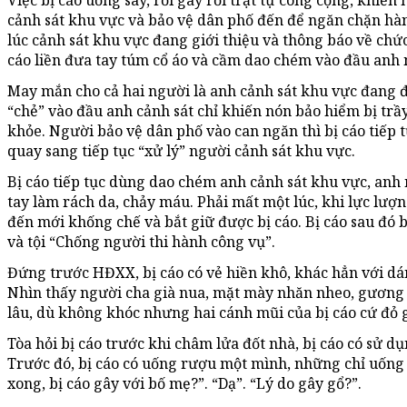
Việc bị cáo uống say, rồi gây rối trật tự công cộng, khiến
cảnh sát khu vực và bảo vệ dân phố đến để ngăn chặn hàn
lúc cảnh sát khu vực đang giới thiệu và thông báo về chức
cáo liền đưa tay túm cổ áo và cầm dao chém vào đầu anh 
May mắn cho cả hai người là anh cảnh sát khu vực đang đ
“chẻ” vào đầu anh cảnh sát chỉ khiến nón bảo hiểm bị t
khỏe. Người bảo vệ dân phố vào can ngăn thì bị cáo tiếp t
quay sang tiếp tục “xử lý” người cảnh sát khu vực.
Bị cáo tiếp tục dùng dao chém anh cảnh sát khu vực, anh 
tay làm rách da, chảy máu. Phải mất một lúc, khi lực lư
đến mới khống chế và bắt giữ được bị cáo. Bị cáo sau đó bị
và tội “Chống người thi hành công vụ”.
Đứng trước HĐXX, bị cáo có vẻ hiền khô, khác hẳn với dán
Nhìn thấy người cha già nua, mặt mày nhăn nheo, gương 
lâu, dù không khóc nhưng hai cánh mũi của bị cáo cứ đỏ 
Tòa hỏi bị cáo trước khi châm lửa đốt nhà, bị cáo có sử dụ
Trước đó, bị cáo có uống rượu một mình, những chỉ uống và
xong, bị cáo gây với bố mẹ?”. “Dạ”. “Lý do gây gổ?”.