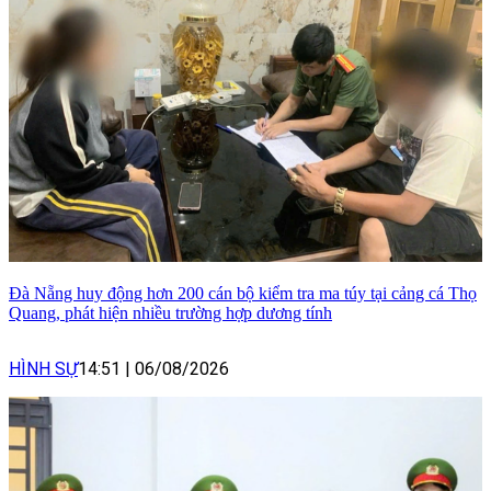
Đà Nẵng huy động hơn 200 cán bộ kiểm tra ma túy tại cảng cá Thọ
Quang, phát hiện nhiều trường hợp dương tính
HÌNH SỰ
14:51
|
06/08/2026