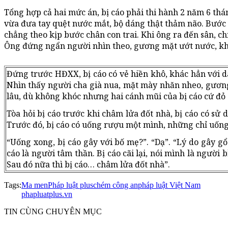
Tổng hợp cả hai mức án, bị cáo phải thi hành 2 năm 6 tháng
vừa đưa tay quệt nước mắt, bộ dáng thật thảm não. Bước
chẳng theo kịp bước chân con trai. Khi ông ra đến sân, c
Ông đứng ngẩn người nhìn theo, gương mặt ướt nước, k
Đứng trước HĐXX, bị cáo có vẻ hiền khô, khác hẳn với dá
Nhìn thấy người cha già nua, mặt mày nhăn nheo, gươn
lâu, dù không khóc nhưng hai cánh mũi của bị cáo cứ đỏ
Tòa hỏi bị cáo trước khi châm lửa đốt nhà, bị cáo có sử 
Trước đó, bị cáo có uống rượu một mình, những chỉ uống v
“Uống xong, bị cáo gây với bố mẹ?”. “Dạ”. “Lý do gây gổ?
cáo là người tâm thần. Bị cáo cãi lại, nói mình là người
Sau đó nữa thì bị cáo… châm lửa đốt nhà”.
Tags:
Ma men
Pháp luật plus
chém công an
pháp luật Việt Nam
phapluatplus.vn
TIN CÙNG CHUYÊN MỤC