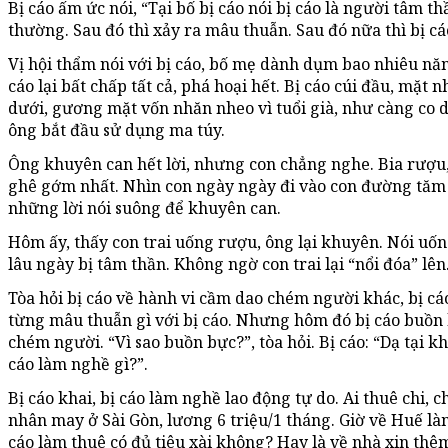
Bị cáo ấm ức nói, “Tại bố bị cáo nói bị cáo là người tâm thầ
thường. Sau đó thì xảy ra mâu thuẫn. Sau đó nữa thì bị c
Vị hội thẩm nói với bị cáo, bố mẹ dành dụm bao nhiêu năm
cáo lại bất chấp tất cả, phá hoại hết. Bị cáo cúi đầu, mặt n
dưới, gương mặt vốn nhăn nheo vì tuổi già, như càng co d
ông bắt đầu sử dụng ma túy.
Ông khuyên can hết lời, nhưng con chẳng nghe. Bia rượu,
ghê gớm nhất. Nhìn con ngày ngày đi vào con đường tăm t
những lời nói suông để khuyên can.
Hôm ấy, thấy con trai uống rượu, ông lại khuyên. Nói uốn
lâu ngày bị tâm thần. Không ngờ con trai lại “nổi đóa” lên
Tòa hỏi bị cáo về hành vi cầm dao chém người khác, bị c
từng mâu thuẫn gì với bị cáo. Nhưng hôm đó bị cáo buồn 
chém người. “Vì sao buồn bực?”, tòa hỏi. Bị cáo: “Dạ tại k
cáo làm nghề gì?”.
Bị cáo khai, bị cáo làm nghề lao động tự do. Ai thuê chi, 
nhân may ở Sài Gòn, lương 6 triệu/1 tháng. Giờ về Huế l
cáo làm thuê có đủ tiêu xài không? Hay là về nhà xin thêm