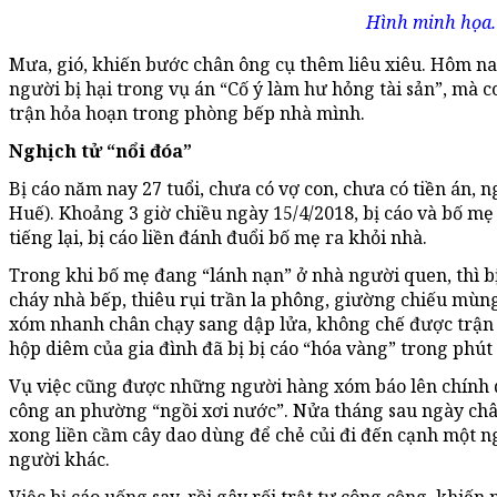
Hình minh họa.
Mưa, gió, khiến bước chân ông cụ thêm liêu xiêu. Hôm nay
người bị hại trong vụ án “Cố ý làm hư hỏng tài sản”, mà co
trận hỏa hoạn trong phòng bếp nhà mình.
Nghịch tử “nổi đóa”
Bị cáo năm nay 27 tuổi, chưa có vợ con, chưa có tiền án, 
Huế). Khoảng 3 giờ chiều ngày 15/4/2018, bị cáo và bố mẹ 
tiếng lại, bị cáo liền đánh đuổi bố mẹ ra khỏi nhà.
Trong khi bố mẹ đang “lánh nạn” ở nhà người quen, thì b
cháy nhà bếp, thiêu rụi trần la phông, giường chiếu mù
xóm nhanh chân chạy sang dập lửa, không chế được trận
hộp diêm của gia đình đã bị bị cáo “hóa vàng” trong phút
Vụ việc cũng được những người hàng xóm báo lên chính 
công an phường “ngồi xơi nước”. Nửa tháng sau ngày châm
xong liền cầm cây dao dùng để chẻ củi đi đến cạnh một n
người khác.