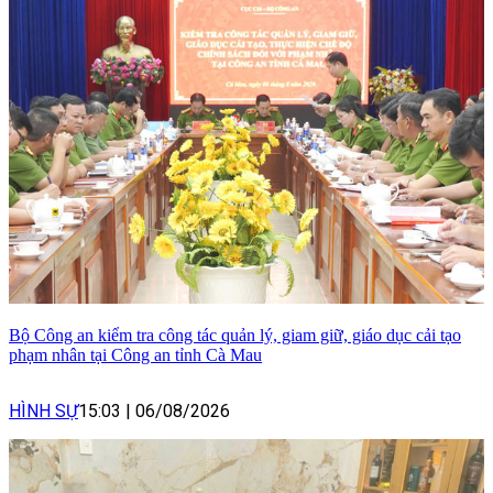
Bộ Công an kiểm tra công tác quản lý, giam giữ, giáo dục cải tạo
phạm nhân tại Công an tỉnh Cà Mau
HÌNH SỰ
15:03
|
06/08/2026