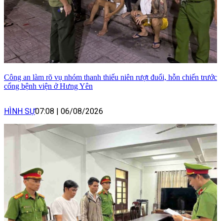
Công an làm rõ vụ nhóm thanh thiếu niên rượt đuổi, hỗn chiến trước
cổng bệnh viện ở Hưng Yên
HÌNH SỰ
07:08
|
06/08/2026