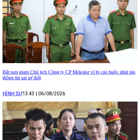
Bắt tạm giam Chủ tịch Công ty CP Mekolor vì bị cáo buộc phát tán
thông tin sai sự thật
HÌNH SỰ
13:43
|
06/08/2026