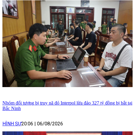
Nhóm đối tượng bị truy nã đỏ Interpol lừa đảo 327 tỷ đồng bị bắt tại
Bắc Ninh
HÌNH SỰ
20:06
|
06/08/2026