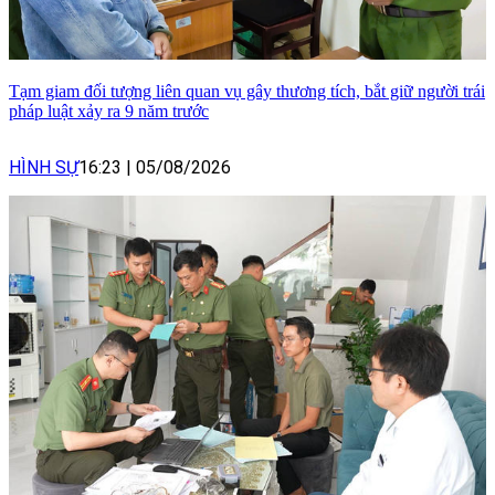
Tạm giam đối tượng liên quan vụ gây thương tích, bắt giữ người trái
pháp luật xảy ra 9 năm trước
HÌNH SỰ
16:23
|
05/08/2026