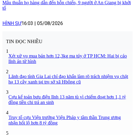
Mâu thuẫn họ hàng dẫn đến hỗn chiến, 9 người ở An Giang bị khởi
tố
HÌNH SỰ
16:03
|
05/08/2026
TIN ĐỌC NHIỀU
1
Xét xử vụ mua bán hơn 12,3kg ma túy ở TP HCM: Hai bị cáo
lĩnh án tử hình
2
Lãnh đạo tỉnh Gia Lai chỉ đạo khẩn làm rõ trách nhiệm vụ chặt
hạ 13 cây xanh tại trụ sở xã Hbông cũ
3
Cựu kế toán bưu điện lĩnh 13 năm tù vì chiếm đoạt hơn 1,1 tỷ
đồng tiền chi trả an sinh
4
Truy tố cựu Viện trưởng Viện Pháp y tâm thần Trung ương
nhận hối lộ hơn 8 tỷ đồng
5