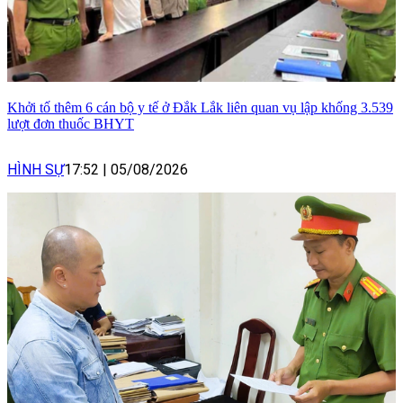
Khởi tố thêm 6 cán bộ y tế ở Đắk Lắk liên quan vụ lập khống 3.539
lượt đơn thuốc BHYT
HÌNH SỰ
17:52
|
05/08/2026