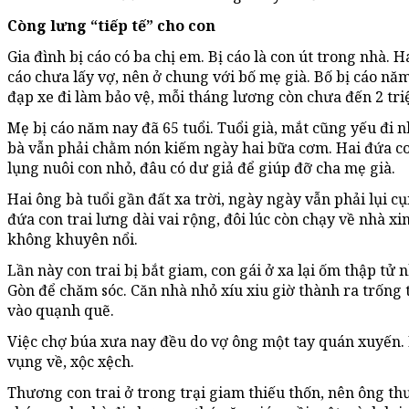
Còng lưng “tiếp tế” cho con
Gia đình bị cáo có ba chị em. Bị cáo là con út trong nhà. H
cáo chưa lấy vợ, nên ở chung với bố mẹ già. Bố bị cáo năm 
đạp xe đi làm bảo vệ, mỗi tháng lương còn chưa đến 2 tri
Mẹ bị cáo năm nay đã 65 tuổi. Tuổi già, mắt cũng yếu đi 
bà vẫn phải chằm nón kiếm ngày hai bữa cơm. Hai đứa con
lụng nuôi con nhỏ, đâu có dư giả để giúp đỡ cha mẹ già.
Hai ông bà tuổi gần đất xa trời, ngày ngày vẫn phải lụi 
đứa con trai lưng dài vai rộng, đôi lúc còn chạy về nhà x
không khuyên nổi.
Lần này con trai bị bắt giam, con gái ở xa lại ốm thập tử 
Gòn để chăm sóc. Căn nhà nhỏ xíu xiu giờ thành ra trống 
vào quạnh quẽ.
Việc chợ búa xưa nay đều do vợ ông một tay quán xuyến.
vụng về, xộc xệch.
Thương con trai ở trong trại giam thiếu thốn, nên ông 