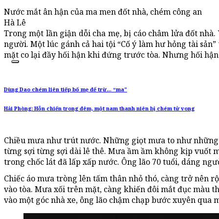
Nước mắt ân hận của ma men đốt nhà, chém công an
Hà Lê
Trong một lần giận dỗi cha mẹ, bị cáo châm lửa đốt nhà. 
người. Một lúc gánh cả hai tội “Cố ý làm hư hỏng tài sản”
mặt co lại đầy hối hận khi đứng trước tòa. Nhưng hối h
Dùng Dao chém liên tiếp bố mẹ để trừ… “ma”
Hải Phòng: Hỗn chiến trong đêm, một nam thanh niên bị chém tử vong
Chiều mưa như trút nước. Những giọt mưa to như những s
từng sợi từng sợi dài lê thê. Mưa ầm ầm không kịp vuốt 
trong chốc lát đã lấp xấp nước. Ông lão 70 tuổi, dáng ngư
Chiếc áo mưa tròng lên tấm thân nhỏ thó, càng trở nên rộ
vào tòa. Mưa xối trên mặt, càng khiến đôi mắt đục màu 
vào một góc nhà xe, ông lão chậm chạp bước xuyên qua m