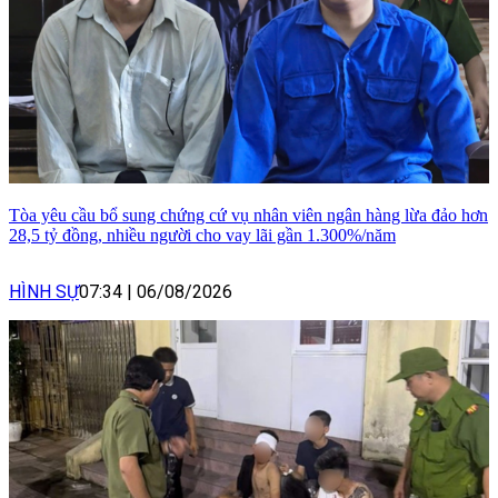
Tòa yêu cầu bổ sung chứng cứ vụ nhân viên ngân hàng lừa đảo hơn
28,5 tỷ đồng, nhiều người cho vay lãi gần 1.300%/năm
HÌNH SỰ
07:34
|
06/08/2026