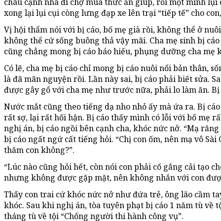
cháu cạnh nhà đi chợ mua thức ăn giúp, rồi một mình lụi 
xong lại lụi cụi còng lưng đạp xe lên trại “tiếp tế” cho con
Vị hội thẩm nói với bị cáo, bố mẹ già rồi, không thể ở nuôi
không thể cứ sống buông thả vậy mãi. Cha mẹ sinh bị cáo 
cũng chẳng mong bị cáo báo hiếu, phụng dưỡng cha mẹ kh
Có lẽ, cha mẹ bị cáo chỉ mong bị cáo nuôi nổi bản thân, 
là đã mãn nguyện rồi. Lần này sai, bị cáo phải biết sửa. S
được gây gổ với cha mẹ như trước nữa, phải lo làm ăn. Bị 
Nước mắt cũng theo tiếng dạ nho nhỏ ấy mà ứa ra. Bị cáo 
rất sợ, lại rất hối hận. Bị cáo thấy mình có lỗi với bố mẹ 
nghị án, bị cáo ngồi bên cạnh cha, khóc nức nở. “Mạ răng
bị cáo ngất ngứ cất tiếng hỏi. “Chị con ốm, nên mạ vô Sài 
thăm con không?”.
“Lúc nào cũng hỏi hết, còn nói con phải cố gắng cải tạo ch
nhưng không được gặp mặt, nên không nhắn với con đượ
Thấy con trai cứ khóc nức nở như đứa trẻ, ông lão cầm ta
khóc. Sau khi nghị án, tòa tuyên phạt bị cáo 1 năm tù về t
tháng tù về tội “Chống người thi hành công vụ”.