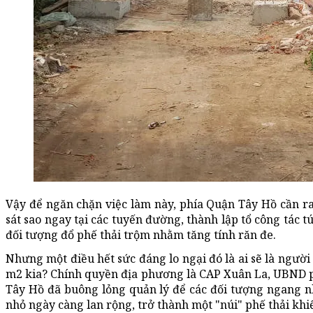
Vậy để ngăn chặn việc làm này, phía Quận Tây Hồ cần ra 
sát sao ngay tại các tuyến đường, thành lập tổ công tác t
đối tượng đổ phế thải trộm nhằm tăng tính răn đe.
Nhưng một điều hết sức đáng lo ngại đó là ai sẽ là người
m2 kia? Chính quyền địa phương là CAP Xuân La, UBND
Tây Hồ đã buông lỏng quản lý để các đối tượng ngang nh
nhỏ ngày càng lan rộng, trở thành một "núi" phế thải k