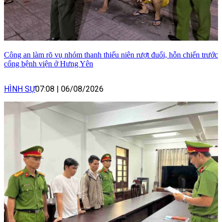
Công an làm rõ vụ nhóm thanh thiếu niên rượt đuổi, hỗn chiến trước
cổng bệnh viện ở Hưng Yên
HÌNH SỰ
07:08
|
06/08/2026