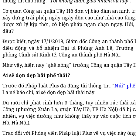
thông tin cho rằng: “
Tôi không được giao nhiệm vụ này
”.
Cơ quan Công an quận Tây Hồ đơn vị bảo đảm an ninh trật
xây dựng trái phép ngày ngày dồn cao như nhà cao tầng, 
được xử lý kịp thời, có biện pháp ngăn chặn ngay. Hỏi
đâu?
Được biết, ngày 17/1/2019, Giám đốc Công an thành phố 
điều động và bổ nhiệm Đại tá Phùng Anh Lê, Trưởng
phòng Cảnh sát Kinh tế, Công an thành phố Hà Nội.
Như vậy, hiện nay "ghế nóng" trưởng Công an quận Tây 
Ai sẽ dọn dẹp bãi phế thải?
Trước đó Pháp luật Plus đã đăng tải thông tin: “
Núi” phế
La né báo chí, ai sẽ dọn dẹp bãi thải này
Dù mới chỉ phát sinh hơn 3 tháng, tuy nhiên rác thải 
Công (phường Xuân La, quận Tây Hồ, TP Hà Nội) đã bị c
nhiên, vụ việc dường như không thấy sự vào cuộc tích 
Hồ, Hà Nội).
Trao đổi với Phóng viên Pháp luật Plus về vụ việc này ô