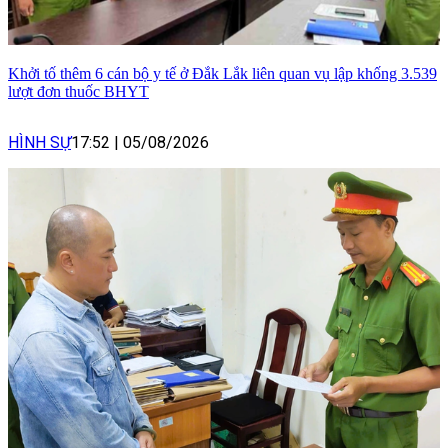
Khởi tố thêm 6 cán bộ y tế ở Đắk Lắk liên quan vụ lập khống 3.539
lượt đơn thuốc BHYT
HÌNH SỰ
17:52
|
05/08/2026