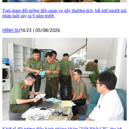
Tạm giam đối tượng liên quan vụ gây thương tích, bắt giữ người trái
pháp luật xảy ra 9 năm trước
HÌNH SỰ
16:23
|
05/08/2026
Khởi tố đối tượng điều hành phòng khám "Việt Nhật CB", thu lợi