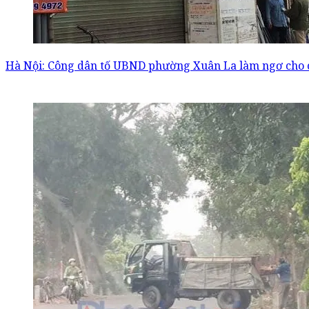
Hà Nội: Công dân tố UBND phường Xuân La làm ngơ cho 