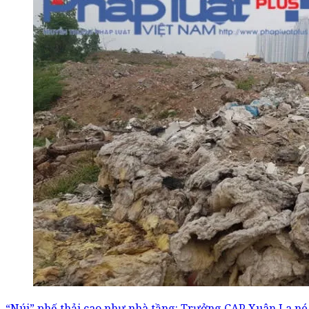
“Núi” phế thải cao như nhà tầng: Trưởng CAP Xuân La né b