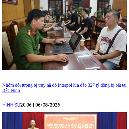
Nhóm đối tượng bị truy nã đỏ Interpol lừa đảo 327 tỷ đồng bị bắt tại
Bắc Ninh
HÌNH SỰ
20:06
|
06/08/2026