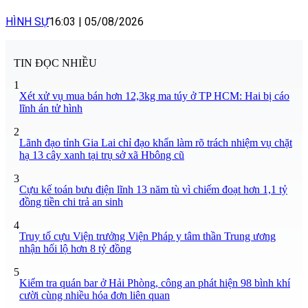
HÌNH SỰ
16:03
|
05/08/2026
TIN ĐỌC NHIỀU
1
Xét xử vụ mua bán hơn 12,3kg ma túy ở TP HCM: Hai bị cáo
lĩnh án tử hình
2
Lãnh đạo tỉnh Gia Lai chỉ đạo khẩn làm rõ trách nhiệm vụ chặt
hạ 13 cây xanh tại trụ sở xã Hbông cũ
3
Cựu kế toán bưu điện lĩnh 13 năm tù vì chiếm đoạt hơn 1,1 tỷ
đồng tiền chi trả an sinh
4
Truy tố cựu Viện trưởng Viện Pháp y tâm thần Trung ương
nhận hối lộ hơn 8 tỷ đồng
5
Kiểm tra quán bar ở Hải Phòng, công an phát hiện 98 bình khí
cười cùng nhiều hóa đơn liên quan