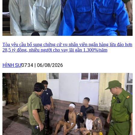
Tòa yêu cầu bổ sung chứng cứ vụ nhân viên ngân hàng lừa đảo hơn
28,5 tỷ đồng, nhiều người cho vay lãi gần 1.300%/năm
HÌNH SỰ
07:34
|
06/08/2026