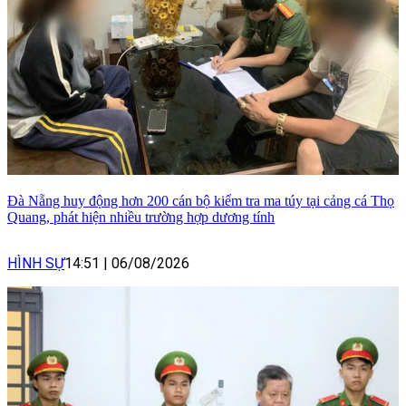
Đà Nẵng huy động hơn 200 cán bộ kiểm tra ma túy tại cảng cá Thọ
Quang, phát hiện nhiều trường hợp dương tính
HÌNH SỰ
14:51
|
06/08/2026