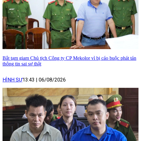
Bắt tạm giam Chủ tịch Công ty CP Mekolor vì bị cáo buộc phát tán
thông tin sai sự thật
HÌNH SỰ
13:43
|
06/08/2026