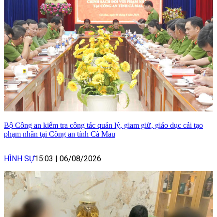
Bộ Công an kiểm tra công tác quản lý, giam giữ, giáo dục cải tạo
phạm nhân tại Công an tỉnh Cà Mau
HÌNH SỰ
15:03
|
06/08/2026