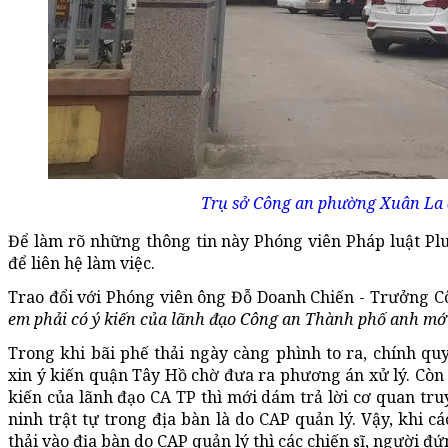
Trụ sở Công an phường Xuân La (
Để làm rõ những thông tin này Phóng viên Pháp luật Pl
để liên hệ làm việc.
Trao đổi với Phóng viên ông Đỗ Doanh Chiến - Trưởng C
em phải có ý kiến của lãnh đạo Công an Thành phố anh mới
Trong khi bãi phế thải ngày càng phình to ra, chính q
xin ý kiến quận Tây Hồ chờ đưa ra phương án xử lý. Còn 
kiến của lãnh đạo CA TP thì mới dám trả lời cơ quan tr
ninh trật tự trong địa bàn là do CAP quản lý. Vậy, khi c
thải vào địa bàn do CAP quản lý thì các chiến sĩ, người 