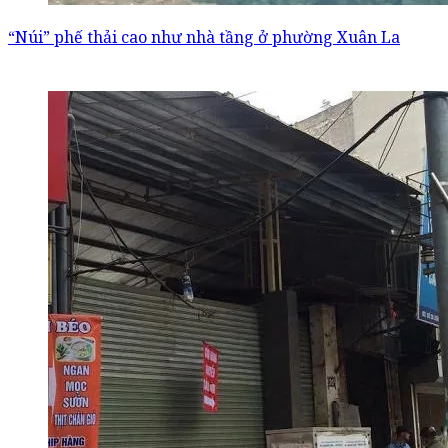
“Núi” phế thải cao như nhà tầng ở phường Xuân La