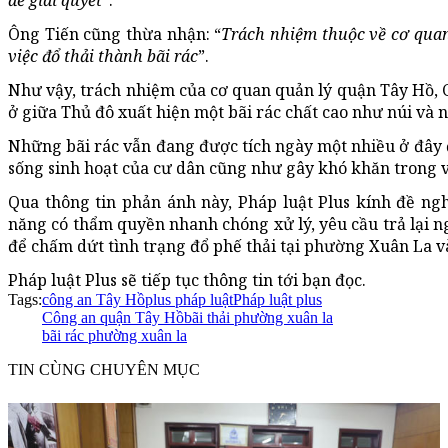
để giải quyết
”.
Ông Tiến cũng thừa nhận: “
Trách nhiệm thuộc về cơ qua
việc đổ thải thành bãi rác
”.
Như vậy, trách nhiệm của cơ quan quản lý quận Tây Hồ, 
ở giữa Thủ đô xuất hiện một bãi rác chất cao như núi và 
Những bãi rác vẫn đang được tích ngày một nhiều ở đây
sống sinh hoạt của cư dân cũng như gây khó khăn trong v
Qua thông tin phản ánh này, Pháp luật Plus kính đề n
năng có thẩm quyền nhanh chóng xử lý, yêu cầu trả lại n
để chấm dứt tình trạng đổ phế thải tại phường Xuân La và
Pháp luật Plus sẽ tiếp tục thông tin tới bạn đọc.
Tags:
công an Tây Hồ
plus pháp luật
Pháp luật plus
Công an quận Tây Hồ
bãi thải phường xuân la
bãi rác phường xuân la
TIN CÙNG CHUYÊN MỤC