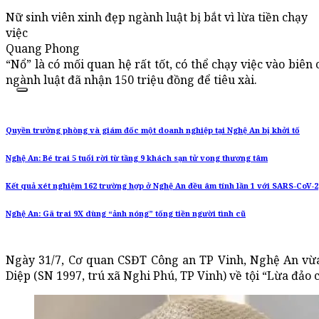
Nữ sinh viên xinh đẹp ngành luật bị bắt vì lừa tiền chạy
việc
Quang Phong
“Nổ” là có mối quan hệ rất tốt, có thể chạy việc vào biên
ngành luật đã nhận 150 triệu đồng để tiêu xài.
Quyền trưởng phòng và giám đốc một doanh nghiệp tại Nghệ An bị khởi tố
Nghệ An: Bé trai 5 tuổi rời từ tầng 9 khách sạn tử vong thương tâm
Kết quả xét nghiệm 162 trường hợp ở Nghệ An đều âm tính lần 1 với SARS-CoV-2
Nghệ An: Gã trai 9X dùng “ảnh nóng” tống tiền người tình cũ
Ngày 31/7, Cơ quan CSĐT Công an TP Vinh, Nghệ An vừa 
Diệp (SN 1997, trú xã Nghi Phú, TP Vinh) về tội “Lừa đảo c