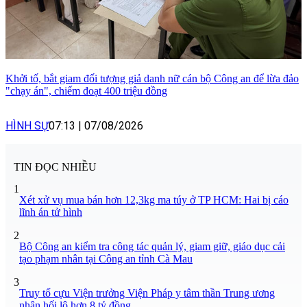
Khởi tố, bắt giam đối tượng giả danh nữ cán bộ Công an để lừa đảo
"chạy án", chiếm đoạt 400 triệu đồng
HÌNH SỰ
07:13
|
07/08/2026
TIN ĐỌC NHIỀU
1
Xét xử vụ mua bán hơn 12,3kg ma túy ở TP HCM: Hai bị cáo
lĩnh án tử hình
2
Bộ Công an kiểm tra công tác quản lý, giam giữ, giáo dục cải
tạo phạm nhân tại Công an tỉnh Cà Mau
3
Truy tố cựu Viện trưởng Viện Pháp y tâm thần Trung ương
nhận hối lộ hơn 8 tỷ đồng