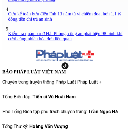
4
Cựu kế toán bưu điện lĩnh 13 năm tù vì chiếm đoạt hơn 1,1 tỷ
đồng tiền chi trả an sinh
5
Kiểm tra quán bar ở Hải Phòng, công an phát hiện 98 bình khí
cười cùng nhiều hóa đơn liên quan
BÁO PHÁP LUẬT VIỆT NAM
Chuyên trang truyền thông Pháp Luật Pháp Luật +
Tổng Biên tập:
Tiến sĩ Vũ Hoài Nam
Phó Tổng Biên tập phụ trách chuyên trang:
Trần Ngọc Hà
Tổng Thư ký:
Hoàng Văn Vượng