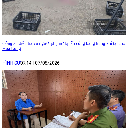
Công an điều tra vụ người phụ nữ bị tấn công bằng hung khí tại chợ
Hòa Long
HÌNH SỰ
07:14
|
07/08/2026