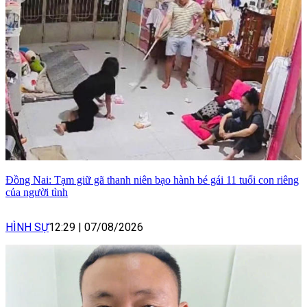
Đồng Nai: Tạm giữ gã thanh niên bạo hành bé gái 11 tuổi con riêng
của người tình
HÌNH SỰ
12:29
|
07/08/2026