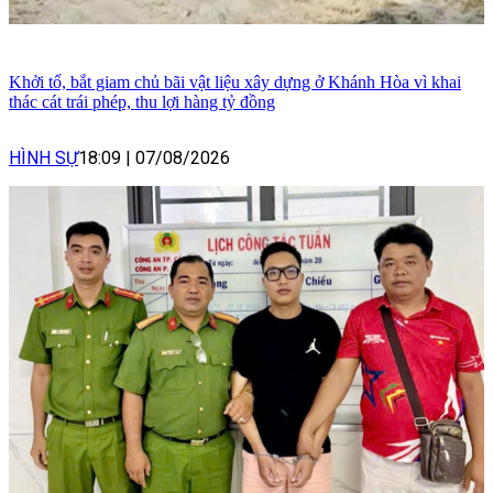
Khởi tố, bắt giam chủ bãi vật liệu xây dựng ở Khánh Hòa vì khai
thác cát trái phép, thu lợi hàng tỷ đồng
HÌNH SỰ
18:09
|
07/08/2026