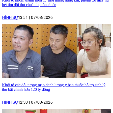
Khởi tố nhóm thanh niên 17 tuổi mang hung khí, phóng xe máy hú
hét tìm đối thủ chuẩn bị hỗn chiến
HÌNH SỰ
13:51
|
07/08/2026
Khởi tố các đối tượng mạo danh lương y bán thuốc hỗ trợ sinh lý,
thu bất chính hơn 120 tỷ đồng
HÌNH SỰ
12:50
|
07/08/2026