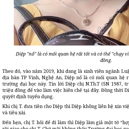
Diệp "nổ" là có mối quan hệ rất tốt và có thể "chạy v
đồng.
Theo đó, vào năm 2019, khi đang là sinh viên ngành Lu
địa bàn TP Vinh, Nghệ An, Diệp nổ là có mối quan hệ rất
trường đại học này. Tin lời Diệp chị N.Th.T (SN 1987, t
triệu đồng để vào làm việc biên chế tại đây. Đồng thời D
quyết định tuyển dụng.
Khi chị T. đưa tiền cho Diệp thì Diệp không liên hệ xin việ
và tiêu xài.
Đến hẹn, chị T. hỏi để đi làm thì Diệp làm giả một tờ “h
rồi giao cho chị T. Chờ mãi không thấy Trường đại học gọi 