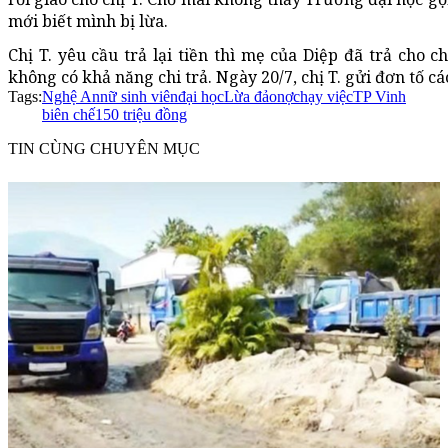
mới biết mình bị lừa.
Chị T. yêu cầu trả lại tiền thì mẹ của Diệp đã trả cho ch
không có khả năng chi trả. Ngày 20/7, chị T. gửi đơn tố c
Tags:
Nghệ An
nữ sinh viên
đại học
Lừa đảo
nợ
chạy việc
TP Vinh
biên chế
150 triệu đồng
TIN CÙNG CHUYÊN MỤC