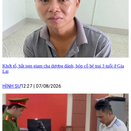
Khởi tố, bắt tạm giam cha dượng đánh, bóp cổ bé trai 3 tuổi ở Gia
Lai
HÌNH SỰ
12:27
|
07/08/2026