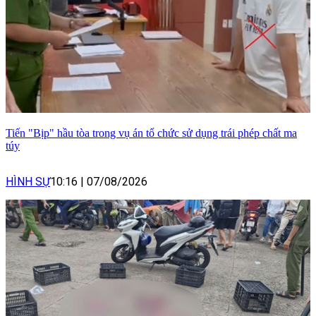
Tiến "Bịp" hầu tòa trong vụ án tổ chức sử dụng trái phép chất ma
túy
HÌNH SỰ
10:16
|
07/08/2026