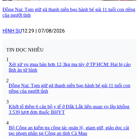
Đồng Nai: Tạm giữ gã thanh niên bạo hành bé gái 11 tuổi con riêng
của người tình
HÌNH SỰ
12:29
|
07/08/2026
TIN ĐỌC NHIỀU
1
Xét xử vụ mua bán hơn 12,3kg ma túy ở TP HCM: Hai bị cáo
lĩnh án tử hình
2
Đồng Nai: Tạm giữ gã thanh niên bạo hành bé gái 11 tuổi con
riêng của người tình
3
Khởi tố thêm 6 cán bộ y tế ở Đắk Lắk liên quan vụ lập khống
3.539 lượt đơn thuốc BHYT
4
Bộ Công an kiểm tra công tác quản lý, giam giữ, giáo dục cải
tạo phạm nhân tại Công an tỉnh Cà Mau