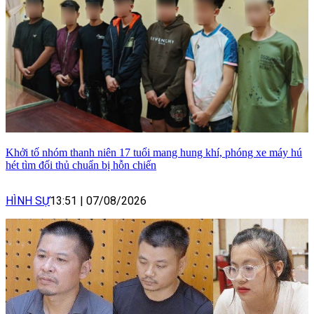
Khởi tố nhóm thanh niên 17 tuổi mang hung khí, phóng xe máy hú
hét tìm đối thủ chuẩn bị hỗn chiến
HÌNH SỰ
13:51
|
07/08/2026