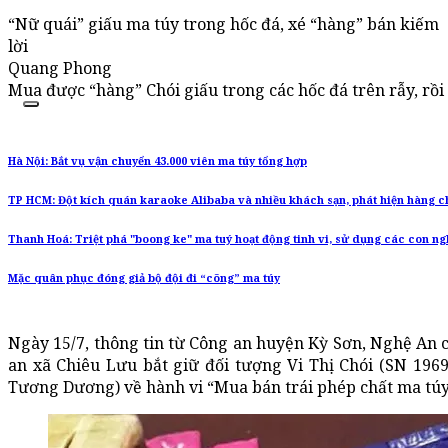
“Nữ quái” giấu ma túy trong hốc đá, xé “hàng” bán kiếm
lời
Quang Phong
Mua được “hàng” Chói giấu trong các hốc đá trên rẫy, rồi 
Hà Nội: Bắt vụ vận chuyển 43.000 viên ma túy tổng hợp
TP HCM: Đột kích quán karaoke Alibaba và nhiều khách sạn, phát hiện hàng c
Thanh Hoá: Triệt phá "boong ke" ma tuý hoạt động tinh vi, sử dụng các con ng
Mặc quân phục đóng giả bộ đội đi “cõng” ma túy
Ngày 15/7, thông tin từ Công an huyện Kỳ Sơn, Nghệ An c
an xã Chiêu Lưu bắt giữ đối tượng Vi Thị Chói (SN 196
Tương Dương) về hành vi “Mua bán trái phép chất ma túy