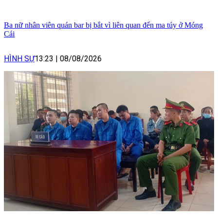
Ba nữ nhân viên quán bar bị bắt vì liên quan đến ma túy ở Móng
Cái
HÌNH SỰ
13:23
|
08/08/2026