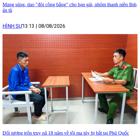
Mang súng, dao "đòi công bằng" cho bạn gái, nhóm thanh niên lĩnh
án tù
HÌNH SỰ
13:13
|
08/08/2026
Đối tượng trốn truy nã 18 năm về tội ma túy bị bắt tại Phú Quốc