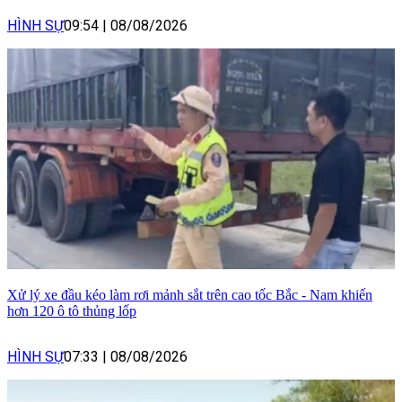
HÌNH SỰ
09:54
|
08/08/2026
Xử lý xe đầu kéo làm rơi mảnh sắt trên cao tốc Bắc - Nam khiến
hơn 120 ô tô thủng lốp
HÌNH SỰ
07:33
|
08/08/2026