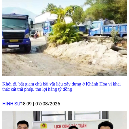
Khởi tố, bắt giam chủ bãi vật liệu xây dựng ở Khánh Hòa vì khai
thác cát trái phép, thu lợi hàng tỷ đồng
HÌNH SỰ
18:09
|
07/08/2026