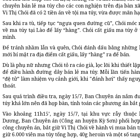
chuyên bán lẻ ma túy cho các con nghiện trên địa bàn xã
Vi Thị Chói đã có 2 tiền án về tội ma túy, vừa được mãn h
Sau khi ra tù, tiếp tục “ngựa quen đường cũ”, Chói móc 
về ma túy tại Lào để lấy “hàng”. Chói cất giấu ma túy ở
mình.
Để tránh nhầm lẫn và quên, Chói đánh dấu bằng những k
mới bí mật ra địa điểm cất giấu, lấy “hàng” ra để bán.
Dù là phụ nữ nhưng Chói tỏ ra cáo già, lọc lõi khi thiết lậ
để điều hành đường dây bán lẻ ma túy. Mỗi lần tiến hàn
“đệ tử” làm nhiệm vụ cảnh giới, khi "đánh hơi" thấy nguy
thoát.
Sau quá trình điều tra, ngày 15/7, Ban Chuyên án nắm đư
túy khá lớn nên đã họp bàn, tính toán các phương án bắt 
Vào khoảng 11h15’, ngày 15/7, tại khu vực rẫy thuộ
Dương, Ban Chuyên án (Công an huyện Kỳ Sơn) phối hợp
công chuyên án, bắt giữ Vi Thị Chói về hành vi mua bán t
giữ 6.000 viên ma túy tổng hợp, 40g heroin và một số tang