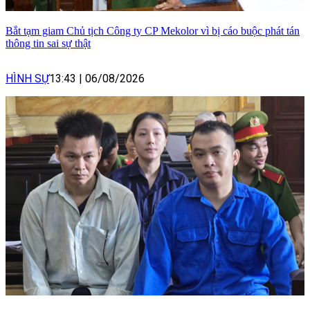
Bắt tạm giam Chủ tịch Công ty CP Mekolor vì bị cáo buộc phát tán
thông tin sai sự thật
HÌNH SỰ
13:43
|
06/08/2026