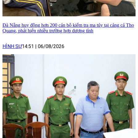
Đà Nẵng huy động hơn 200 cán bộ kiểm tra ma túy tại cảng cá Thọ
Quang, phát hiện nhiều trường hợp dương tính
HÌNH SỰ
14:51
|
06/08/2026