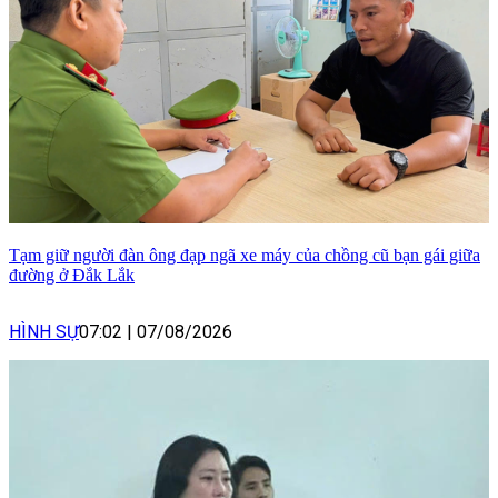
Tạm giữ người đàn ông đạp ngã xe máy của chồng cũ bạn gái giữa
đường ở Đắk Lắk
HÌNH SỰ
07:02
|
07/08/2026