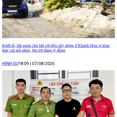
Khởi tố, bắt giam chủ bãi vật liệu xây dựng ở Khánh Hòa vì khai
thác cát trái phép, thu lợi hàng tỷ đồng
HÌNH SỰ
18:09
|
07/08/2026