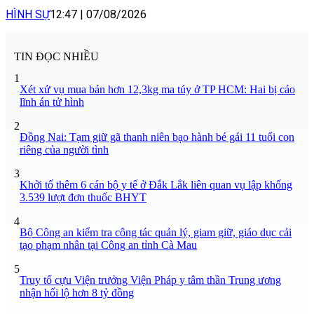
HÌNH SỰ
12:47
|
07/08/2026
TIN ĐỌC NHIỀU
1
Xét xử vụ mua bán hơn 12,3kg ma túy ở TP HCM: Hai bị cáo
lĩnh án tử hình
2
Đồng Nai: Tạm giữ gã thanh niên bạo hành bé gái 11 tuổi con
riêng của người tình
3
Khởi tố thêm 6 cán bộ y tế ở Đắk Lắk liên quan vụ lập khống
3.539 lượt đơn thuốc BHYT
4
Bộ Công an kiểm tra công tác quản lý, giam giữ, giáo dục cải
tạo phạm nhân tại Công an tỉnh Cà Mau
5
Truy tố cựu Viện trưởng Viện Pháp y tâm thần Trung ương
nhận hối lộ hơn 8 tỷ đồng