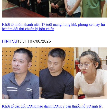
Khởi tố nhóm thanh niên 17 tuổi mang hung khí, phóng xe máy hú
hét tìm đối thủ chuẩn bị hỗn chiến
HÌNH SỰ
13:51
|
07/08/2026
Khởi tố các đối tượng mạo danh lương y bán thuốc hỗ trợ sinh lý,