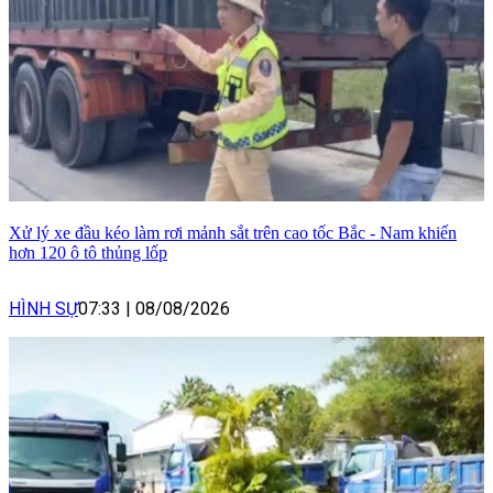
Xử lý xe đầu kéo làm rơi mảnh sắt trên cao tốc Bắc - Nam khiến
hơn 120 ô tô thủng lốp
HÌNH SỰ
07:33
|
08/08/2026