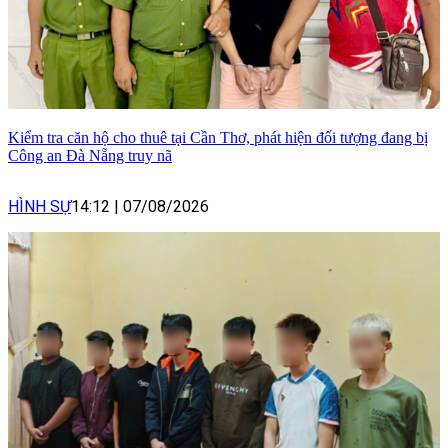
Kiểm tra căn hộ cho thuê tại Cần Thơ, phát hiện đối tượng đang bị
Công an Đà Nẵng truy nã
HÌNH SỰ
14:12
|
07/08/2026