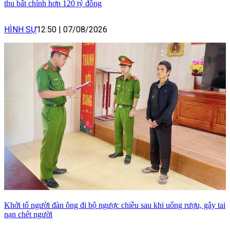
thu bất chính hơn 120 tỷ đồng
HÌNH SỰ
12:50
|
07/08/2026
Khởi tố người đàn ông đi bộ ngược chiều sau khi uống rượu, gây tai
nạn chết người