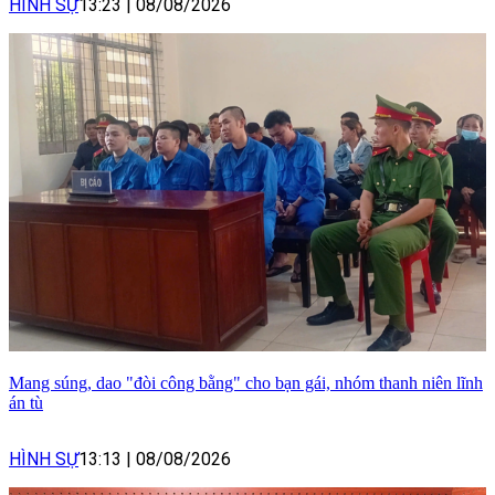
HÌNH SỰ
13:23
|
08/08/2026
Mang súng, dao "đòi công bằng" cho bạn gái, nhóm thanh niên lĩnh
án tù
HÌNH SỰ
13:13
|
08/08/2026